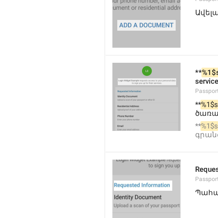
Ավել
**
%1$
service
Passpor
**
%1$s
ծառայ
**
%1$s
գրանց
Reques
Passpor
Պահա