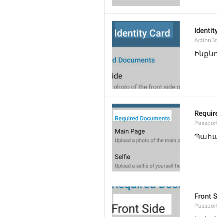
Identit
ActionB
Ինքն
Requir
Passpor
Պահա
Front 
Passpor