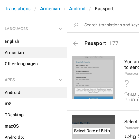
Translations
Armenian
Android
Passport
LANGUAGES
English
Passport
177
Armenian
You ar
Other languages...
to sen
Passpor
APPS
?
Android
Դուք
բոտին
iOS
TDesktop
Select 
macOS
Passpor
Նշեք
Android X