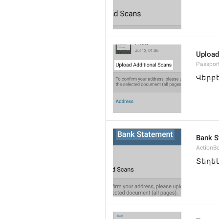
Upload
Passpor
Վերբե
Bank S
ActionB
Տեղե