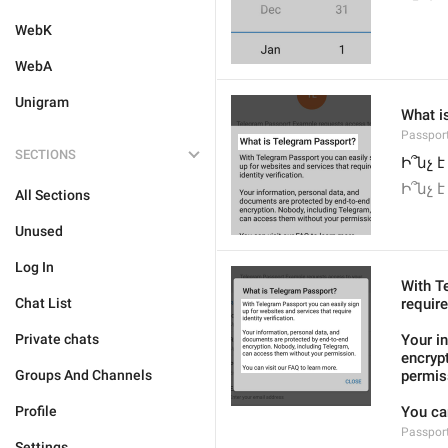
WebK
WebA
Unigram
What i
Passport
SECTIONS
Ի՞նչ 
Ի՞նչ 
All Sections
Unused
Log In
With T
Chat List
require
Private chats
Your i
encryp
Groups And Channels
permis
Profile
You can
Passport
Settings