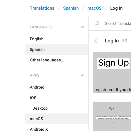
Translations
Spanish
macOS
Log In
LANGUAGES
English
Log In
70
Spanish
Other languages...
APPS
Android
iOS
TDesktop
macOS
Android X