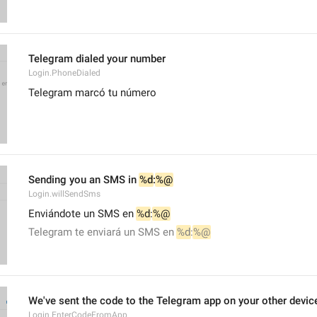
Telegram dialed your number
Login.PhoneDialed
Telegram marcó tu número
Sending you an SMS in 
%d
:
%@
Login.willSendSms
Enviándote un SMS en 
%d
:
%@
Telegram te enviará un SMS en 
%d
:
%@
We've sent the code to the Telegram app on your other devic
Login.EnterCodeFromApp