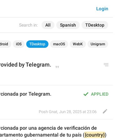
Login
Search in:
All
Spanish
TDesktop
droid
iOS
TDesktop
macOS
WebK
Unigram
rovided by 
Telegram
.
rcionada por Telegram.
APPLIED
Posh Gnat
,
Jun 28, 2025 at 23:06
rcionada por 
una agencia de verificación de 
partamento gubernamental de tu país (
{country}
) 