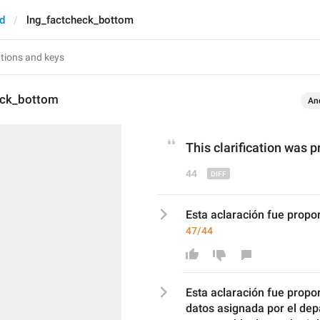
d
lng_factcheck_bottom
eck_bottom
An
This clarification was p
44
Esta aclaración fue propo
47/44
Esta aclaración fue propo
datos asignada por el de