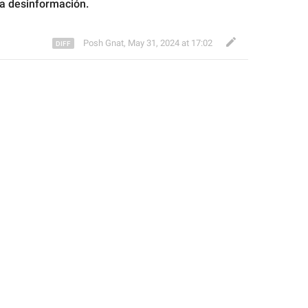
la desinformación
.
Posh Gnat
,
May 31, 2024 at 17:02