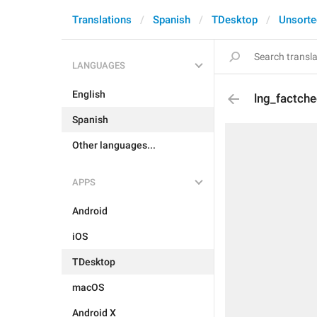
Translations
Spanish
TDesktop
Unsorte
LANGUAGES
English
lng_factch
Spanish
Other languages...
APPS
Android
iOS
TDesktop
macOS
Android X