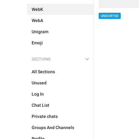
WebK
UNSORTED
WebA
Unigram
Emoji
SECTIONS
All Sections
Unused
Log In
Chat List
Private chats
Groups And Channels
Profile