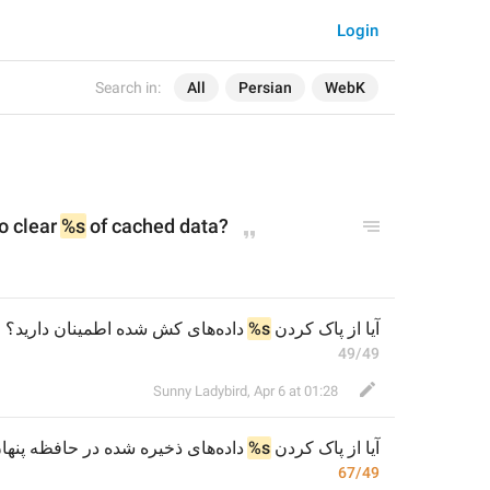
Login
Search in:
All
Persian
WebK
o clear 
%s
 of cached data?
 داده‌های کش شده اطمینان دارید؟
%s
آیا از پاک کردن 
49/49
Sunny Ladybird
,
Apr 6 at 01:28
در حافظه پنه 
 شده 
ذخیره
 داده‌های 
%s
آیا از پاک کردن 
67/49