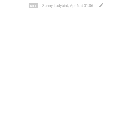
Sunny Ladybird
,
Apr 6 at 01:06