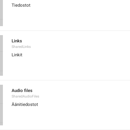
Tiedostot
Links
SharedLinks
Linkit
Audio files
SharedAudioFiles
Äänitiedostot