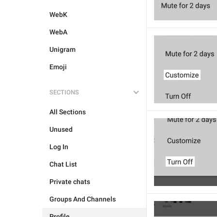
WebK
WebA
Unigram
Emoji
SECTIONS
All Sections
Unused
Log In
Chat List
Private chats
Groups And Channels
Profile