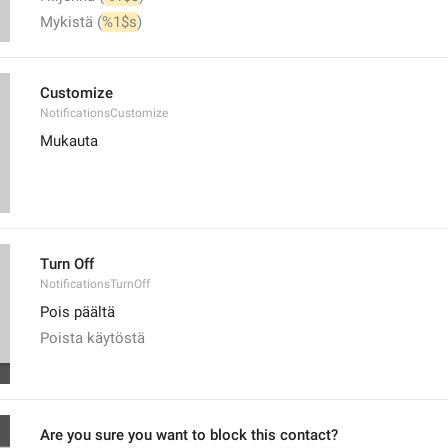
Mykistä (
%1$s
)
Customize
NotificationsCustomize
Mukauta
Turn Off
NotificationsTurnOff
Pois päältä
Poista käytöstä
Are you sure you want to block this contact?