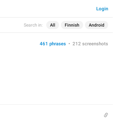
Login
Search in:
All
Finnish
Android
461 phrases
•
212 screenshots