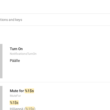
1
Turn On
NotificationsTurnOn
Päälle
Mute for 
%1$s
MuteFor
%1$s
Hiljennä (
%1$s
)