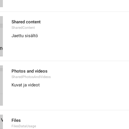
Shared content
SharedContent
Jaettu sisältö
Photos and videos
SharedPhotosAndVideos
Kuvat ja videot
Files
FilesDataUsage