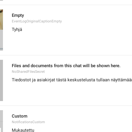
Empty
EventLogOriginalCaptionEmpty
Tyhjä
Files and documents from this chat will be shown here.
NoSharedFilesSecret
Tiedostot ja asiakirjat tästä keskustelusta tullaan näyttämää
Custom
NotificationsCustom
Mukautettu