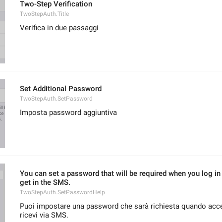
Two-Step Verification
TwoStepAuth.Title
Verifica in due passaggi
Set Additional Password
TwoStepAuth.SetPassword
Imposta password aggiuntiva
You can set a password that will be required when you log in 
get in the SMS.
TwoStepAuth.SetPasswordHelp
Puoi impostare una password che sarà richiesta quando acced
ricevi via SMS.