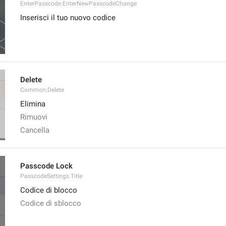
EnterPasscode.EnterNewPasscodeChange
Inserisci il tuo nuovo codice
Delete
Common.Delete
Elimina
Rimuovi
Cancella
Passcode Lock
PasscodeSettings.Title
Codice di blocco
Codice di sblocco