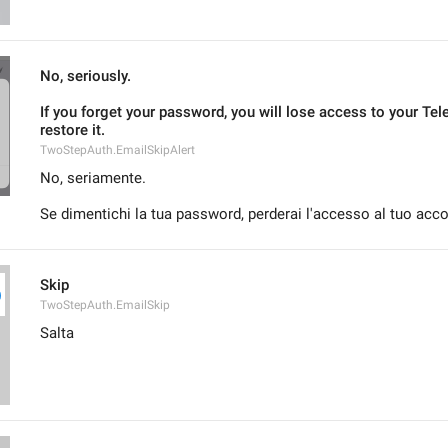
No, seriously.
If you forget your password, you will lose access to your Tel
restore it.
TwoStepAuth.EmailSkipAlert
No, seriamente.
Se dimentichi la tua password, perderai l'accesso al tuo acc
Skip
TwoStepAuth.EmailSkip
Salta