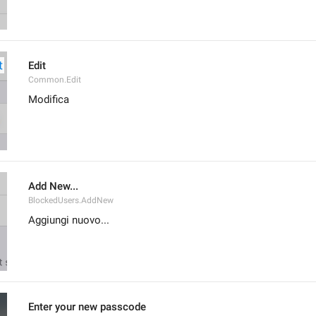
Edit
Common.Edit
Modifica
Add New...
BlockedUsers.AddNew
Aggiungi nuovo...
Enter your new passcode