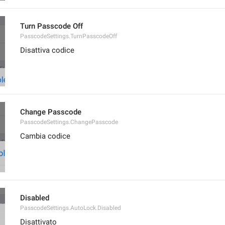
Turn Passcode Off
PasscodeSettings.TurnPasscodeOff
Disattiva codice
Change Passcode
PasscodeSettings.ChangePasscode
Cambia codice
Disabled
PasscodeSettings.AutoLock.Disabled
Disattivato