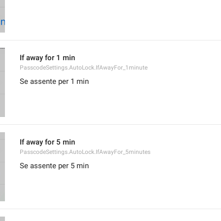
If away for 1 min
PasscodeSettings.AutoLock.IfAwayFor_1minute
Se assente per 1 min
If away for 5 min
PasscodeSettings.AutoLock.IfAwayFor_5minutes
Se assente per 5 min