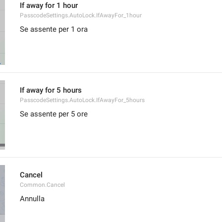
If away for 1 hour
PasscodeSettings.AutoLock.IfAwayFor_1hour
Se assente per 1 ora
If away for 5 hours
PasscodeSettings.AutoLock.IfAwayFor_5hours
Se assente per 5 ore
Cancel
Common.Cancel
Annulla