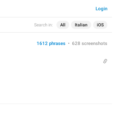
Login
Search in:
All
Italian
iOS
1612 phrases
•
628 screenshots