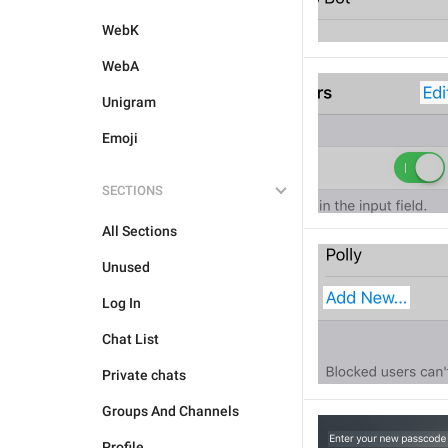
WebK
WebA
Unigram
Emoji
SECTIONS
All Sections
Unused
Log In
Chat List
Private chats
Groups And Channels
Profile