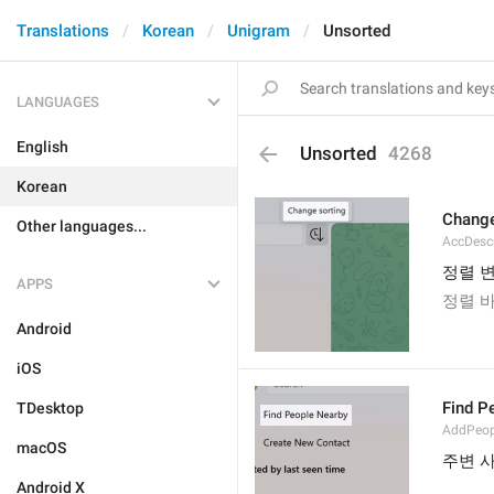
Translations
Korean
Unigram
Unsorted
LANGUAGES
English
Unsorted
4268
Korean
Change
Other languages...
AccDesc
정렬 
APPS
정렬 
Android
iOS
Find P
TDesktop
AddPeop
macOS
주변 
Android X