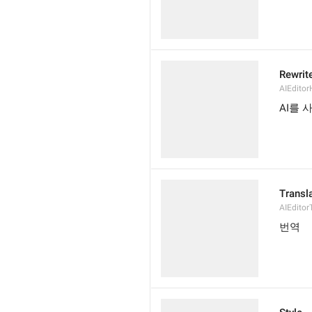
Rewrite
AIEditor
AI를 
Transl
AIEditor
번역