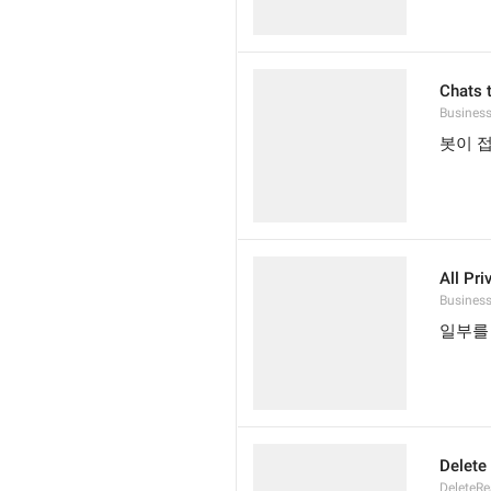
Chats 
Busines
봇이 
All Pri
Business
일부를
Delete
DeleteR