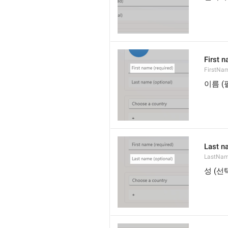
First n
FirstNa
이름 (
Last n
LastNa
성 (선