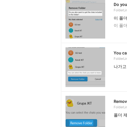
Do you 
FolderLi
이 폴
이 폴
You ca
FolderL
나가고
Remove
FolderL
폴더 