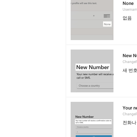
None
Userna
없음
New N
Change
새 번
Your n
Change
전화나