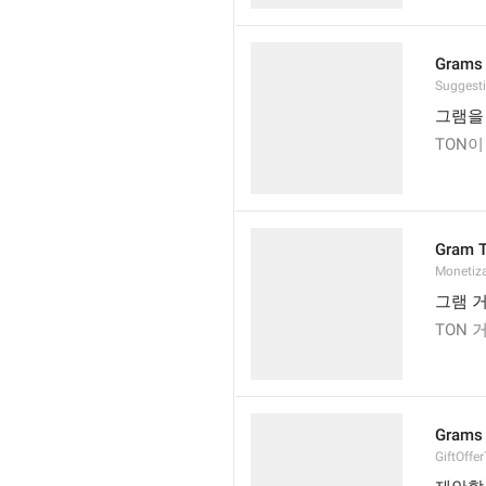
Grams 
Suggest
그램을
TON
Gram T
Monetiz
그램 
TON 
Grams 
GiftOffe