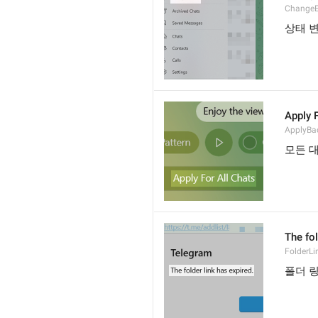
ChangeE
상태 
Apply 
ApplyBa
모든 
The fol
FolderLi
폴더 