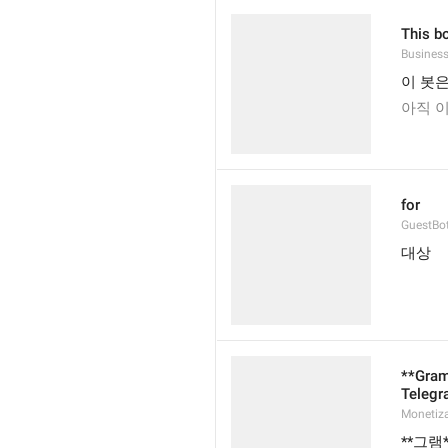
This b
Busines
이 봇은
아직 
for
GuestBo
대상
**Gram
Telegr
Monetiz
**그램