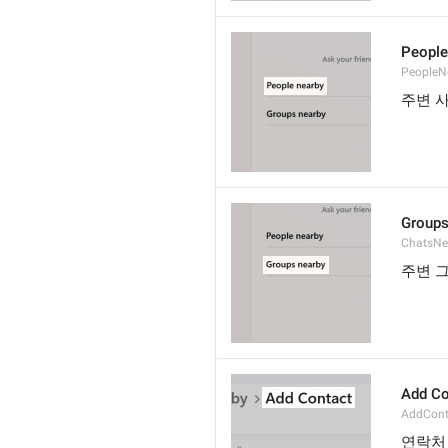
People
PeopleN
주변 
Groups
ChatsNe
주변 
Add Co
AddConta
연락처