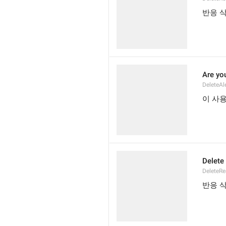
반응 
Are you
DeleteAl
이 사
Delete
DeleteRe
반응 