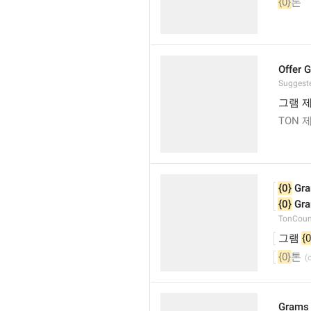
{0}
톤
Offer 
Suggest
그램 
TON 
{0}
 Gr
{0}
 Gr
TonCoun
그램 
{0
{0}
톤
Grams