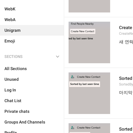
WebK
WebA
Create
Unigram
CreateN
Emoji
새 연
SECTIONS
All Sections
Sorted
Unused
SortedB
Log In
마지막
Chat List
Private chats
Groups And Channels
Sorted
Profile