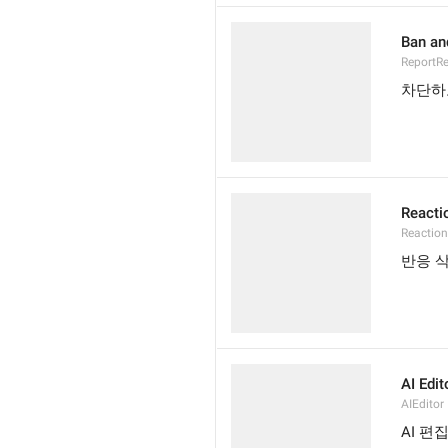
Ban an
ReportR
차단하
Reacti
Reaction
반응 
AI Edit
AIEditor
AI 편