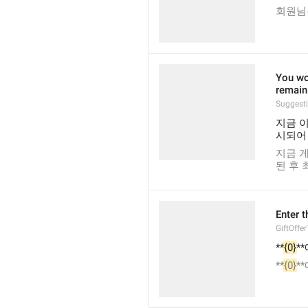
회원님은
You won
remain 
Suggest
지금 이
시되어
지금 
된 후 최
Enter t
GiftOffe
**
{0}
*
**
{0}
*