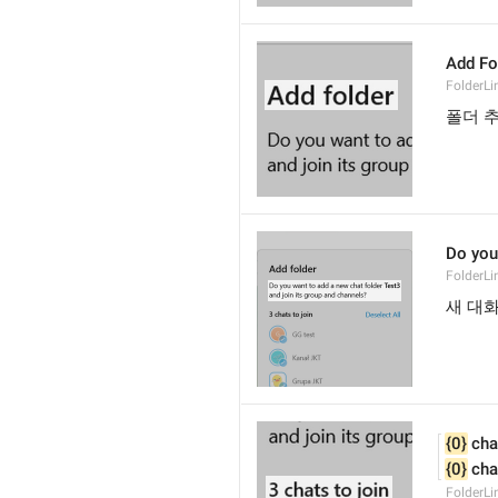
Add Fo
FolderLi
폴더 
Do you 
FolderLi
새 대화
{0}
 cha
{0}
 cha
FolderL