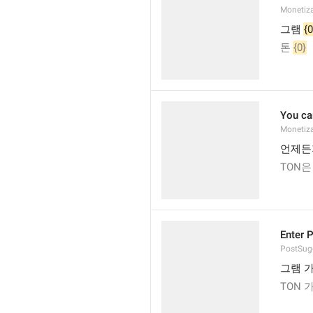
Monetiz
그램 
{0
톤 
{0}
You ca
Monetiza
언제든
TON은
Enter 
PostSugg
그램 
TON 