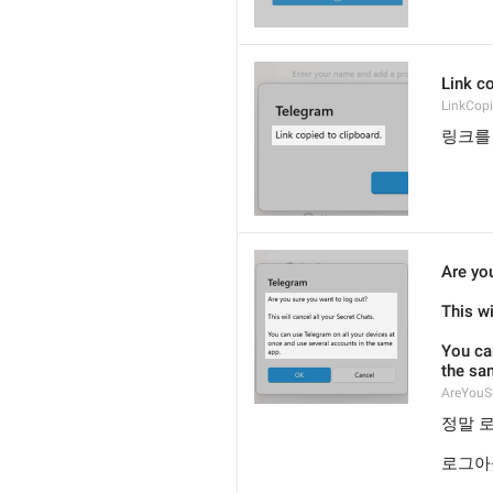
Link co
LinkCop
링크를
Are yo
This wi
You ca
the sa
AreYouS
정말 
로그아