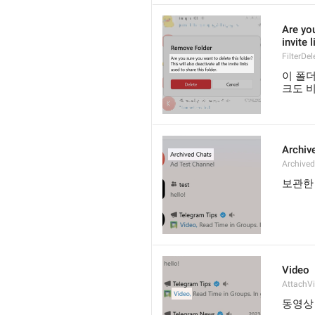
Are you
invite 
FilterDel
이 폴
크도 
Archiv
Archive
보관한
Video
AttachV
동영상