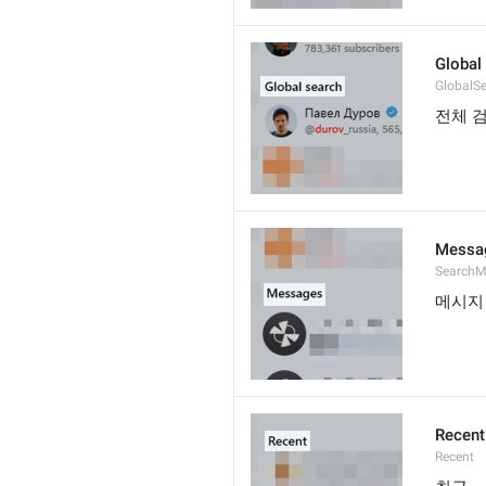
Global
GlobalS
전체 
Messa
SearchM
메시지
Recent
Recent