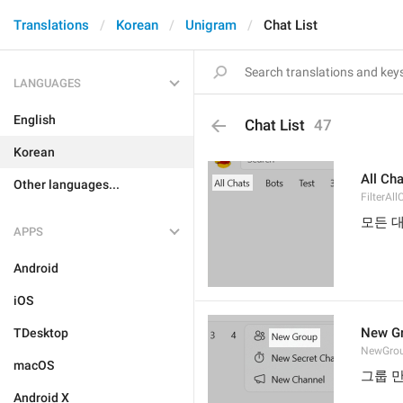
Translations
Korean
Unigram
Chat List
LANGUAGES
English
Chat List
47
Korean
All Ch
Other languages...
FilterAll
모든 
APPS
Android
iOS
New G
TDesktop
NewGro
macOS
그룹 
Android X