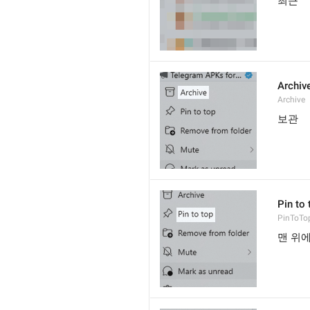
최근
Archiv
Archive
보관
Pin to 
PinToTo
맨 위