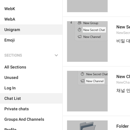
WebK
WebA
New Se
Unigram
NewSecr
Emoji
비밀 
SECTIONS
All Sections
New C
Unused
NewCha
Log In
채널 
Chat List
Private chats
Groups And Channels
Folder
Profile