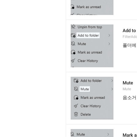
Add to 
FilterAd
폴더에
Mute
Mute
음소거
Mark a