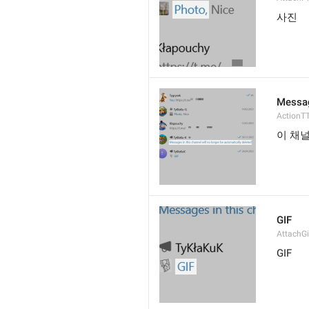
사진
Messag
ActionT
이 채
GIF
AttachGi
GIF