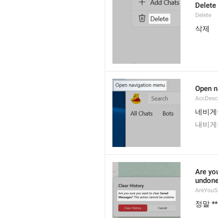
Delete
Delete
삭제
Open n
AccDes
네비게
내비게
Are yo
undone
AreYouS
정말 *