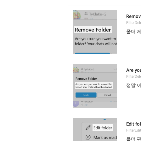
Remove
FilterDel
폴더 
Are you
FilterDel
정말 
Edit fo
FilterEdi
폴더 