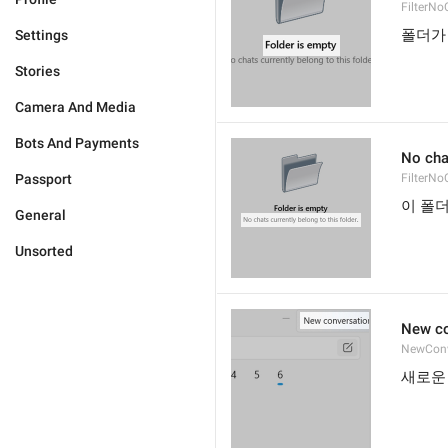
FilterNo
폴더가
Settings
Stories
Camera And Media
Bots And Payments
No chat
Passport
FilterNo
이 폴
General
Unsorted
New co
NewConv
새로운