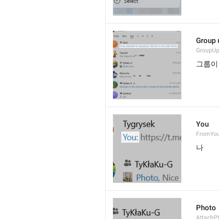
Group u
GroupU
그룹이
You
FromYo
나
Photo
AttachP