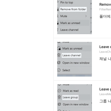
Remove
FilterR
폴더에
Leave 
LeaveCh
채널 
Leave 
LeaveM
그룹 