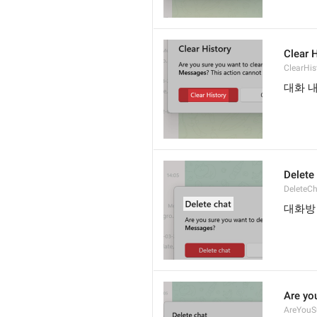
Clear 
ClearHis
대화 
Delete
DeleteC
대화방
Are yo
AreYouS