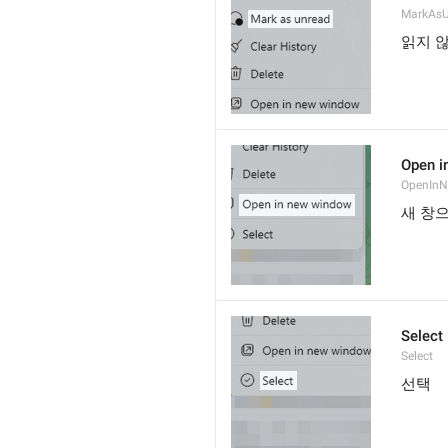
MarkAsU
읽지 
Open i
OpenIn
새 창
Select
Select
선택