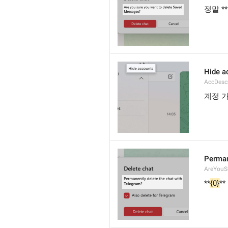
정말 
Hide a
AccDesc
계정 
Perman
AreYouS
**
{0}
*