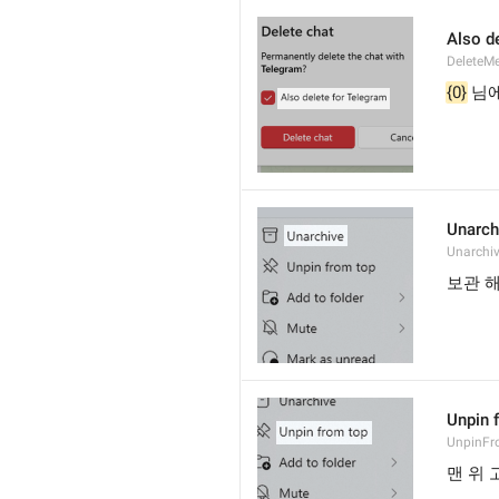
Also de
DeleteM
{0}
 님
Unarch
Unarchi
보관 
Unpin 
UnpinF
맨 위 