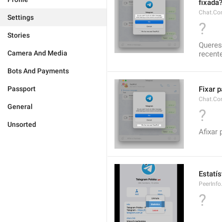
fixada
Chat.Co
Settings
?
Stories
Queres
Camera And Media
recent
Bots And Payments
Passport
Fixar 
Chat.Co
General
?
Unsorted
Afixar 
Estatís
PeerInfo
?