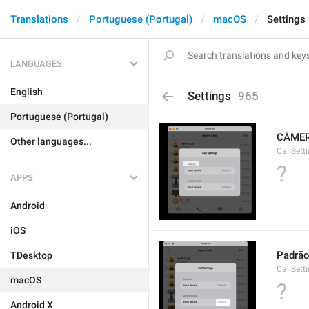
Translations
Portuguese (Portugal)
macOS
Settings
LANGUAGES
English
Settings
965
Portuguese (Portugal)
CÂME
Other languages...
CallSett
?
APPS
Android
iOS
Padrã
TDesktop
CallSett
macOS
?
Android X