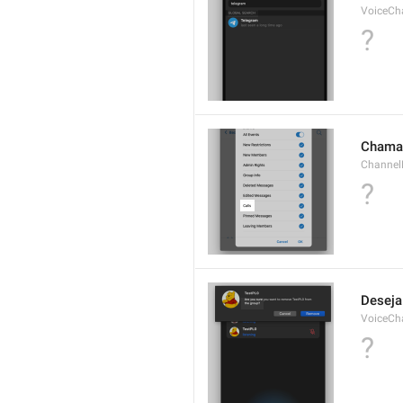
VoiceCha
?
Chama
ChannelE
?
Deseja
VoiceCh
?