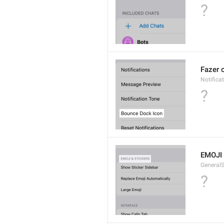
?
Fazer 
Notifica
?
EMOJI
GeneralS
?