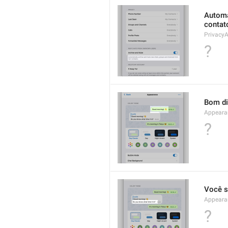
Automa
contat
PrivacyA
?

Bom di
Appeara
?
Você s
Appeara
?