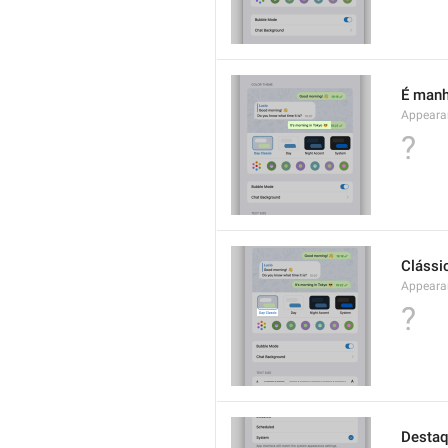
É manh
Appeara
?
Clássi
Appeara
?
Destaq