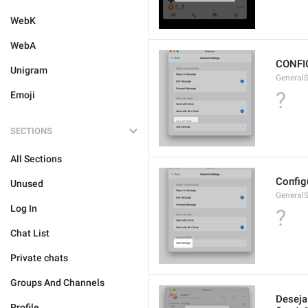
WebK
WebA
CONFI
Unigram
GeneralS
?
Emoji
SECTIONS
All Sections
Config
Unused
GeneralS
Log In
?
Chat List
Private chats
Groups And Channels
Deseja
Profile