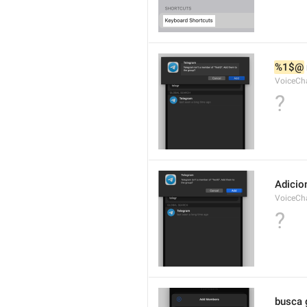
%1$@
VoiceCh
?
Adicio
VoiceCh
?
busca 