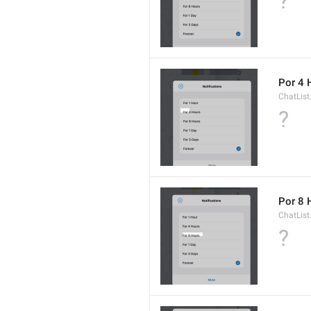
?
Por 4 
ChatLis
?
Por 8 
ChatLis
?