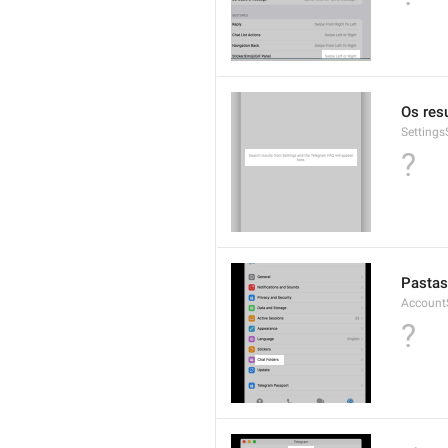
Os res
Setting
?
Pastas
AccountS
?