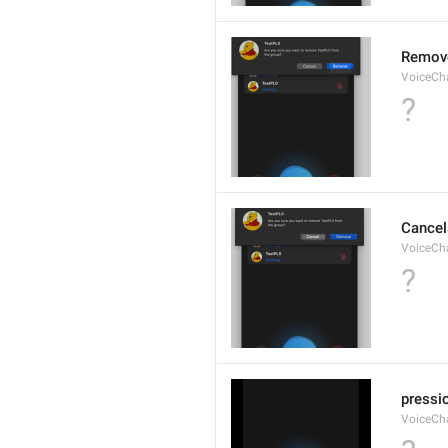
Remov
VoiceCh
?
Cancel
VoiceCh
?
pressi
VoiceCh