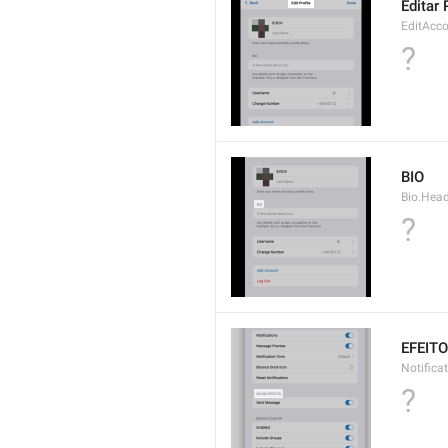
Editar 
EditAcco
?
BIO
Bio.Hea
?
EFEIT
Notifica
?