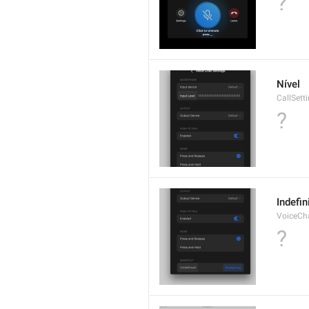
?
Nível
CallSett
?
Indefin
VoiceCha
?