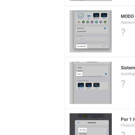
MODO 
Appeara
?
Siste
AutoNig
?
Por 1 
ChatLis