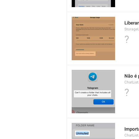
Libera
Storage
?
Não é 
ChatList.
?
Import
ChatList