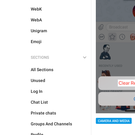
WebK
WebA
Unigram
Emoji
SECTIONS
All Sections
Unused
Log In
Chat List
Private chats
CAMERA AND MEDIA
Groups And Channels
Profile