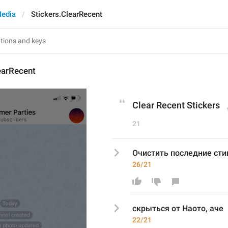
edia
Stickers.ClearRecent
earRecent
Clear Recent Stickers
21
Очистить последние ст
26/21
скрыться от Наото, аче
22/21