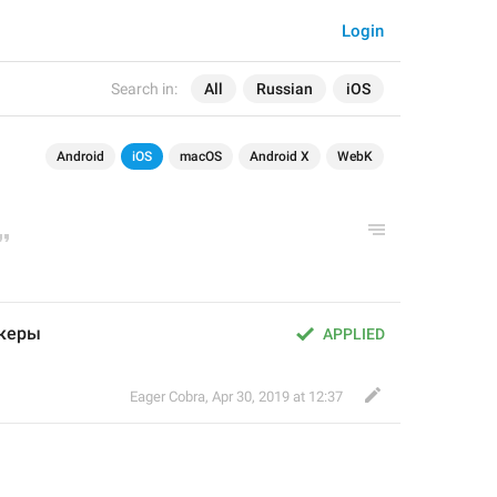
Login
Search in:
All
Russian
iOS
Android
iOS
macOS
Android X
WebK
икеры
APPLIED
Eager Cobra
,
Apr 30, 2019 at 12:37