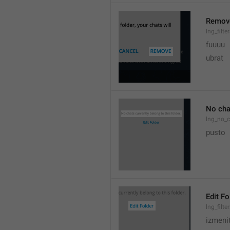
Remov
lng_filt
fuuuu
ubrat
No chat
lng_no_c
pusto
Edit Fo
lng_filte
izmeni