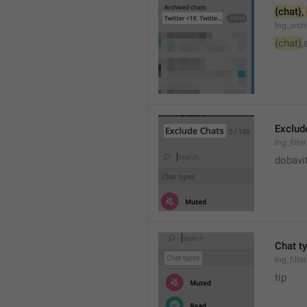
{chat}
, 
lng_arc
{chat}
,
Exclud
lng_filte
dobavi
Chat t
lng_filte
tip