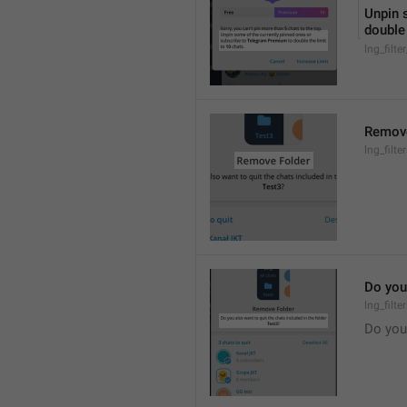
Unpin 
double 
lng_filte
Remove
lng_filt
Do you 
lng_filt
Do you 