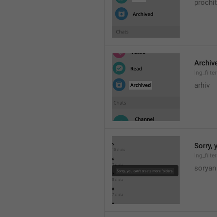
prochi
Archiv
lng_filt
arhiv
Sorry, 
lng_filte
soryan