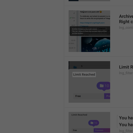
Archiv
Right c
lng_cont
Limit 
lng_filter
You hav
You hav
lng_filte