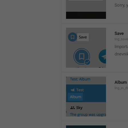
Sorry,
Save
lng_save
Import
dnevni
Album
lng_in_d