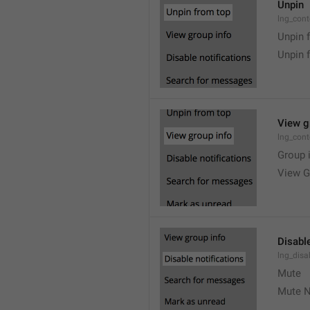
Unpin
lng_cont
Unpin 
Unpin 
View g
lng_cont
Group 
View G
Disable
lng_disa
Mute
Mute N