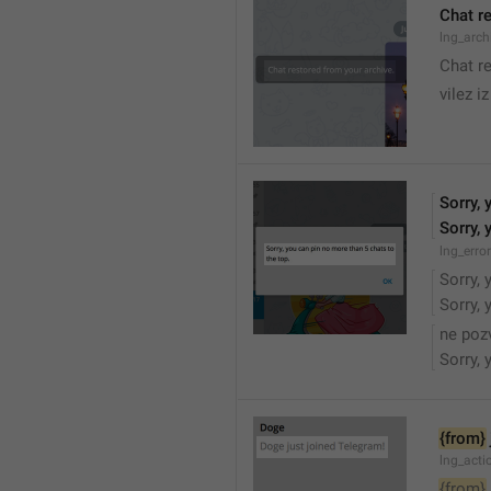
Chat r
lng_arc
Chat r
vilez i
Sorry, 
Sorry, 
lng_err
Sorry, 
Sorry, 
ne poz
Sorry, 
{from}
lng_acti
{from}