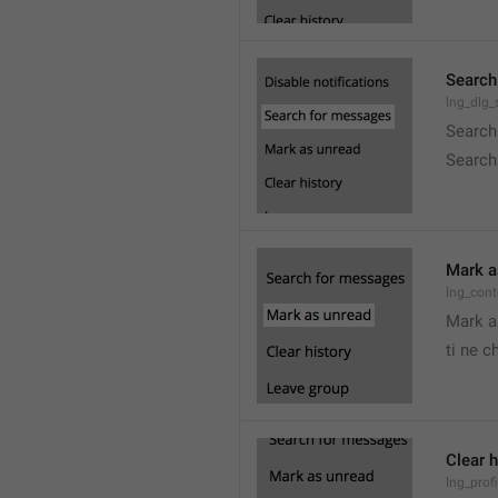
Search
lng_dlg
Search
Search
Mark a
lng_con
Mark a
ti ne c
Clear h
lng_profi