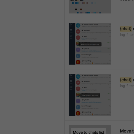
{chat}
 
lng_filt
{chat}
 
lng_filt
Move to