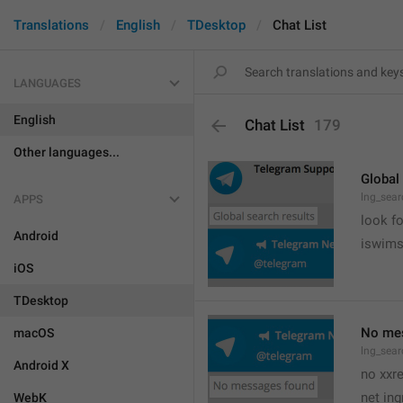
Translations
English
TDesktop
Chat List
LANGUAGES
English
Chat List
179
Other languages...
Global
lng_sear
APPS
look fo
Android
iswim
iOS
TDesktop
No me
macOS
lng_sear
Android X
no xxr
net ing
WebK