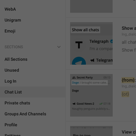
WebA
Unigram
Show a
Emoji
lng_dial
all cha
SECTIONS
Show fu
All Sections
Unused
{from}
:
Log In
lng_dial
Chat List
{ot}
Private chats
Groups And Channels
Profile
View c
Settings