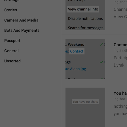
lng_cont
Channe
Stories
View C
Camera And Media
Bots And Payments
Passport
Contac
General
lng_in_d
Partici
Unsorted
Dyrak
You ha
lng_bot_
nothing
you hav