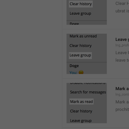
Clear 
ubrat i
Leave 
lng_prof
Leave 
leave t
Mark a
lng_con
Mark a
prochit