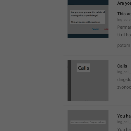
Are yo
This a
lng_sure
Perman
ti ril 
potom 
Calls
lng_call_
ding-d
zvonoc
You ha
lng_call
You hav