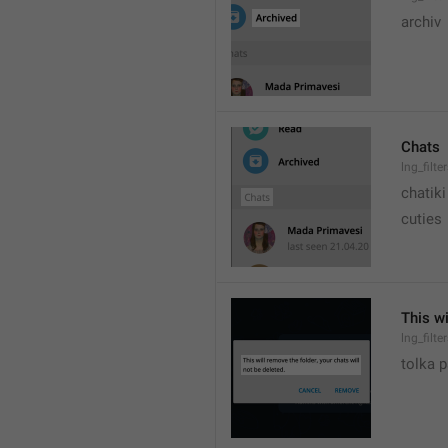
archiv
Chats
lng_filte
chatiki
cuties
This wi
lng_filt
tolka 