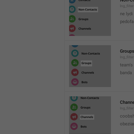
Non-Co
lng_filt
ne lydi
pedofai
Group
lng_filt
team's
banda
Channe
lng_filt
coobs
obezia