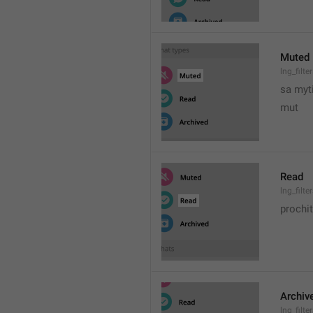
Muted
lng_filt
sa myt
mut
Read
lng_filt
prochi
Archiv
lng_filt