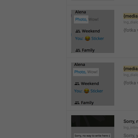
{media
lng_dia
{fotka 
{media
lng_dial
{fotka 
Sorry, 
lng_inli
Sorry, 