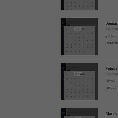
Januar
lng_mon
yanvar
januva
Februa
lng_mon
fevral
feruvar
March