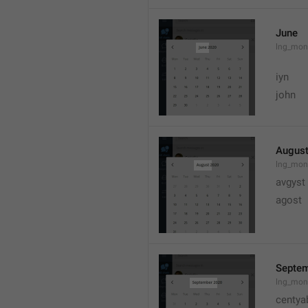
June
lng_mon
iyn
john
Augus
lng_mon
avgyst
agost
Septe
lng_mon
centya