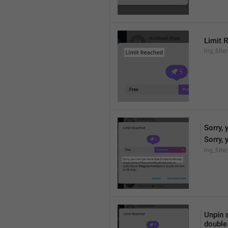
Limit 
lng_filter
Sorry, 
Sorry, 
lng_filte
Unpin 
double 