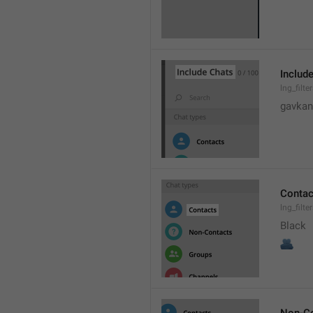
Includ
lng_filte
gavkan
Contac
lng_filt
Black
🫂