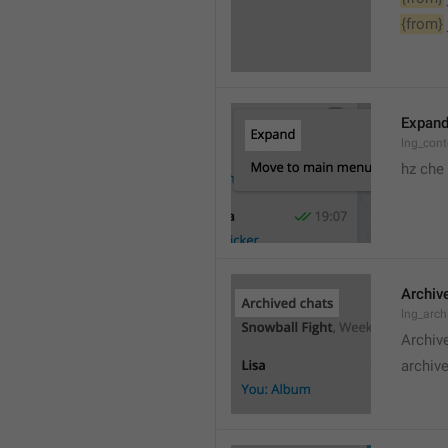
{from}
Expan
lng_cont
hz che
Archiv
lng_arc
Archiv
archive