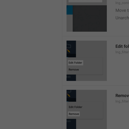
lng_cont
Move t
Unarch
Edit fo
lng_filte
Remov
lng_filt