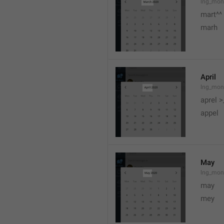
lng_mon
mart^^
marh
April
lng_mon
aprel >
appel
May
lng_mon
may
mey