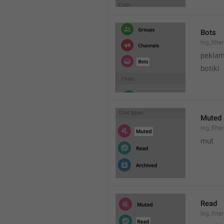
Bots
lng_filte
peklam
botiki
Muted
lng_filt
mut
Read
lng_filt