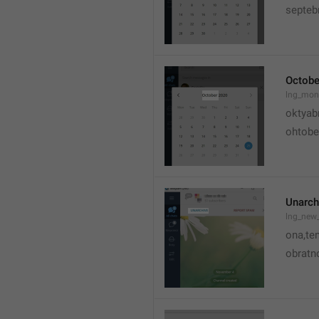
septeb
Octobe
lng_mon
oktyab
ohtobe
Unarch
lng_new
ona,te
obratno