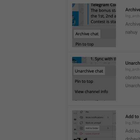
Archiv
lng_arch
Archiv
nahuy
Unarch
lng_arc
obratn
Unarch
Add to 
lng_filt
Add to
dobavi