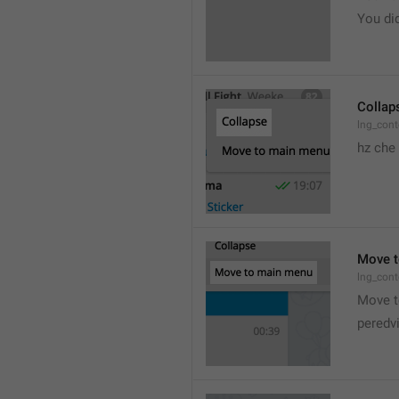
You did
Collap
lng_cont
hz che
Move t
lng_cont
Move t
peredv