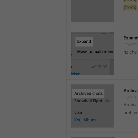
{from}
Expan
lng_cont
hz che
Archiv
lng_arc
Archiv
archive