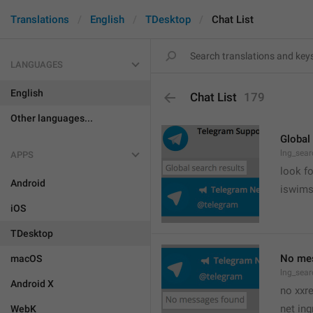
Translations
English
TDesktop
Chat List
LANGUAGES
English
Chat List
179
Other languages...
Global
lng_sear
APPS
look fo
Android
iswim
iOS
TDesktop
No me
macOS
lng_sear
Android X
no xxr
net ing
WebK