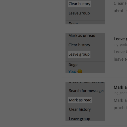
Clear 
ubrat i
Leave 
lng_prof
Leave 
leave t
Mark a
lng_con
Mark a
prochit