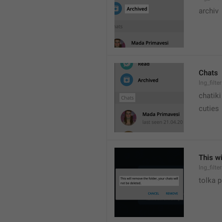
archiv
Chats
lng_filte
chatiki
cuties
This wi
lng_filt
tolka 