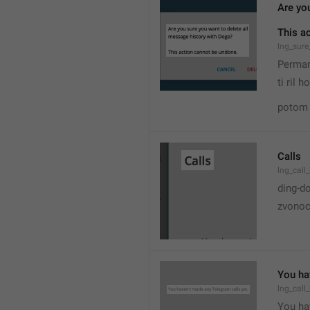
Are yo
This a
lng_sure
Perman
ti ril 
potom 
Calls
lng_call_
ding-d
zvonoc
You ha
lng_call
You hav