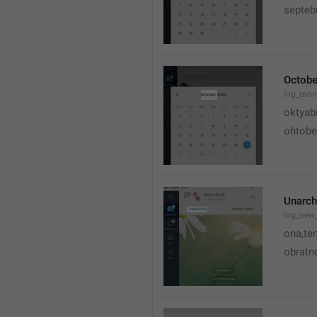
septeb
Octobe
lng_mon
oktyab
ohtobe
Unarch
lng_new
ona,te
obratno