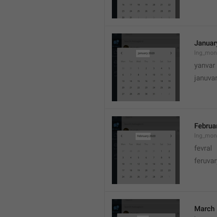
Januar
lng_mon
yanvar
januva
Februa
lng_mon
fevral
feruvar
March