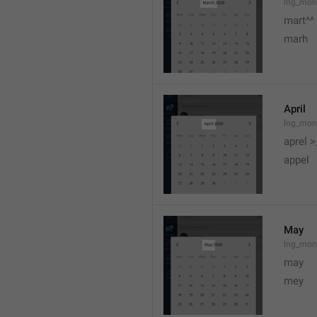
lng_mon
mart^^
marh
April
lng_mon
aprel >
appel
May
lng_mon
may
mey