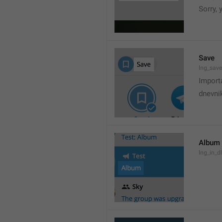
Sorry,
Save
lng_save
Import
dnevni
Album
lng_in_d