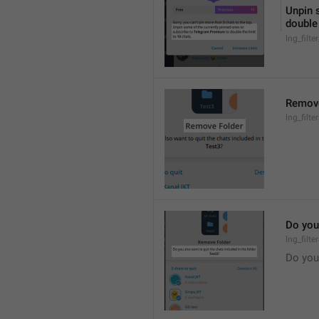
Unpin 
double 
lng_filte
Remove
lng_filt
Do you 
lng_filt
Do you 