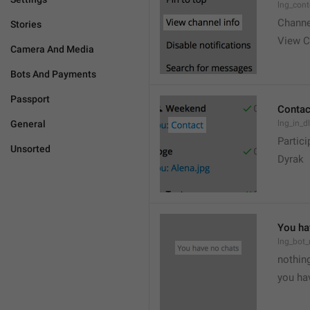
lng_cont
Channe
Stories
View C
Camera And Media
Bots And Payments
Passport
Contac
General
lng_in_d
Partici
Unsorted
Dyrak
You ha
lng_bot_
nothing
you hav