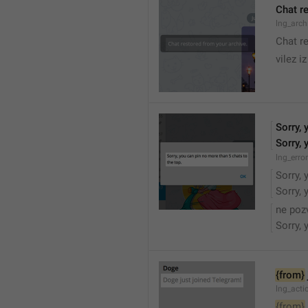
Chat r
lng_arc
Chat r
vilez i
Sorry, 
Sorry, 
lng_err
Sorry, 
Sorry, 
ne poz
Sorry, 
{from}
lng_acti
{from}