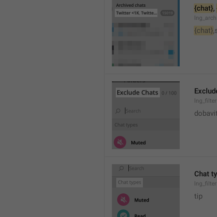
{chat}
, 
lng_arc
{chat}
,
Exclud
lng_filte
dobavi
Chat t
lng_filte
tip