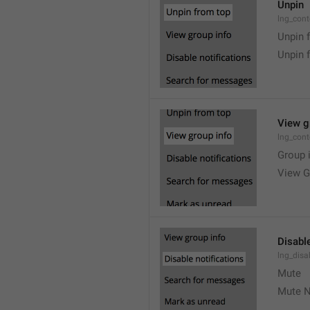
Unpin
lng_cont
Unpin 
Unpin 
View g
lng_cont
Group 
View G
Disable
lng_disa
Mute
Mute N