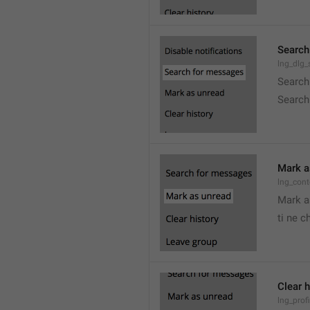
Search
lng_dlg
Search
Search
Mark a
lng_con
Mark a
ti ne c
Clear h
lng_profi