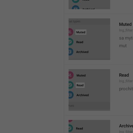
Muted
lng_filt
sa myt
mut
Read
lng_filt
prochi
Archiv
lng_filt