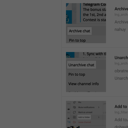
Archiv
lng_arch
Archiv
nahuy
Unarch
lng_arc
obratn
Unarch
Add to 
lng_filt
Add to
dobavi