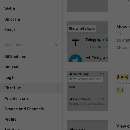
WebA
Unigram
Show a
Emoji
lng_dial
all cha
SECTIONS
Show fu
All Sections
Unused
{from}
:
Log In
lng_dial
Chat List
{ot}
Private chats
Groups And Channels
Profile
View c
Settings