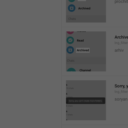
prochi
Archiv
lng_filt
arhiv
Sorry, 
lng_filte
soryan