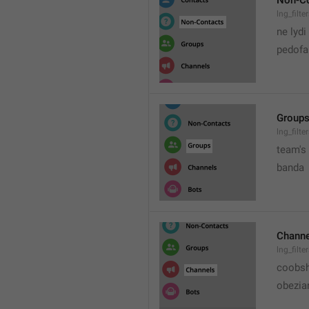
Non-Co
lng_filt
ne lydi
pedofai
Group
lng_filt
team's
banda
Channe
lng_filt
coobs
obezia