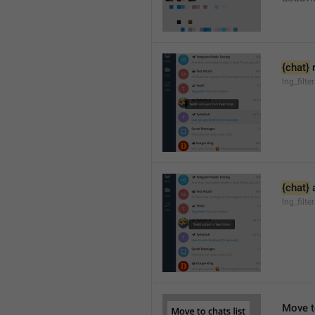
{chat}
 
lng_filt
{chat}
 
lng_filt
Move to