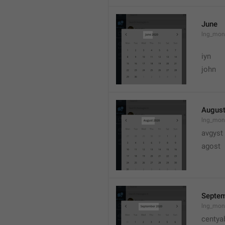
June
lng_mon
iyn
john
Augus
lng_mon
avgyst
agost
Septe
lng_mon
centya