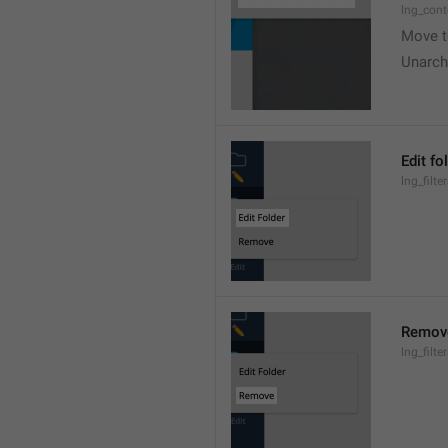
lng_cont
Move t
Unarch
Edit fo
lng_filte
Remov
lng_filt