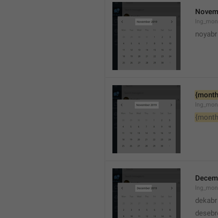
Novem
lng_mon
noyabr
{month
lng_mon
{month
Decem
lng_mon
dekabr
desebr