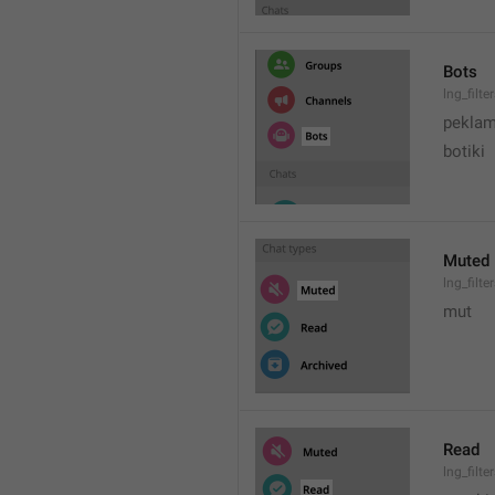
Bots
lng_filte
peklam
botiki
Muted
lng_filt
mut
Read
lng_filt