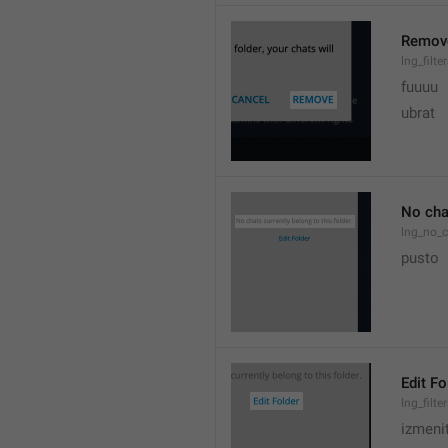
Remov
lng_filt
fuuuu
ubrat
No chat
lng_no_c
pusto
Edit Fo
lng_filte
izmeni