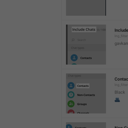
Includ
lng_filte
gavkan
Contac
lng_filt
Black
🫂