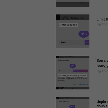
Limit 
lng_filter
Sorry, 
Sorry, 
lng_filte
Unpin 
double 