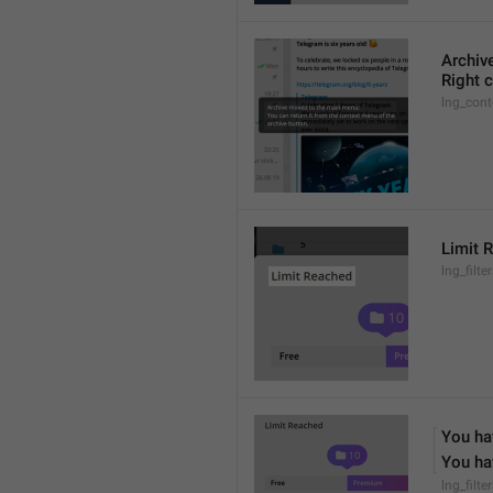
Archiv
Right c
lng_cont
Limit 
lng_filter
You hav
You hav
lng_filte