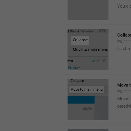
You did
Collap
lng_cont
hz che
Move t
lng_cont
Move t
peredv