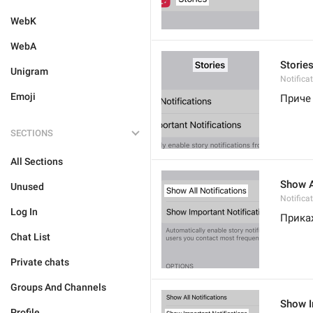
WebK
WebA
Storie
Unigram
Notificat
Emoji
Приче
SECTIONS
All Sections
Show A
Unused
Notifica
Log In
Прика
Chat List
Private chats
Groups And Channels
Show I
Profile