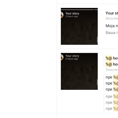
Your s
Story.He
Моја 
Ваша 
%@
 ho
%@
 ho
Time.Ho
пре 
%
пре 
%
пре 
%
пре 
%
пре 
%
пре 
%