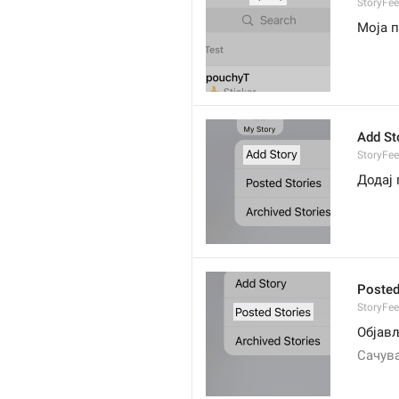
StoryFe
Моја 
Add St
StoryFe
Додај 
Posted
StoryFee
Објав
Сачув