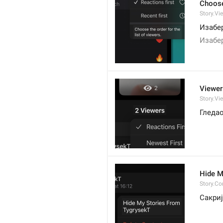
Choose 
Story.Vi
Изабер
Изабер
Viewer
Story.Vi
Гледа
Hide M
Story.Co
Сакриј