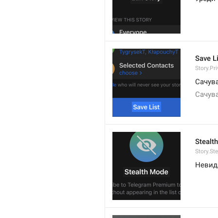
Save L
Story.Pr
Сачува
Сачува
Stealt
Story.St
Невид