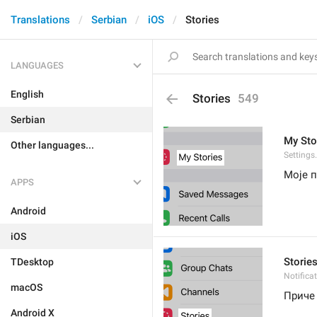
Translations
Serbian
iOS
Stories
LANGUAGES
English
Stories
549
Serbian
My Sto
Other languages...
Settings
Моје 
APPS
Android
iOS
Storie
TDesktop
Notifica
macOS
Приче
Android X