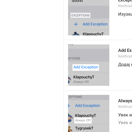
Except
Notifica
Изузе
Add Ex
Notifica
Додај 
Always
Notifica
Увек 
Увек 