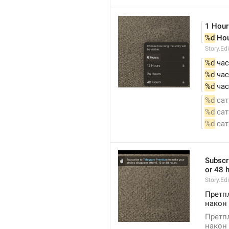
1 Hour
%d
 Ho
Story.Ed
%d
 час
%d
 ча
%d
 ча
%d
 сат
%d
 сат
%d
 са
Subscr
or 48 
Story.Ed
Претпл
након 
Претпл
након 