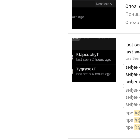
Опоз. 
Пониш
Опозо
last s
last se
LastSee
виђен/
виђен/
виђен/
виђен/
виђен/
виђен/
пре 
%
пре 
%
пре 
%