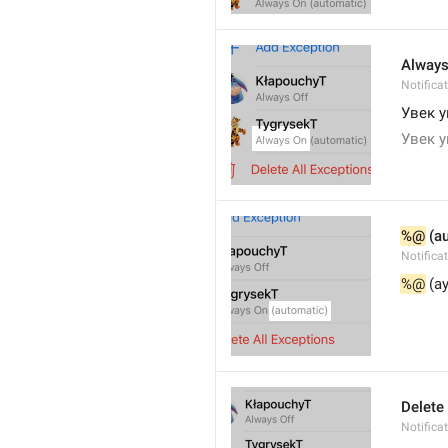
Always
Notifica
Увек 
Увек 
%@
 (a
Notifica
%@
 (а
Delete
Notifica