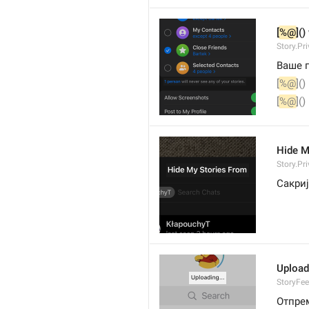
[
%@
]()
Story.Pr
Ваше п
[
%@
](
[
%@
](
Hide M
Story.Pr
Сакриј
Uploadi
StoryFe
Отпре