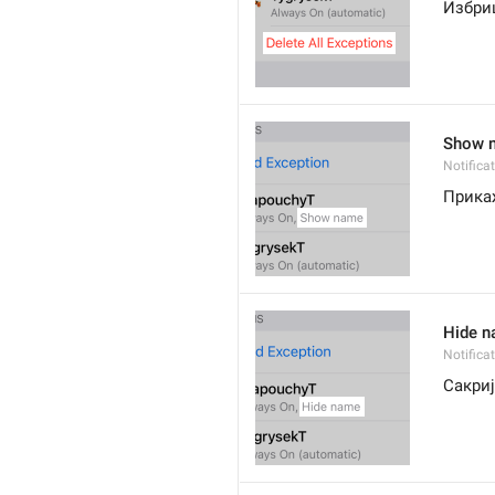
Избри
Show 
Notific
Прика
Hide 
Notific
Сакри