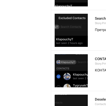
Search
Story.Pr
Претр
CONT
Story.Pr
КОНТ
Desele
Contacts