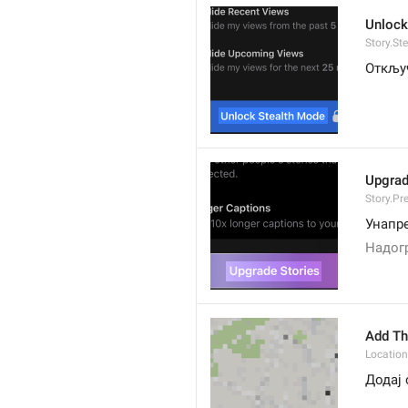
Unlock
Story.St
Откљу
Upgrad
Story.P
Унапр
Надог
Add Th
Locatio
Додај 