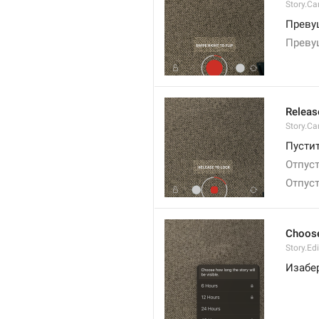
Story.Ca
Превуц
Превуц
Releas
Story.Ca
Пустит
Отпуст
Отпуст
Choose 
Story.Edi
Изабер