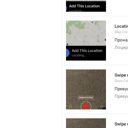
Locatin
Map.Loc
Прона
Лоцир
Swipe 
Story.C
Превуц
Превуц
Swipe r