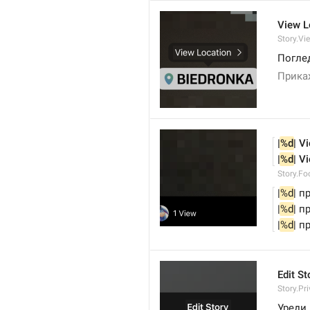
View L
Story.Vi
Поглед
Прика
|
%d
| V
|
%d
| V
Story.Fo
|
%d
| п
|
%d
| п
|
%d
| п
Edit St
Story.Pr
Уреди