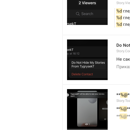
Story.Vi
%d
 гл
%d
 гл
%d
 гл
Do Not
Story.Co
Не сак
Прикаж
**
%@
*
Story.To
**
%@
*
**
%@
*