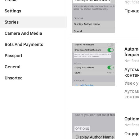
Notifica
Прика
Settings
Stories
Camera And Media
Bots And Payments
Automa
frequen
Passport
Notifica
General
Аутома
контак
Unsorted
Увек у
Аутома
контак
Option
Notifica
Опциј