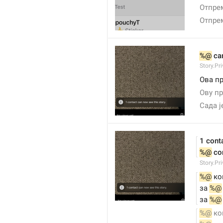
Отпрем
Отпрем
%@
 ca
Story.Pr
Ова пр
Ову пр
Сада ј
1 cont
%@
 co
Story.Pr
%@
 ко
за 
%@
за 
%@
%@
 ко