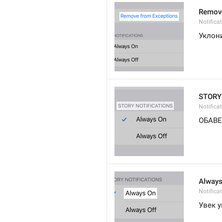
Remove
Notific
Уклони
STORY
Notifica
ОБАВ
Always
Notific
Увек 