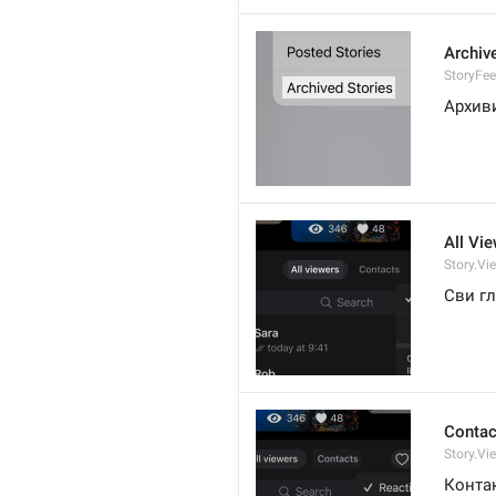
Archiv
StoryFee
Архив
All Vi
Story.Vie
Сви г
Contac
Story.Vi
Конта