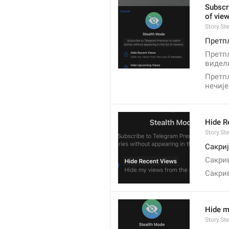
Subscr
of view
Story.St
Претпл
Претпл
видели
Претпл
нечије
Hide R
Story.St
Сакриј
Сакри
Сакри
Hide m
Story.St