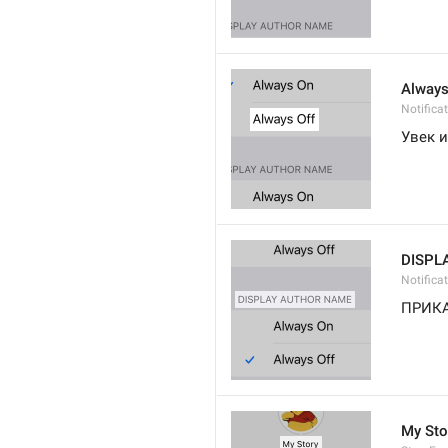
Always
Notifica
Увек 
DISPL
Notifica
ПРИК
My Sto