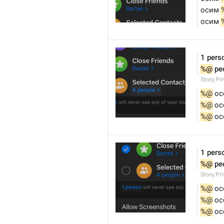
осим 
осим 
1 pers
%@
 pe
Story.Pr
%@
 ос
%@
 ос
%@
 ос
1 pers
%@
 pe
Story.Pr
%@
 ос
%@
 ос
%@
 ос