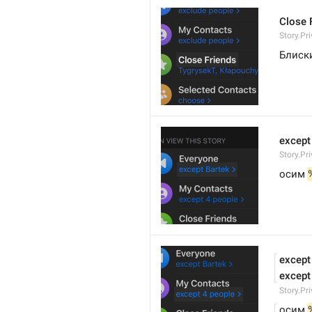
Close 
Story.Pr
Блиск
except
Story.P
осим 
except
except
Story.Pr
осим 