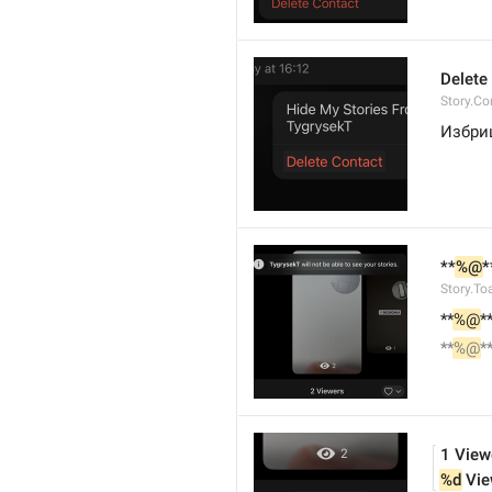
Delete
Story.Co
Избри
**
%@
*
Story.To
**
%@
*
**
%@
*
1 View
%d
 Vi