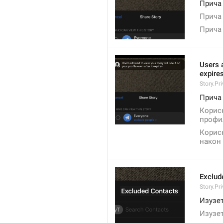
Прича 
Прича 
Прича 
Users a
expires
Story.Pr
Прича
Корисн
профил
Корисн
након 
Exclud
Story.Pr
Изузе
Изузе