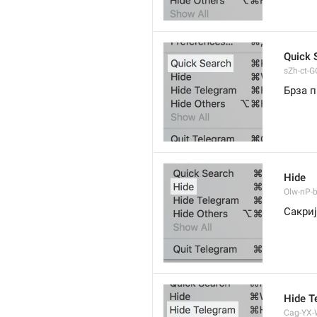
Quick 
sZh-ct-GQ
Брза п
Hide
Olw-nP-b
Сакриј
Hide T
Cag-YX-W