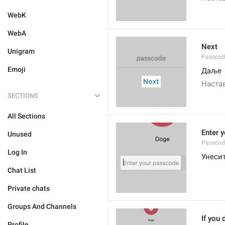
WebK
WebA
Next
Unigram
Passcod
Emoji
Даље
Наста
SECTIONS
All Sections
Enter 
Unused
Passcod
Log In
Унесит
Chat List
Private chats
Groups And Channels
If you 
Profile