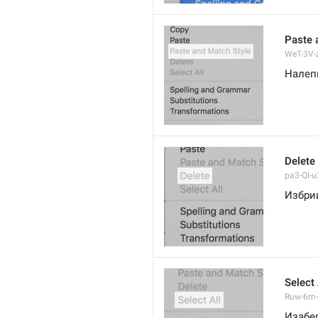
Paste 
WeT-3V-z
Налеп
Delete
pa3-QI-u2
Избри
Select 
Ruw-6m-
Изабе