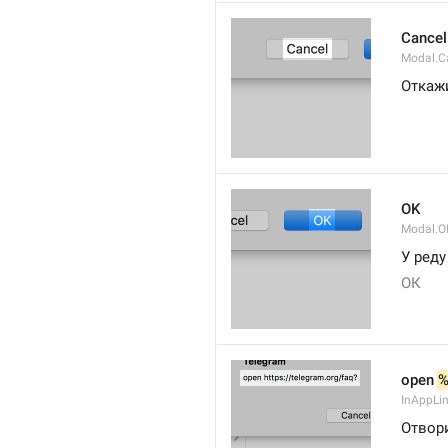
Cancel
Modal.C
Откаж
OK
Modal.O
У реду
ОК
open 
InAppLin
Отвор