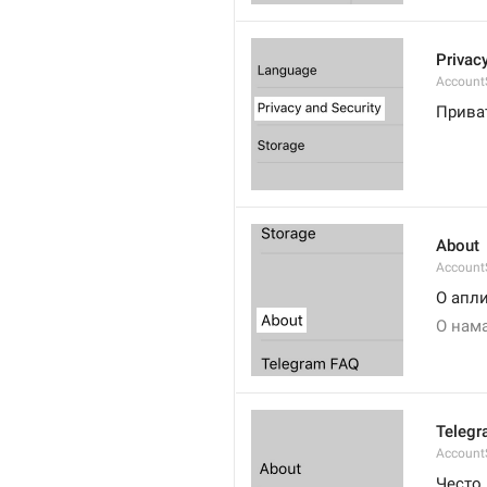
Privac
AccountS
Прива
About
Account
О апл
О нам
Telegr
Account
Често