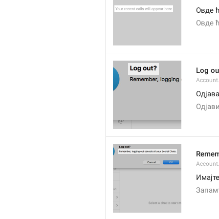
Овде 
Овде 
Log ou
Account
Одјав
Одјави
Rememb
Account
Имајте
Запамт