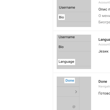
AccountS
Опис 
О мен
Биогр
Langu
Account
Језик
Done
Navigat
Готов