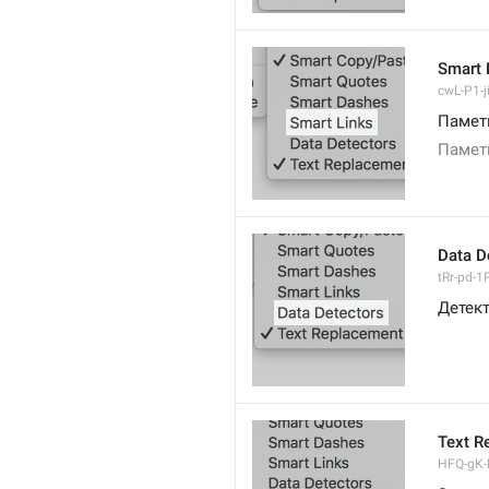
Smart 
cwL-P1-ji
Памет
Памет
Data D
tRr-pd-1P
Детек
Text R
HFQ-gK-N