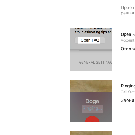
Прво п
решав
Open 
Account
Отвор
Ringing
Call.Sta
Звони.