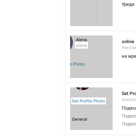
Уреди
online
Peer.Sta
на мр
Set Pr
AccountS
Подес
Подес
Подес