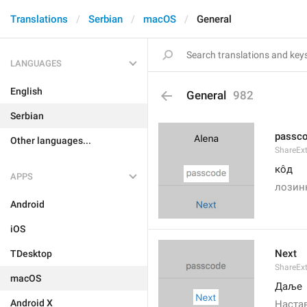
Translations
Serbian
macOS
General
LANGUAGES
English
General
982
Serbian
passc
Other languages...
ShareEx
кôд
APPS
лозин
Android
iOS
Next
TDesktop
ShareEx
macOS
Даље
Android X
Наста