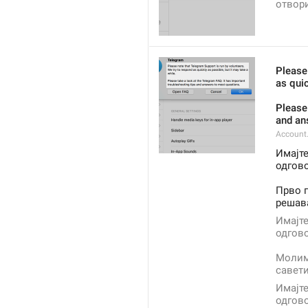
отвор
Please
as quic
Please 
and an
Account
Имајте
одгово
Прво п
решав
Имајте
одгов
Молимо
савет
Имајте
одгов