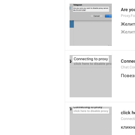
Are you
Proxy.Fo
Желите
Желите
Connec
Chat.Co
Повез
click h
Connect
кликн