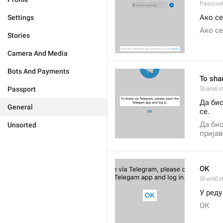
Passcode
Ако се
Settings
Ако се
Stories
Camera And Media
Bots And Payments
To sha
Passport
ShareExt
Да бис
General
се.
Да бис
Unsorted
пријав
OK
ShareEx
У реду
ОК