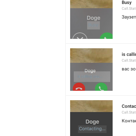
Busy
Call.Sta
Заузе
is call
Call.Sta
вас зо
Contact
Call.Sta
Контак