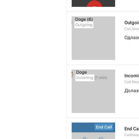
Outgoi
Call.Rec
Одлаз
Incom
Call.Rec
Долаз
End Ca
CallHead