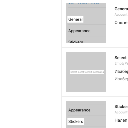
Genera
AccountS
Опште
Select
EmptyPee
Изабе
Изабе
Sticke
AccountS
Налеп