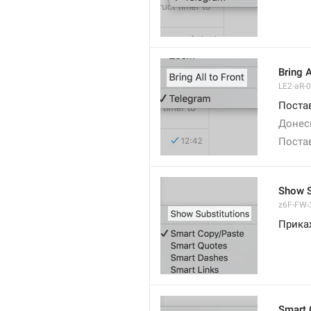
Bring A
LE2-aR-0
Поста
Донес
Постав
Show S
z6F-FW-3
Прика
Smart 