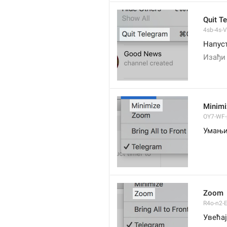
Quit T
4sb-4s-VL
Напуст
Изађи
Minimi
OY7-WF-p
Умањ
Zoom
R4o-n2-E
Увећај