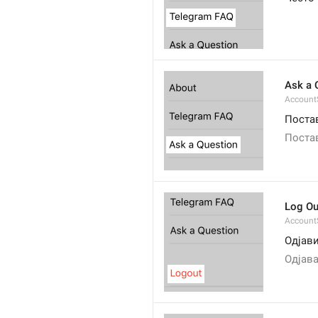
Ask a 
Account
Поста
Поста
Log Ou
Account
Одјав
Одјав