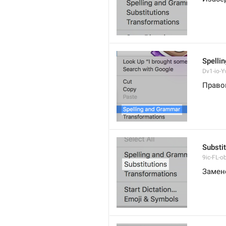
Spelli
Dv1-io-Yv
Право
Substi
9ic-FL-ob
Замен