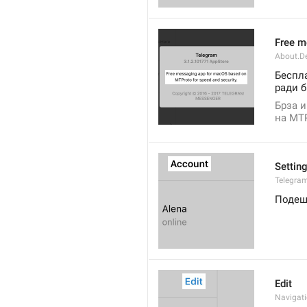
Free m
About.De
Беспла
ради б
Брза и
на MTP
Settin
Telegram
Подеш
Edit
Navigati