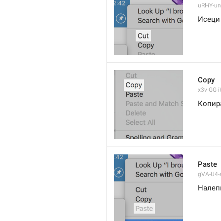
uRl-iY-un
Исеци
Copy
x3v-GG-i
Копир
Paste
gVA-U4-s
Налеп