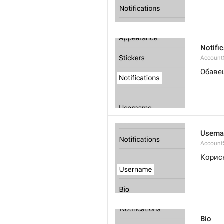
Notifi
AccountS
Обаве
Usern
Account
Корис
Bio