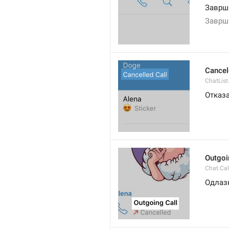
Заврш
Заврш
Cancel
ChatList
Отказ
Outgoi
Chat.Cal
Одлаз