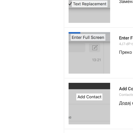
Замен
Enter F
4J7-dP-tx
Преко
Add Co
Contact
Додај 