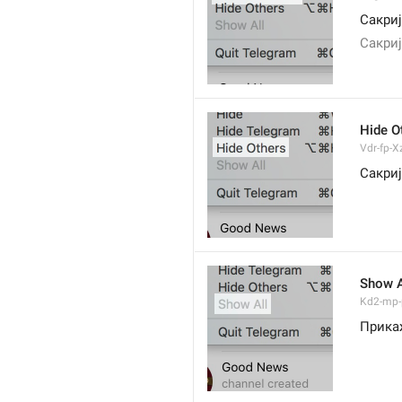
Сакриј
Сакриј
Hide O
Vdr-fp-Xz
Сакриј
Show A
Kd2-mp-p
Прика