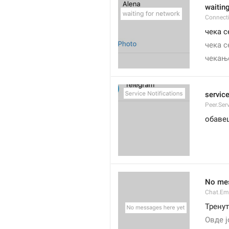
waitin
Connect
чека 
чека с
чекањ
service
Peer.Ser
обаве
No mes
Chat.Em
Трену
Овде 