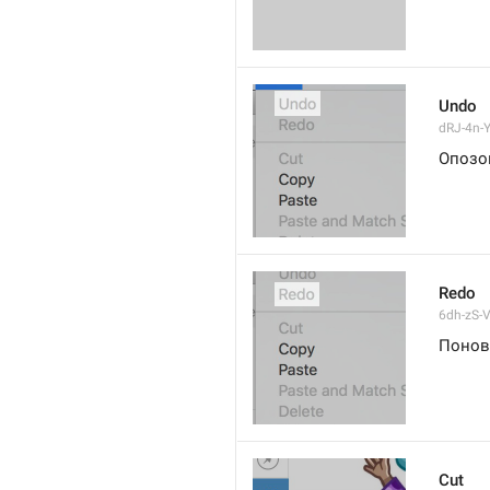
Undo
dRJ-4n-Y
Опозо
Redo
6dh-zS-V
Понов
Cut