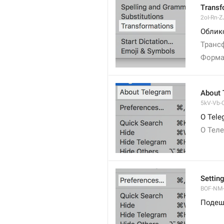
Transf
2oI-Rn-ZJ
Облик
Транс
Форма
About 
5kV-Vb-Q
О Tele
О Тел
Settin
BOF-NM-1
Подеш