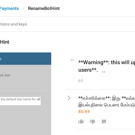
 Payments
RenameBotHint
Hint
**Warning**: this will u
users**.
69
**எச்சரிக்கை**: இது **எல்ல
இயல்புநிலை பெயரை மேம்படுத
85/69