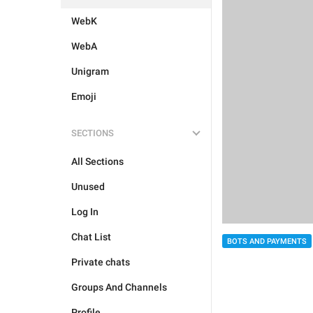
WebK
WebA
Unigram
Emoji
SECTIONS
All Sections
Unused
Log In
Chat List
BOTS AND PAYMENTS
Private chats
Groups And Channels
Profile