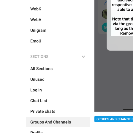
WebK
WebA
Unigram
Emoji
SECTIONS
All Sections
Unused
Log In
Chat List
Private chats
GROUPS AND CHANNEL
Groups And Channels
Profile