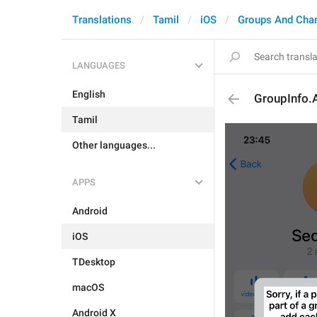
Translations
Tamil
iOS
Groups And Cha
LANGUAGES
English
GroupInfo.
Tamil
Other languages...
APPS
Android
iOS
TDesktop
macOS
Android X