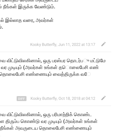
 நீங்கள் இருக்க வேண்டும்.
லில் இல்லாத வரை, அவர்கள் 
்.
Kooky Butterfly
,
Jun 11, 2022 at 13:17
ுவை விட்டுவிலகினால், ஒரு பரஸ்பர தொடர்
ப
ு மட்டுமே 
 வர முடியும் (அவர்கள் உங்கள் 
த
ொலைபேசி எண
 தொலைபேசி எண்ணையும் வைத்திருக
்க
வ
Kooky Butterfly
,
Oct 18, 2018 at 04:12
ுவை விட்டுவிலகினால், ஒரு பரிமாற்றிக் கொண்ட 
களை திரும்ப க
ண்டு வர முடியும் (அவர்கள் உங்கள் 
 நீங்கள் அவருடைய தொலைபேசி எண்ணையும் 
.