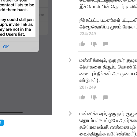
இச்செயலியின் தொடர்புகளில்
நீக்கப்பட்ட பயனர்கள் பட்டிய
அழைதொடுப்பு மூலம் சேரலாம
234/249
மன்னிக்கவும், ஒரு நபர் குழ
அவர்களை திரும்ப க
ண்டு
ணையும் நீங்கள் அவருடைய
ேண்டு
ம
்)
.
201/249
மன்னிக்கவும், ஒரு நபர் குழ
தொடர்
ப
ு மட்டுமே அவர்
S
த
ொலைபேசி எண
ணையும்
வைத்திருக
்க
வ
ேண்டு
ம
்)