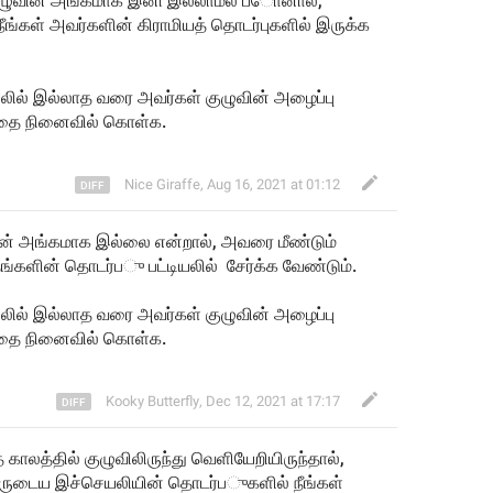
குழுவின் அங்கமாக இனி இல்லாமல் 
ப
ோனால், 
 நீங்கள் அவர்களின் கிராமியத் த
டர்புகளில் இருக்க 
யலில் இல்லா
த
 வரை அவர
கள் குழுவின் அழைப்பு 
்பதை நினைவில் கொ
ள்க
.
Nice Giraffe
,
Aug 16, 2021 at 01:12
வின் அங்கமாக இல்லை என்றால், அவரை மீண்டும் 
தங்களின் தொடர்
ப
ு பட்டியலில்  சேர்க்க வேண்டும்.
ியலில் இல்லாத வரை அவர்கள் குழுவின் அழைப்பு 
ன்பதை நினைவில் க
ள்க
.
Kooky Butterfly
,
Dec 12, 2021 at 17:17
த காலத்தில் குழுவிலிருந்து வெளியேறியிருந்தால், 
வருடைய இச்செயலியின் தொடர்
ப
ுகளில் நீங்கள் 