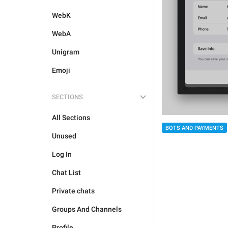
WebK
WebA
Unigram
Emoji
SECTIONS
All Sections
BOTS AND PAYMENTS
Unused
Log In
Chat List
Private chats
Groups And Channels
Profile