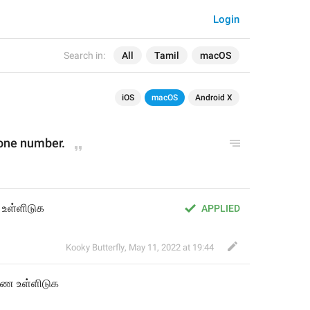
Login
Search in:
All
Tamil
macOS
iOS
macOS
Android X
hone number.
உள்ளிடுக
APPLIED
Kooky Butterfly
,
May 11, 2022 at 19:44
 உள்ளிடு
க