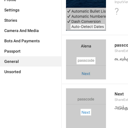
InputVie
?
Settings
Stories
Camera And Media
Bots And Payments
passc
Passport
ShareEx
கடவுக்க
General
Unsorted
Next
ShareEx
அடுத்த