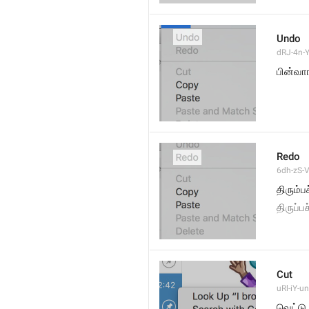
Undo
dRJ-4n-Y
பின்வா
Redo
6dh-zS-V
திரும்ப
திருப்ப
Cut
uRl-iY-un
வெட்டு