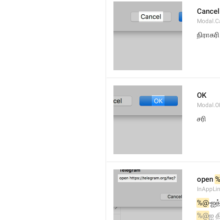
Cancel
Modal.C
நிராகரி
OK
Modal.O
சரி
open 
InAppLin
%@
-ஐத
%@
ஐ த