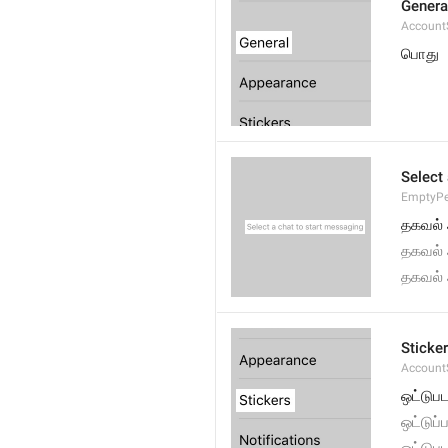
Genera
AccountS
பொது
Select
EmptyPee
தகவல் 
தகவல் 
தகவல் 
Sticke
AccountS
ஒட்டுபட
ஒட்டுப்