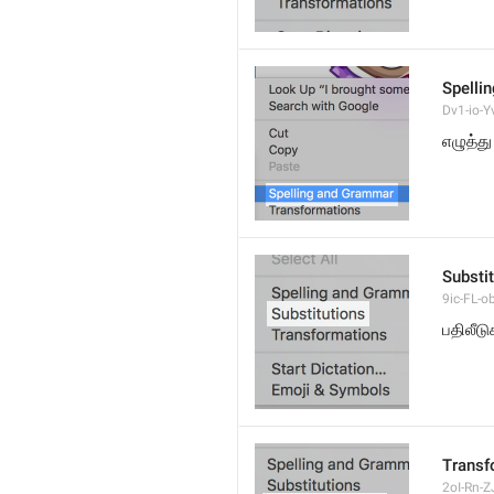
Spelli
Dv1-io-Yv
எழுத்த
Substi
9ic-FL-ob
பதிலீடு
Transf
2oI-Rn-ZJ