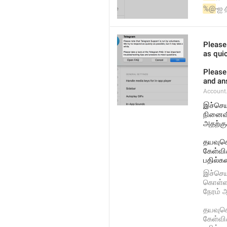
%@
-ஐ 
Please
as quic
Please 
and an
Account
இச்செய
நினைவி
அதற்கு
தயவுசெ
கேள்விக
பதில்க
இச்செய
கொள்ளவ
நேரம் 
தயவுசெ
கேள்விக