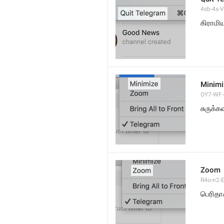
4sb-4s-VL
கிராமி
Minimi
OY7-WF-p
சுருக்கவ
Zoom
R4o-n2-E
பெரிதா