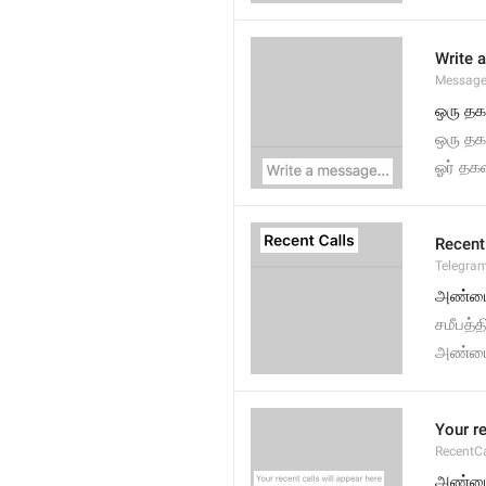
Write 
Message
ஒரு த
ஒரு தக
ஓர் த
Recent
Telegram
அண்மை 
சமீபத்
அண்மை
Your re
RecentC
அண்மை 