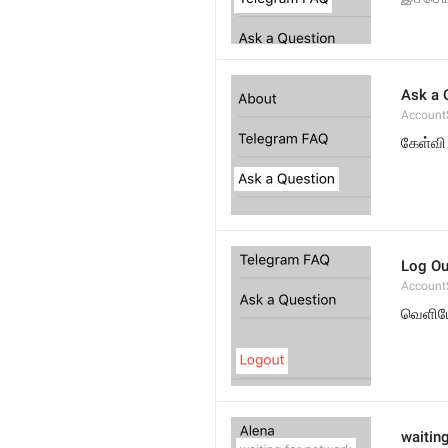
Ask a 
Account
கேள்வி
Log Ou
Account
வெளிய
waitin