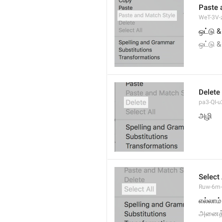
Paste 
WeT-3V-z
ஒட்டு 
ஒட்டு 
Delete
pa3-QI-u2
அழி
Select 
Ruw-6m-
எல்லாம
அனைத்த