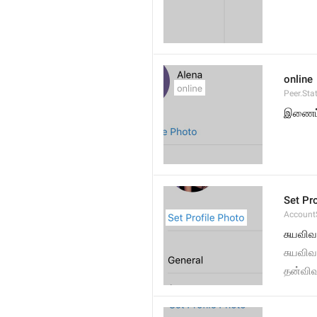
online
Peer.Sta
இணைப்
Set Pr
AccountS
சுயவி
சுயவிவ
தன்வி