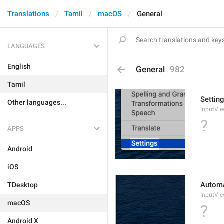
Translations
Tamil
macOS
General
LANGUAGES
English
General
982
Tamil
Settin
Other languages...
InputVie
?
APPS
Android
iOS
Automa
TDesktop
InputVie
macOS
?
Android X