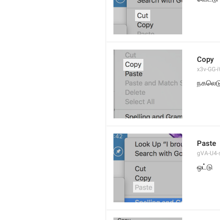
Copy
x3v-GG-i
நகலெட
Paste
gVA-U4-s
ஒட்டு