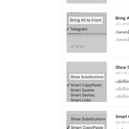
Bring A
LE2-aR-0
அனைத்
அனைத்
Show S
z6F-FW-3
பதிலீட
பதிலீட
பதிலீட
Smart 
9yt-4B-n