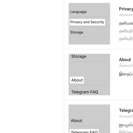
Privac
AccountS
தனிமறை
தனியுரி
தனியுர
About
Account
இதைப்ப
Telegr
Account
ஐயமும்த
இச்செயல