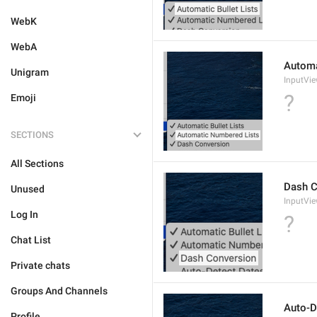
WebK
WebA
Automa
Unigram
InputVie
?
Emoji
SECTIONS
All Sections
Dash C
Unused
InputVie
Log In
?
Chat List
Private chats
Groups And Channels
Auto-D
Profile