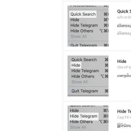
Quick 
sZh-ct-GQ
விரைவு
விரைவு
Hide
Olw-nP-b
மறைக்
Hide T
Cag-YX-W
இச்செ