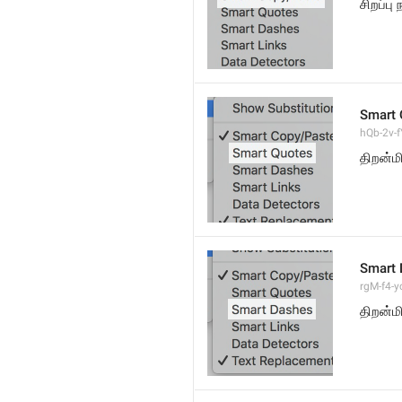
சிறப்பு
Smart 
hQb-2v-fY
திறன்ம
Smart 
rgM-f4-yc
திறன்ம