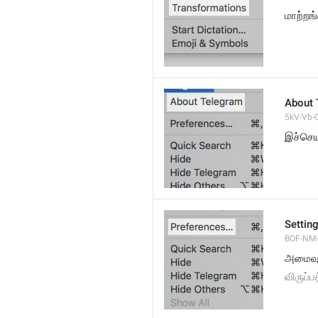
மாற்றங
About 
5kV-Vb-Q
இச்செய
Settin
BOF-NM-1
அமைவு
விருப்ப