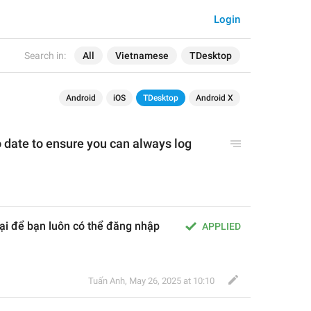
Login
Search in:
All
Vietnamese
TDesktop
Android
iOS
TDesktop
Android X
date to ensure you can always log 
ại để bạn luôn có thể đăng nhập 
APPLIED
Tuấn Anh
,
May 26, 2025 at 10:10