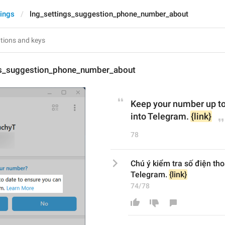
tings
lng_settings_suggestion_phone_number_about
gs_suggestion_phone_number_about
Keep your number up to 
into Telegram. 
{link}
78
Chú ý kiểm tra số điện tho
Telegram. 
{link}
74/78