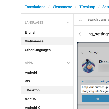
Translations
Vietnamese
TDesktop
Set
LANGUAGES
English
lng_settin
Vietnamese
Other languages...
APPS
Android
iOS
TDesktop
macOS
Android X