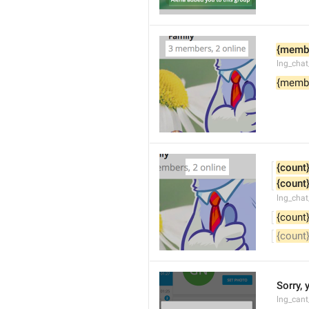
{memb
lng_cha
{memb
{count
{count
lng_chat
{count
{count
Sorry, 
lng_cant