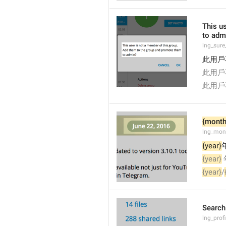
This u
to adm
lng_sure
此用戶
此用戶
此用戶
{month
lng_mon
{year}
{year}
 
{year}
/
Searc
lng_pro