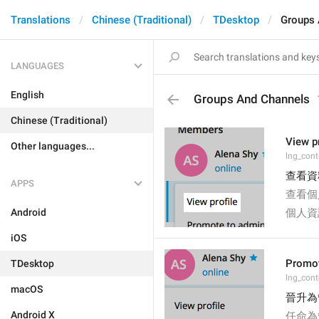
Translations
Chinese (Traditional)
TDesktop
Groups 
LANGUAGES
English
Groups And Channels
Chinese (Traditional)
View pr
Other languages...
lng_cont
查看資
APPS
查看個
Android
個人資
iOS
Promot
TDesktop
lng_con
macOS
晉升為
Android X
任命為