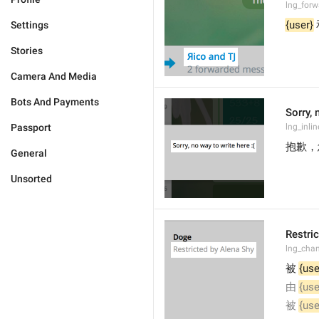
lng_for
{user}
 
Settings
Stories
Camera And Media
Bots And Payments
Sorry, 
Passport
lng_inli
抱歉，
General
Unsorted
Restric
lng_chan
被 
{use
由 
{use
被 
{use