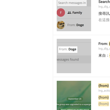
Search
lng_dlg_
搜尋訊
在這搜
From: 
lng_dlg_
來自：
{from}
lng_act
{from}
{from}