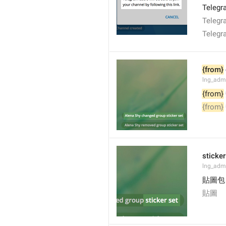
Tel
Tel
Tel
{from}
lng_adm
{from}
{from}
sticker
lng_admi
貼圖包
貼圖