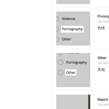
Pornog
lng_rep
色情
Other
lng_repo
其他
Report
lng_repo