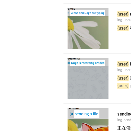
{user}
 
lng_user
{user}
 
{user}
 
lng_user
{user}
{user}
sending
lng_send
正在傳