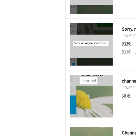
Sorry, 
lng_shar
抱歉，
抱歉，
channe
lng_chan
頻道
Channe