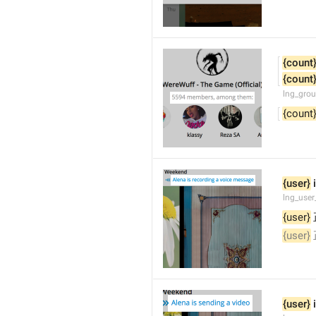
{count
{count
lng_gro
{count
{user}
 
lng_user
{user}
{user}
{user}
 