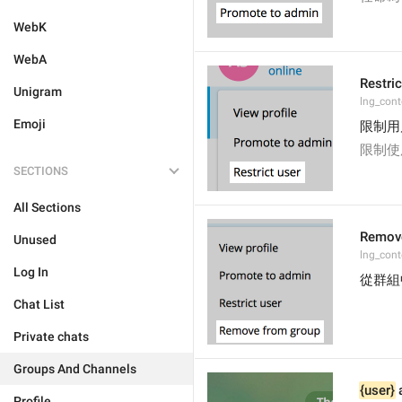
WebK
WebA
Restric
Unigram
lng_cont
Emoji
限制用
限制使
SECTIONS
All Sections
Remove
Unused
lng_con
Log In
從群組
Chat List
Private chats
Groups And Channels
{user}
 
Profile