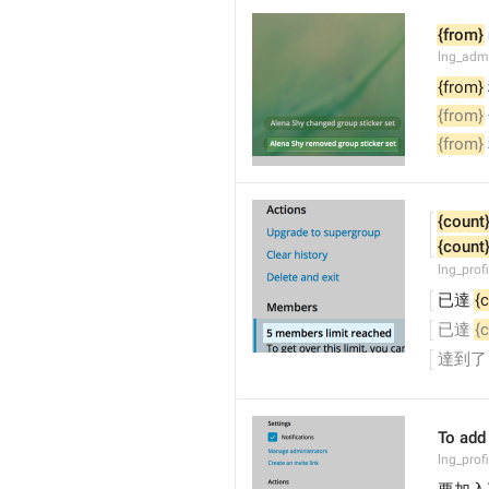
{from}
lng_adm
{from}
{from}
{from}
{count
{count
lng_prof
已達 
{
已達 
{
達到了
To add
lng_prof