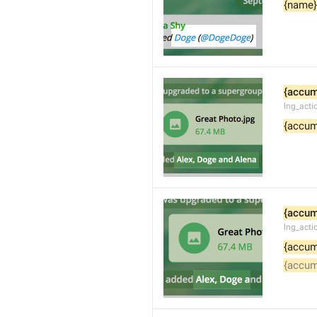
{name}
{accum
lng_acti
{accum
{accum
lng_act
{accum
{accum