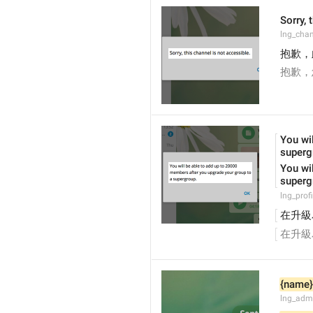
Sorry, 
lng_chan
抱歉，
抱歉，
You wil
superg
You wil
superg
lng_prof
在升級
在升級
{name}
lng_adm