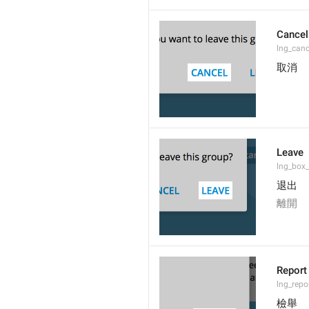
Cancel
lng_canc
取消
Leave
lng_box_
退出
離開
Report
lng_rep
檢舉