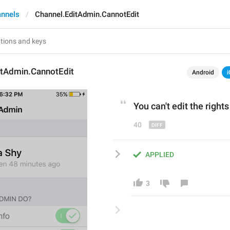
annels
Channel.EditAdmin.CannotEdit
itAdmin.CannotEdit
Android
i
You can
'
t edit the right
40
APPLIED
3