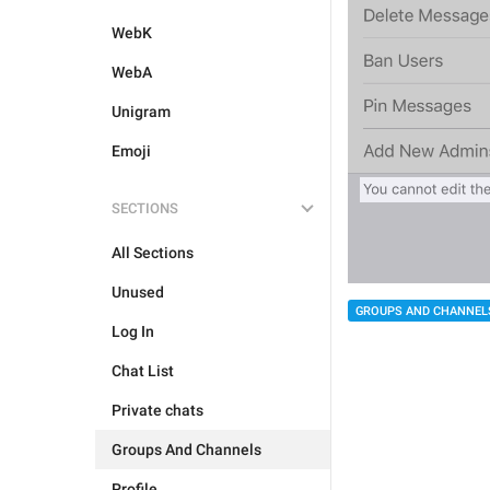
WebK
WebA
Unigram
Emoji
SECTIONS
All Sections
Unused
GROUPS AND CHANNEL
Log In
Chat List
Private chats
Groups And Channels
Profile