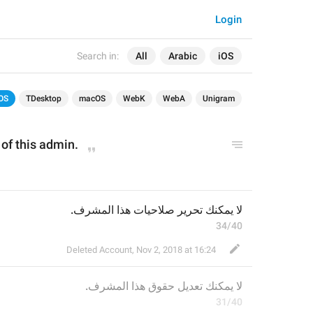
Login
Search in:
All
Arabic
iOS
OS
TDesktop
macOS
WebK
WebA
Unigram
s of this admin.
لا يمكنك تحرير صلاحيات هذا المشرف.
34/40
Deleted Account
,
Nov 2, 2018 at 16:24
لا يمكنك ت
عديل حقوق
 هذا المشرف.
31/40