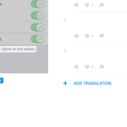
3
3
4
S
ADD TRANSLATION