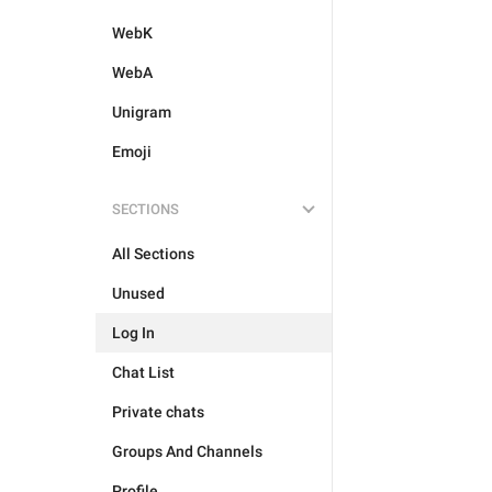
WebK
WebA
Unigram
Emoji
SECTIONS
All Sections
Unused
Log In
Chat List
Private chats
Groups And Channels
Profile