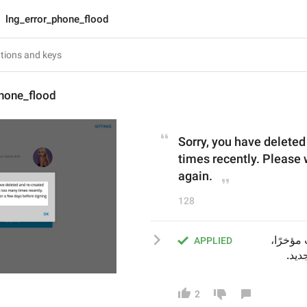
lng_error_phone_flood
phone_flood
Sorry, you have deleted
times recently. Please w
again.
128
عذرًا، لقد قمت بحذف حسابك وإعادة إنشائه عدة مرات مؤخرًا، 
APPLIED
ديد.
2