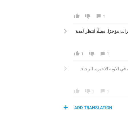
1
رات مؤخ
رًا
. فضل
 انتظ
ر لعدة 
1
1
في الاونه الاخيره. الرجاء
1
1
ADD TRANSLATION