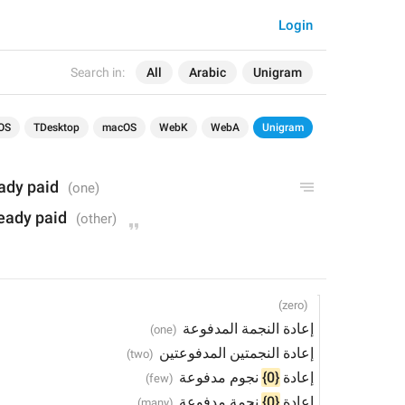
Login
Search in:
All
Arabic
Unigram
OS
TDesktop
macOS
WebK
WebA
Unigram
ady paid 
eady paid 
إعادة النجمة المدفوعة
إعادة النجمتين المدفوعتين
 نجوم مدفوعة
{0}
إعادة 
 نجمة مدفوعة
{0}
إعادة 