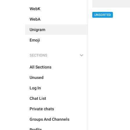
WebK
UNSORTED
WebA
Unigram
Emoji
SECTIONS
All Sections
Unused
Log In
Chat List
Private chats
Groups And Channels
Profile