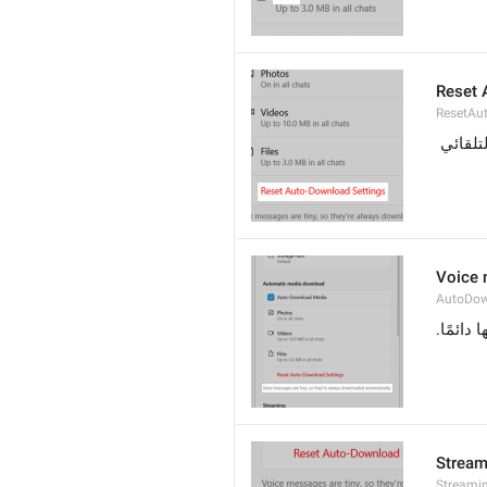
Reset 
ResetAu
لتلقائي
Voice 
AutoDow
 دائمًا
Stream
Streami