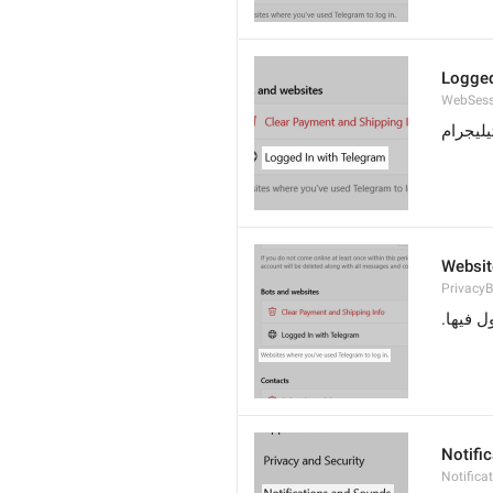
Logged
WebSess
يليجرام
Websit
PrivacyB
ل فيها
Notifi
Notific