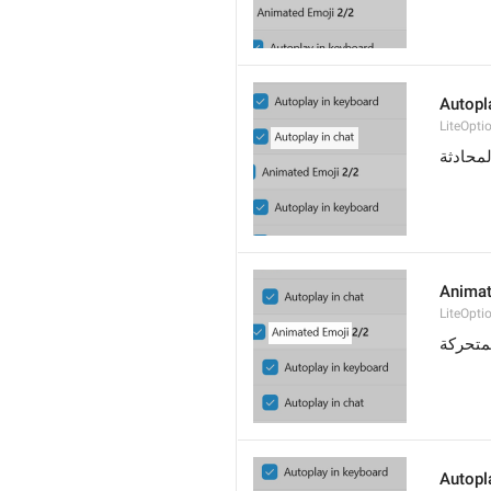
Autopl
LiteOpt
محادثة
Animat
LiteOpti
لمتحركة
Autopl