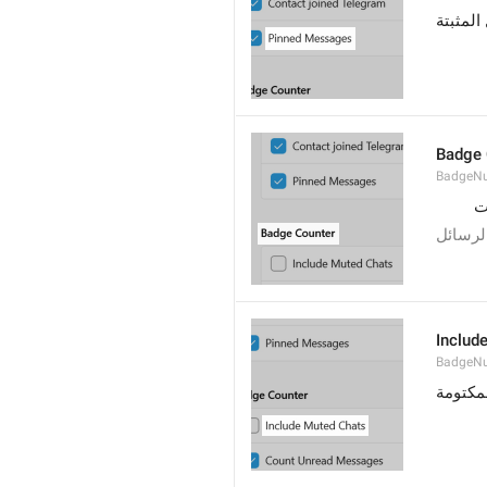
المثبتة
Badge 
BadgeN
ت
الرسائل
Includ
BadgeN
مكتومة