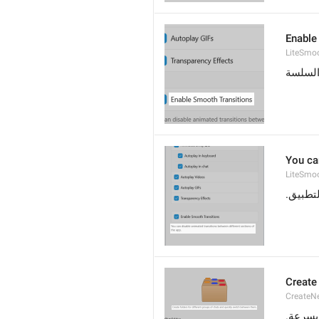
Enable
LiteSmoo
 السلسة
You ca
LiteSmoo
التطبيق
Create
CreateNe
 بسرعة