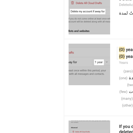
DeleteA
ُ لمدة
{0}
 yea
{0}
 yea
Years
ة
 
If you 
delete