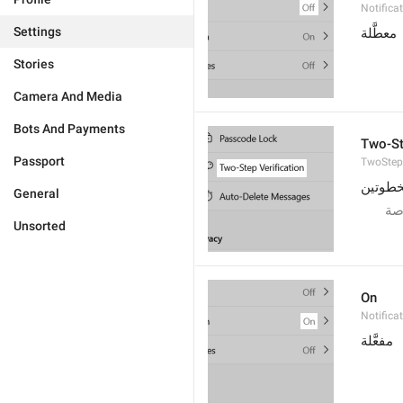
Notifica
Settings
معطَّلة
Stories
Camera And Media
Bots And Payments
Two-St
Passport
TwoStepV
خطوتين
General
صة
Unsorted
On
Notifica
مفعَّلة