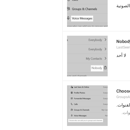
لصوتية
Nobod
LastSee
لا أحد
Choose
GroupsA
لقنوات
نوات