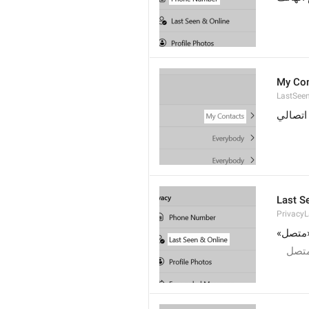
My Con
LastSee
اتصالي
Last S
Privacy
و«متصل
متصل