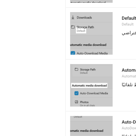
Defaul
Default
فتراضي
Automa
Automat
تلقائيًا
Auto-
AutoDow