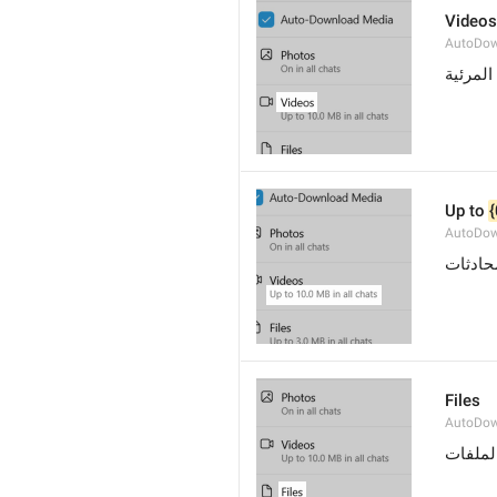
Videos
AutoDow
المرئية
Up to 
{
AutoDow
 ادثات
Files
AutoDow
لملفات