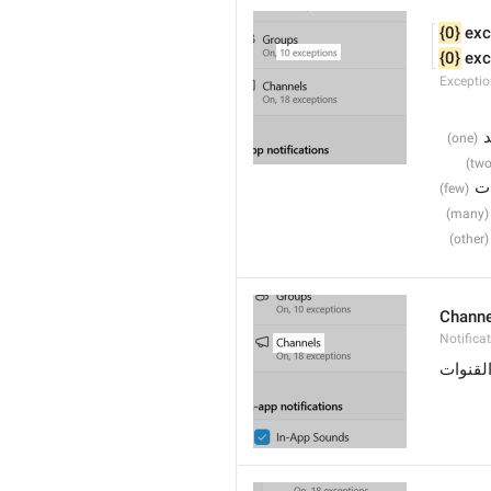
{0}
 exc
{0}
 ex
Excepti
د
 ت
Channe
Notifica
لقنوات