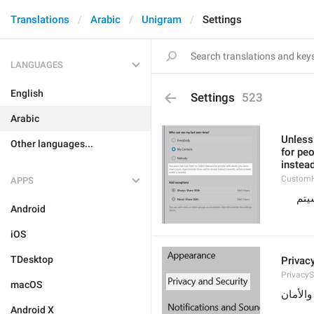
Translations
Arabic
Unigram
Settings
LANGUAGES
English
Settings
523
Arabic
Unless
Other languages...
for pe
instead
Custom
APPS
لن يكون بإمكانك رؤية آخر ظهور أو حالة الاتصال للذين اخترت ألا يروا آخر ظهور لك. سيتم 
Android
iOS
TDesktop
Privac
PrivacyS
macOS
الأمان
Android X