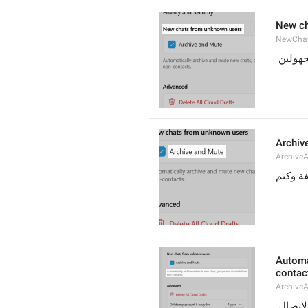
New ch
NewCha
جهولين
Archiv
Archive
ة وكتم
Automa
contac
Archive
لاتصال