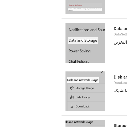
Data a
DataSett
التخزين
Disk a
DataUsa
الشبكة
Storag