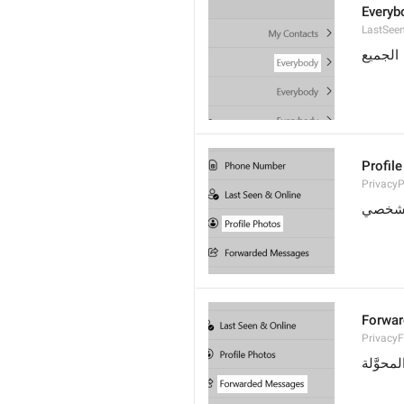
Everyb
LastSee
الجميع
Profil
PrivacyP
لشخصي
Forwa
Privacy
محوَّلة