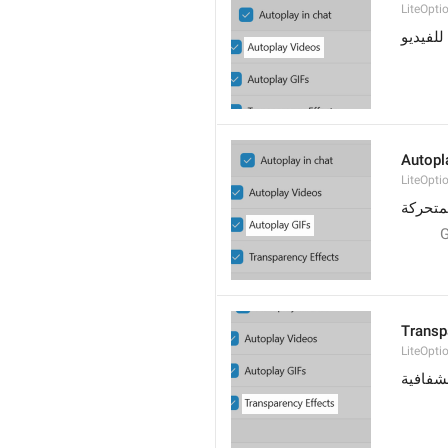
LiteOpti
للفيديو
Autopl
LiteOpti
متحركة
Transp
LiteOpti
لشفافية