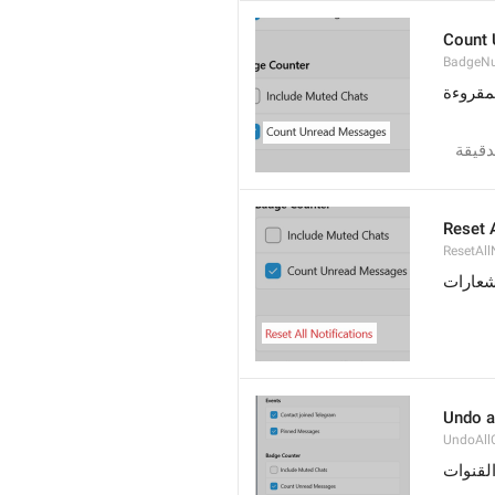
Count
BadgeN
مقروءة
دقيقة
Reset A
ResetAll
إشعارات
Undo a
UndoAll
لقنوات