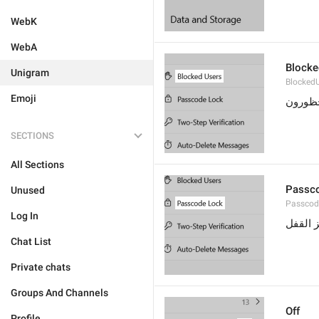
WebK
WebA
Blocke
Unigram
Blocked
Emoji
ظورون
SECTIONS
All Sections
Passc
Unused
Passcod
Log In
 القفل
Chat List
Private chats
Groups And Channels
Off
Profile