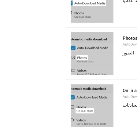
تلقائيًا
Photo
AutoDow
الصور
On in a
AutoDow
محادثات