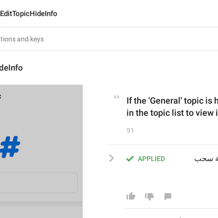
EditTopicHideInfo
deInfo
If the 'General' topic i
in the topic list to view i
91
إذا كان الموضوع «عام» مخفيًّا؛ يمكن لأعضاء المجموعة سحب 
APPLIED