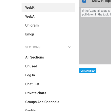
WebK
WebA
Unigram
Emoji
SECTIONS
All Sections
Unused
UNSORTED
Log In
Chat List
Private chats
Groups And Channels
Profile