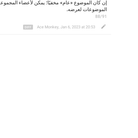
إ
ن
 كان الموضوع «عام» مخفي
ا؛ يمكن لأعضاء المجموعة 
الموضوعات 
لعرضه.
88/91
Ace Monkey
,
Jan 6, 2023 at 20:53