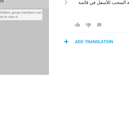
ً
السحب للأسفل في
 قائمة 
ADD TRANSLATION