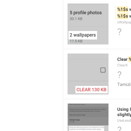
%1$s
 
%1$s
 
xWallpa
?
Clear 
ClearX
?
Təmizl
Using 
slightl
UseLess
?