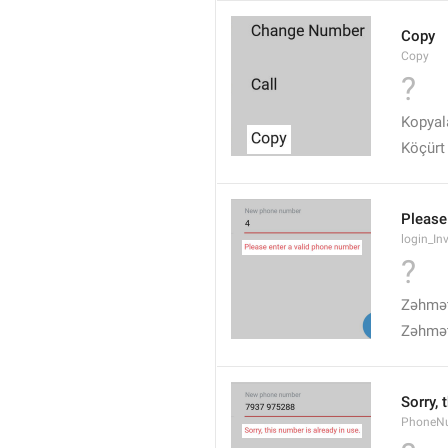
Copy
Copy
?
Kopyal
Köçürt
Please
login_In
?
Zəhmət 
Zəhmət
Sorry, 
PhoneN