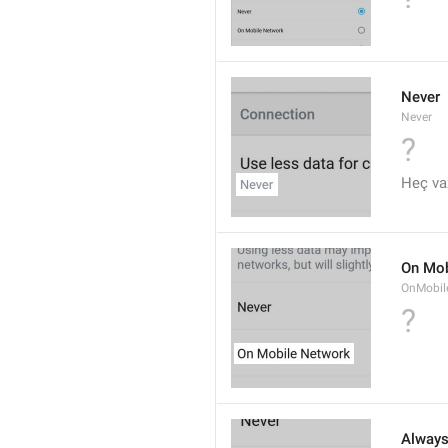
Never
Never
?
Heç va
On Mob
OnMobil
?
Alway