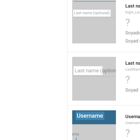
Last n
login_L
?
Soyadın
Soyad (
Last n
LastNa
?
Soyad
Usern
Userna
?