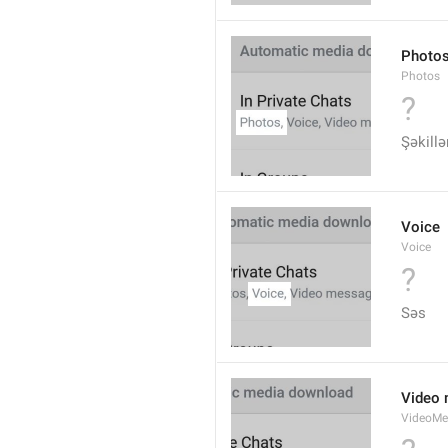
Photo
Photos
?
Şəkillə
Voice
Voice
?
Səs
Video
VideoMe