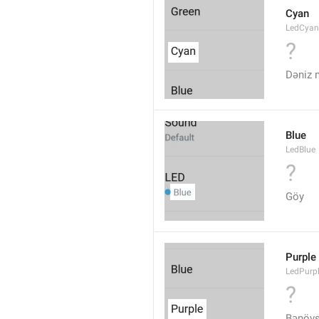
Cyan
LedCyan
?
Dəniz 
Blue
LedBlue
?
Göy
Purple
LedPurp
?
Bənövş