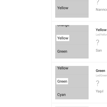
?
Narınc
Yellow
LedYell
?
Sarı
Green
LedGree
?
Yaşıl