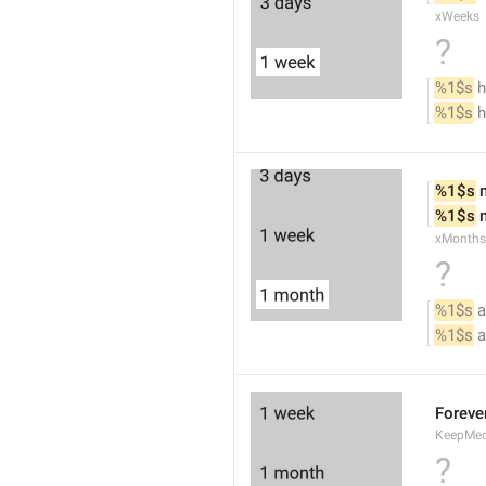
xWeeks
?
%1$s
 
%1$s
 
%1$s
 
%1$s
 
xMonths
?
%1$s
 
%1$s
 
Foreve
KeepMed
?