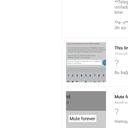
**Teleg
istifad
bilər.
**a–z**
Ən azı 
This li
ThisLink
?
Bu bağl
Mute f
MuteFor
?
Həmişə