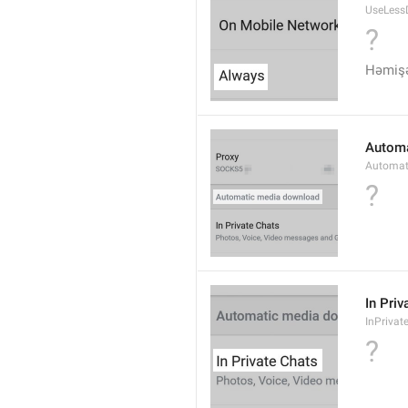
UseLess
?
Həmiş
Automa
Automat
?
In Priv
InPrivat
?