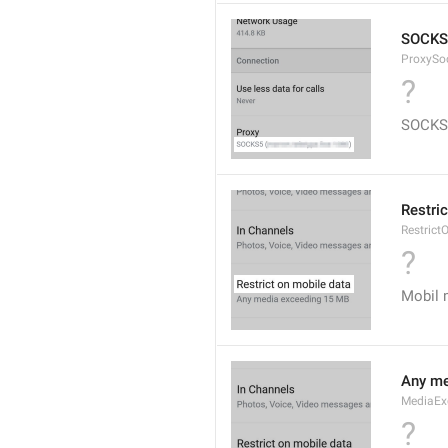
SOCKS
ProxySo
?
SOCKS
Restri
Restrict
?
Mobil 
Any me
MediaEx
?