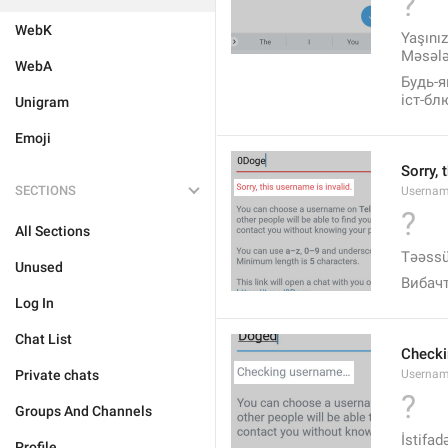
?
WebK
Yaşınız
Məsələ
WebA
Будь-я
іст-бл
Unigram
Emoji
Sorry, 
SECTIONS
Usernam
?
All Sections
Təəssüf
Unused
Вибач
Log In
Chat List
Check
Private chats
Usernam
?
Groups And Channels
İstifad
Profile