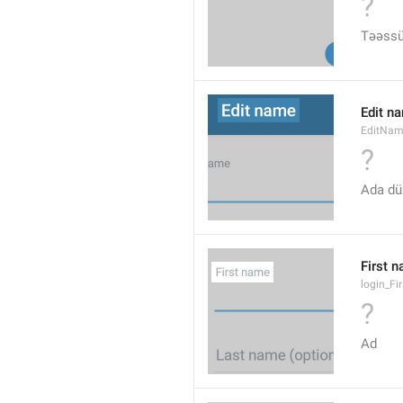
?
Təəssüf
Edit n
EditNa
?
Ada düz
First 
login_F
?
Ad