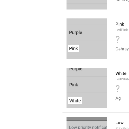
Pink
LedPink
?
Çəhray
White
LedWhit
?
Ağ
Low
Priority