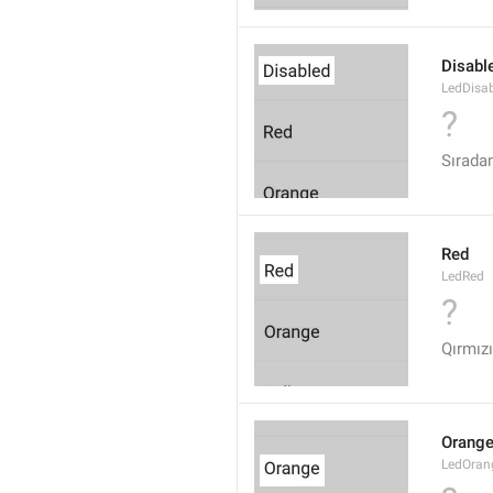
Disabl
LedDisa
?
Sıradan
Red
LedRed
?
Qırmızı
Orang
LedOran