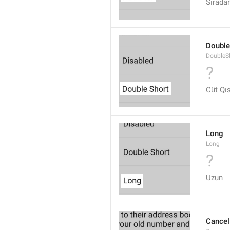
Sıradan
Double
DoubleS
?
Cüt Qı
Long
Long
?
Uzun
Cancel