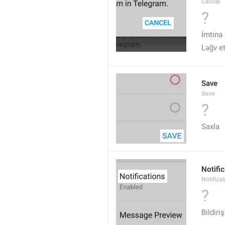
Cancel
?
İmtina
Ləğv e
Save
Save
?
Saxla
Notifi
Notifica
?
Bildiriş