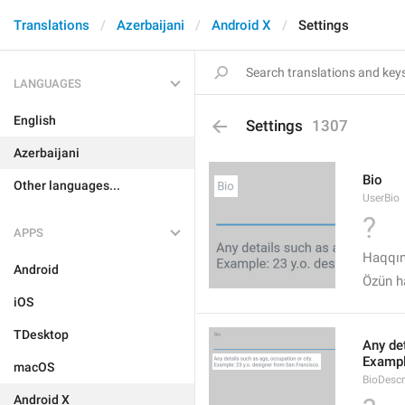
Translations
Azerbaijani
Android X
Settings
LANGUAGES
English
Settings
1307
Azerbaijani
Bio
Other languages...
UserBio
?
APPS
Haqqı
Android
Özün h
iOS
TDesktop
Any det
Exampl
macOS
BioDescr
Android X