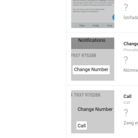
?
İstifad
Chang
PhoneN
?
Nömrən
Call
Call
?
Zəng e