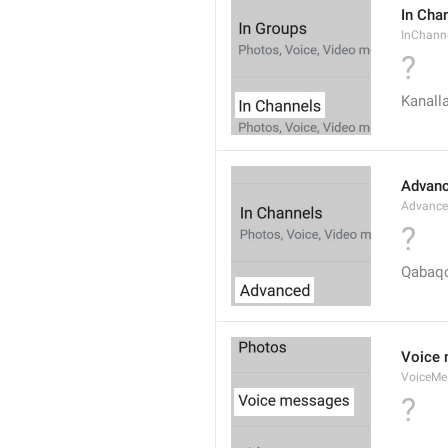
In Cha
InChann
?
Kanall
Advan
Advanc
?
Qabaqc
Voice
VoiceMe
?