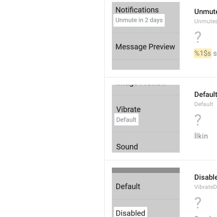
Unmute
Unmutes
?
%1$s
 
Defaul
Default
?
İlkin
Disabl
VibrateD
?