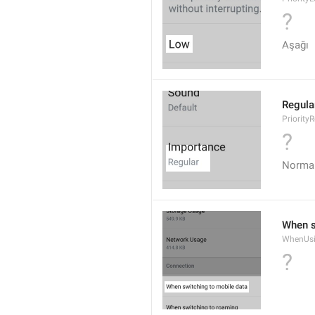
?
Aşağı
Regula
Priority
?
Norma
When s
WhenUsi
?