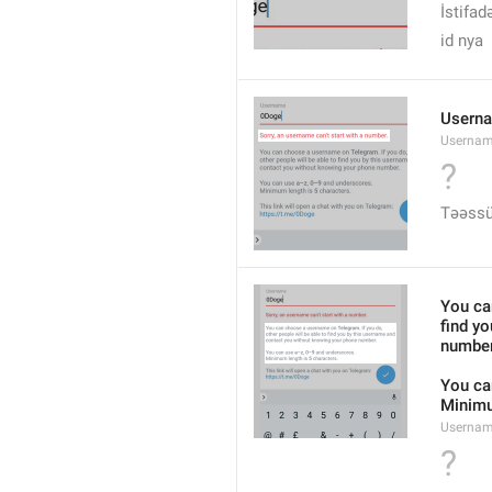
İstifad
id nya
Userna
Usernam
?
Təəssüf
You ca
find y
number
You ca
Minimu
Usernam
?