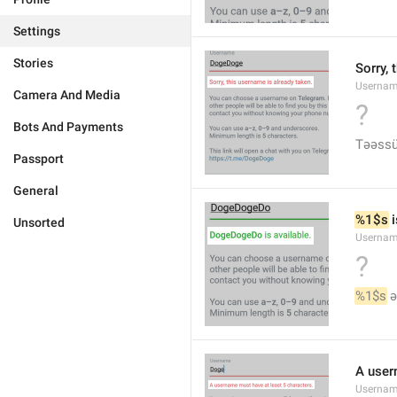
Settings
Stories
Sorry, 
Usernam
Camera And Media
?
Bots And Payments
Təəssüf
Passport
General
%1$s
 
Unsorted
Usernam
?
%1$s
 
A user
Usernam