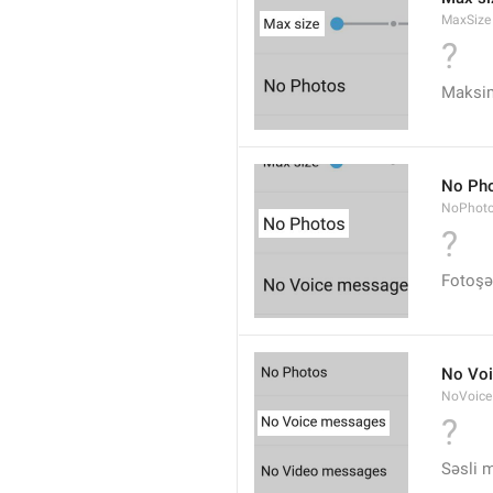
MaxSize
?
Maksi
No Ph
NoPhot
?
Fotoşə
No Vo
NoVoice
?
Səsli 