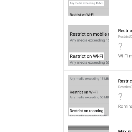
Restric
Restrict
?
Wi-Fi 
Restri
Restric
?
Rominq
Max si