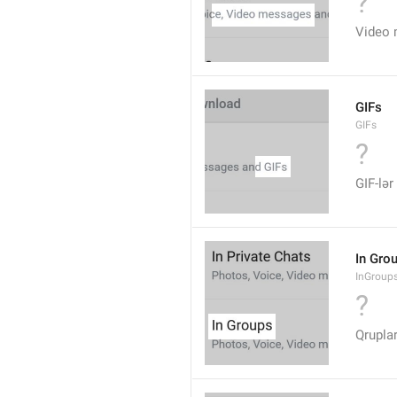
?
Video 
GIFs
GIFs
?
GIF-lər
In Gro
InGroup
?
Qrupla