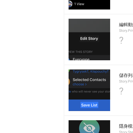
編輯動
Story.Pr
?
儲存列
Story.Pr
?
隱身模
Story.St