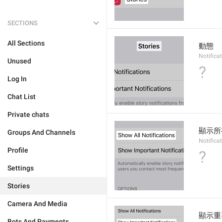
SECTIONS
All Sections
動態
Notificat
Unused
?
Log In
Chat List
Private chats
顯示所
Groups And Channels
Notifica
Profile
?
Settings
Stories
Camera And Media
顯示重
Bots And Payments