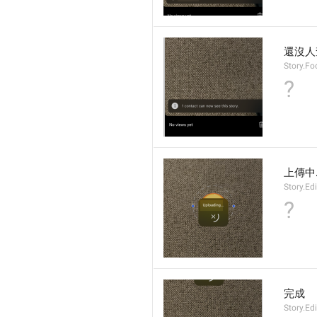
還沒人
Story.Fo
?
上傳中
Story.Ed
?
完成
Story.Ed