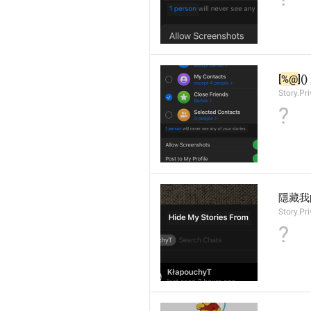
[
%@
]
Story.Pr
?
隱藏我
Story.Pr
?