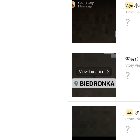
%@
 
Time.Ho
?
查看位
Story.Vi
?
|
%d
| 
Story.Fo
?