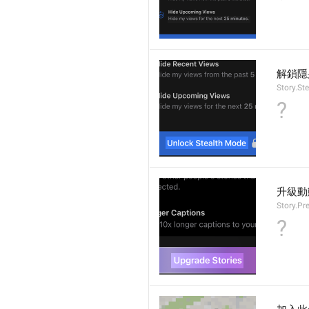
解鎖隱
Story.St
?
升級動
Story.P
?