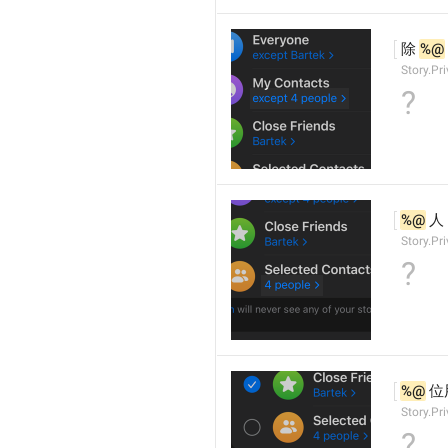
除 
%@
Story.Pr
?
%@
 人
Story.Pr
?
%@
 
Story.Pr
?