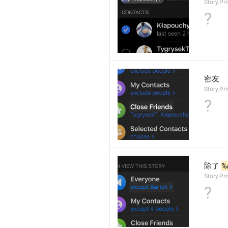
Story.Pr
?
密友
Story.Pr
?
除了 
%
Story.P
?