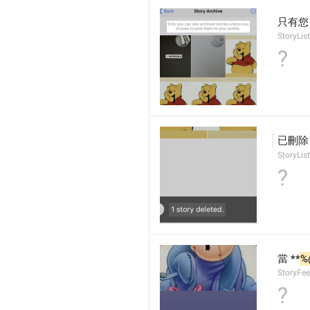
只有您
StoryLis
?
已刪除
StoryLis
?
當 **
%
StoryFee
?