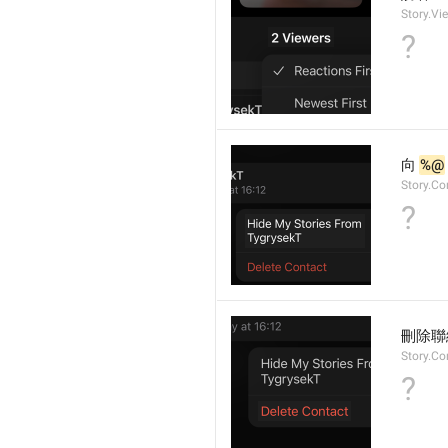
Story.Vi
?
向 
%@
Story.Co
?
刪除聯
Story.Co
?