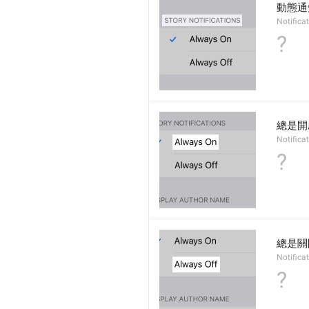
動態通
Notifica
?
總是開
Notific
?
總是關
Notifica
?