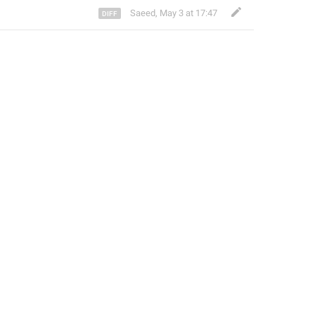
Saeed
,
May 3 at 17:47