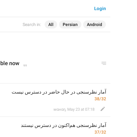
Login
Search in:
All
Persian
Android
lable now
آمار نظرسنجی در حال حاضر در دسترس نیست
38/32
мαнαη
,
May 23 at 07:18
آمار نظرسنجی 
هم‌اکنون 
در 
دسترس نیست
ند
37/32