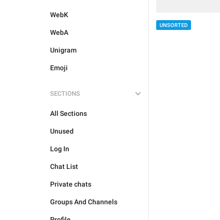
WebK
UNSORTED
WebA
Unigram
Emoji
SECTIONS
All Sections
Unused
Log In
Chat List
Private chats
Groups And Channels
Profile