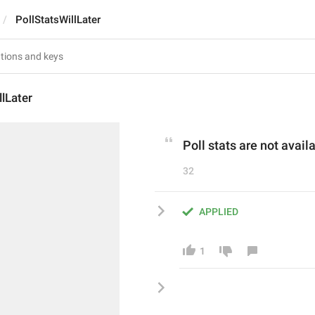
PollStatsWillLater
llLater
Poll stats are not avai
32
APPLIED
1