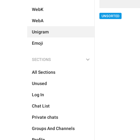
WebK
UNSORTED
WebA
Unigram
Emoji
SECTIONS
All Sections
Unused
Log In
Chat List
Private chats
Groups And Channels
Profile