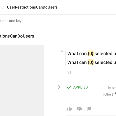
UserRestrictionsCanDoUsers
ctionsCanDoUsers
What can 
{0}
 selected 
What can 
{0}
 selected 
31
APPLIED