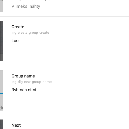
Viimeksi nähty
Create
lng_create_group_create
Luo
Group name
lng_dlg_new_group_name
Ryhmän nimi
Next