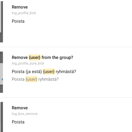
Remove
lng_profile_kick
Poista
Remove 
{user}
 from the group?
lng_profile_sure_kick
Poista (ja estä) 
{user}
 ryhmästä?
Poista 
{user}
 ryhmästä?
Remove
lng_box_remove
Poista