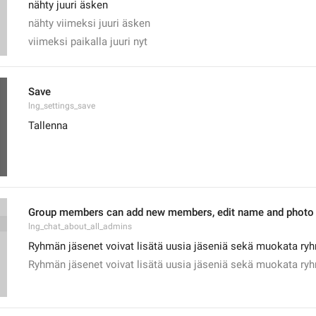
nähty juuri äsken
nähty viimeksi juuri äsken
viimeksi paikalla juuri nyt
Save
lng_settings_save
Tallenna
Group members can add new members, edit name and photo o
lng_chat_about_all_admins
Ryhmän jäsenet voivat lisätä uusia jäseniä sekä muokata ry
Ryhmän jäsenet voivat lisätä uusia jäseniä sekä muokata r