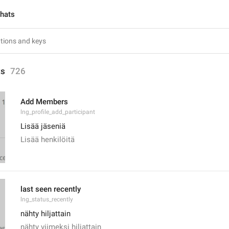
chats
ts
726
Add Members
lng_profile_add_participant
Lisää jäseniä
Lisää henkilöitä
last seen recently
lng_status_recently
nähty hiljattain
nähty viimeksi hiljattain