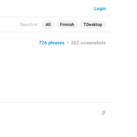
Login
Search in:
All
Finnish
TDesktop
726 phrases
•
362 screenshots