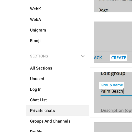
WebK
WebA
Unigram
Emoji
SECTIONS
All Sections
Unused
Log In
Chat List
Private chats
Groups And Channels
Profile