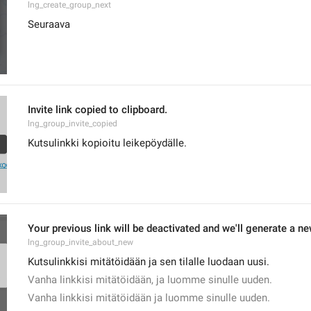
lng_create_group_next
Seuraava
Invite link copied to clipboard.
lng_group_invite_copied
Kutsulinkki kopioitu leikepöydälle.
Your previous link will be deactivated and we'll generate a new
lng_group_invite_about_new
Kutsulinkkisi mitätöidään ja sen tilalle luodaan uusi.
Vanha linkkisi mitätöidään, ja luomme sinulle uuden.
Vanha linkkisi mitätöidään ja luomme sinulle uuden.