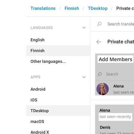
Translations
Finnish
TDesktop
Private 
LANGUAGES
English
Private cha
Finnish
Other languages...
APPS
Android
iOS
TDesktop
macOS
Android X