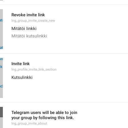
Revoke invite link
lng_group_invite_create_new
Mitätöi linkki
Mitätöi kutsulinkki
Invite link
lng_profile_invite_link_section
Kutsulinkki
Telegram users will be able to join
your group by following this link.
lng_group_invite_about