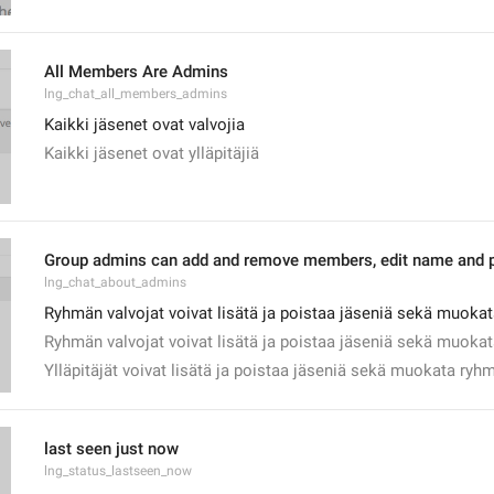
All Members Are Admins
lng_chat_all_members_admins
Kaikki jäsenet ovat valvojia
Kaikki jäsenet ovat ylläpitäjiä
Group admins can add and remove members, edit name and p
lng_chat_about_admins
Ryhmän valvojat voivat lisätä ja poistaa jäseniä sekä muoka
Ryhmän valvojat voivat lisätä ja poistaa jäseniä sekä muok
Ylläpitäjät voivat lisätä ja poistaa jäseniä sekä muokata ry
last seen just now
lng_status_lastseen_now