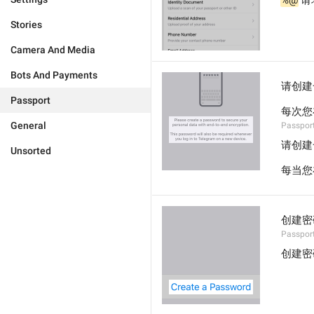
%@
 
Stories
Camera And Media
Bots And Payments
请创建
Passport
每次您
General
Passpor
请创建
Unsorted
每当您
创建密
Passpor
创建密