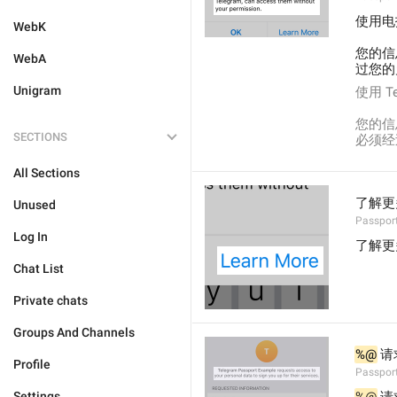
使用电
WebK
您的信
WebA
过您的
Unigram
使用 
您的信
SECTIONS
必须经
All Sections
了解更
Unused
Passpor
Log In
了解更
Chat List
Private chats
Groups And Channels
%@
 
Profile
Passpor
Settings