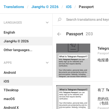
Translations
JiangHu © 2026
iOS
Passport
LANGUAGES
English
Passport
203
JiangHu © 2026
Tele
Other languages...
Passport
电报通
APPS
Android
iOS
有了 
TDesktop
您的信
macOS
（包括
Android X
Passport