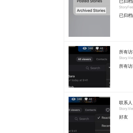
已归档
StoryFee
已归档
所有访
Story.Vie
所有访
联系人
Story.Vi
好友