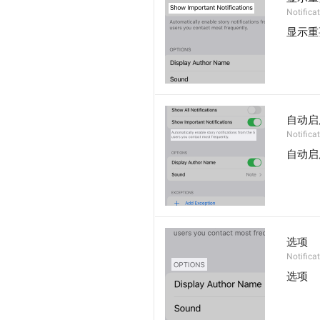
Notifica
显示重
自动启
Notifica
自动启
选项
Notifica
选项