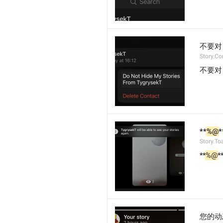
不要对
Story.Co
不要对
**
%@
Story.To
**
%@
您的动