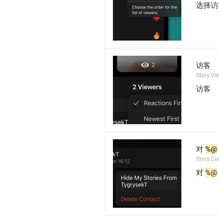
选择访
访客
Story.Vi
访客
对 
%@
Story.Co
对 
%@