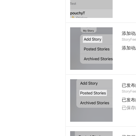
添加动
StoryFe
添加动
已发布
StoryFee
已发布
已保存