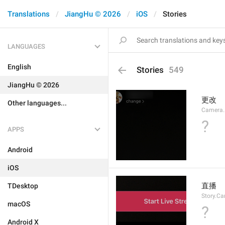
Translations
JiangHu © 2026
iOS
Stories
LANGUAGES
English
Stories
549
JiangHu © 2026
更改
Other languages...
Camera.
?
APPS
Android
iOS
直播
TDesktop
Story.Ca
macOS
?
Android X