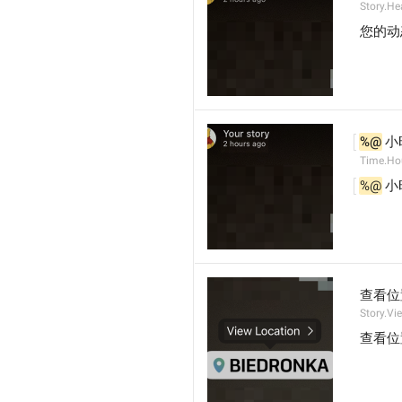
Story.He
您的动
%@
 
Time.Ho
%@
 
查看位
Story.Vi
查看位