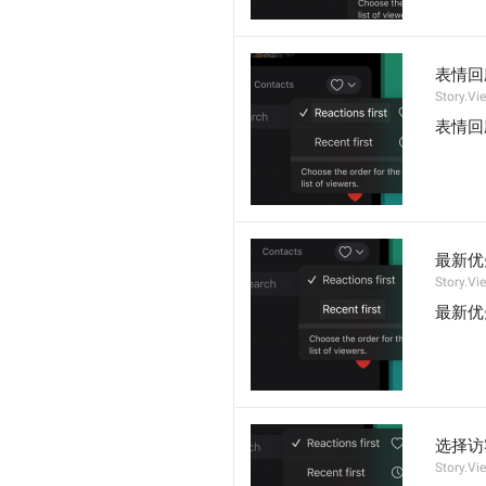
表情回
Story.Vi
表情回
最新优
Story.Vi
最新优
选择访
Story.Vi