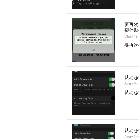
要再次助
额外助
Channel
要再次提
从动态
Story.Pr
从动态
从动态
Story.Pr