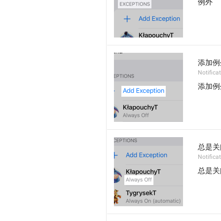
例外
添加例
Notifica
添加例
总是关
Notifica
总是关