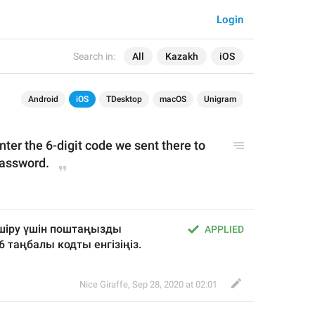
Login
Search in:
All
Kazakh
iOS
Android
iOS
TDesktop
macOS
Unigram
nter the 6-digit code we
 sent there to 
password.
өшіру үшін поштаңызды 
APPLIED
 6 таңбалы кодты енгізіңіз.
Nice Giraffe
,
Sep 28, 2020 at 02:01