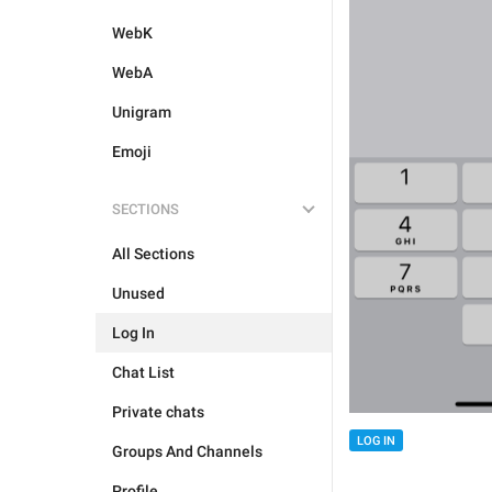
WebK
WebA
Unigram
Emoji
SECTIONS
All Sections
Unused
Log In
Chat List
Private chats
LOG IN
Groups And Channels
Profile