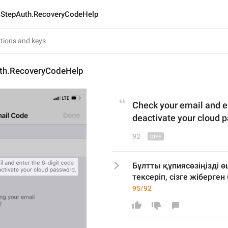
StepAuth.RecoveryCodeHelp
th.RecoveryCodeHelp
C
heck your email and e
deactivate your cloud 
92
Бұлтты құпиясөзіңізді 
тексеріп, сізге жіберген
95/92