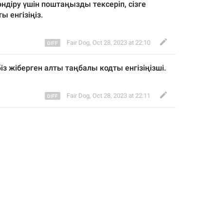
өнд
іру үшін поштаңызды тексеріп, сізге 
ы енгізіңіз.
Fair Dog
,
Oct 28, 2023 at 22:10
із
 жіберген 
алты
 таңбалы кодты енгізіңіз
ші
.
Fair Dog
,
Oct 28, 2023 at 22:11