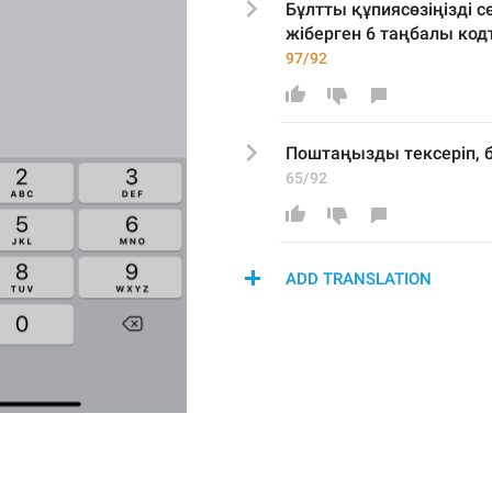
Бұлтты құпиясөзіңізді 
с
жіберген 6 таңбалы кодт
97/92
П
оштаңызды тексеріп, 
б
65/92
ADD TRANSLATION