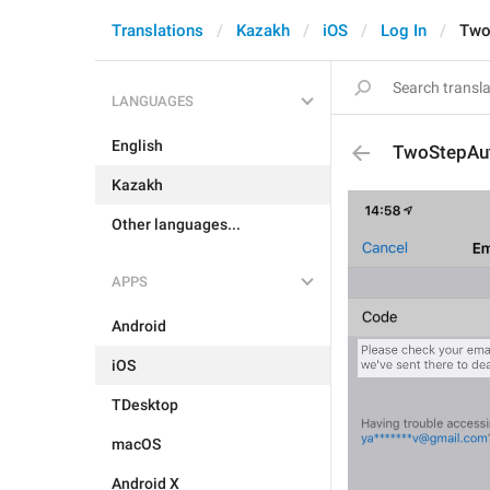
Translations
Kazakh
iOS
Log In
Two
LANGUAGES
English
TwoStepAu
Kazakh
Other languages...
APPS
Android
iOS
TDesktop
macOS
Android X