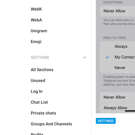
WebK
WebA
Unigram
Emoji
SECTIONS
All Sections
Unused
Log In
Chat List
Private chats
SETTINGS
Groups And Channels
Profile