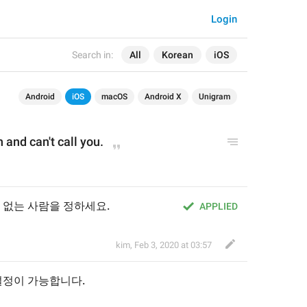
Login
Search in:
All
Korean
iOS
Android
iOS
macOS
Android X
Unigram
n 
and can't
 call you
.
 없는 사람을 정하세요.
APPLIED
kim
,
Feb 3, 2020 at 03:57
설정이 가능합니다
.