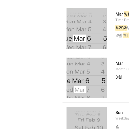
Mar 
%
Time.Pr
%2$@
3월 
%1
Mar
Month.S
3월
Sun
Weekday
일