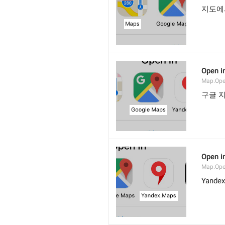
지도에
Open i
Map.Ope
구글 
Open i
Map.Op
Yand