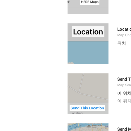
Locati
Map.Cho
위치
Send T
Map.Sen
이 위
이 위
Send M