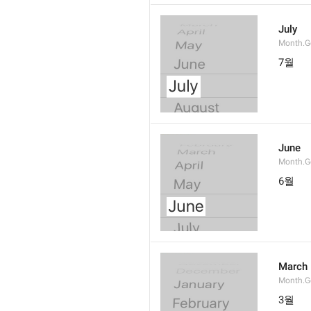
July
Month.G
7월
June
Month.G
6월
March
Month.G
3월