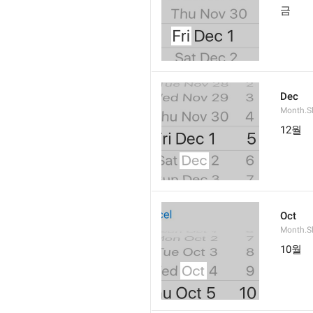
금
Dec
Month.S
12월
Oct
Month.S
10월