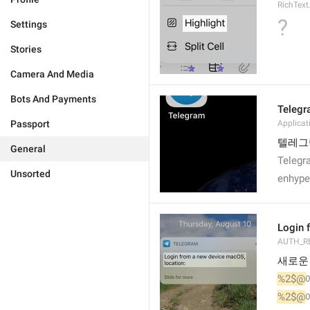
RichText
?
Settings
Stories
Camera And Media
Bots And Payments
Teleg
Passport
Applica
텔레그
General
Telegr
Unsorted
enhyp
Login 
AUTH_R
새로운
%2$@
%2$@