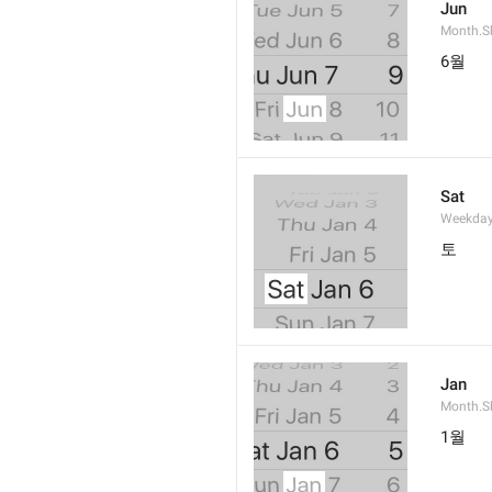
Jun
Month.S
6월
Sat
Weekday
토
Jan
Month.S
1월