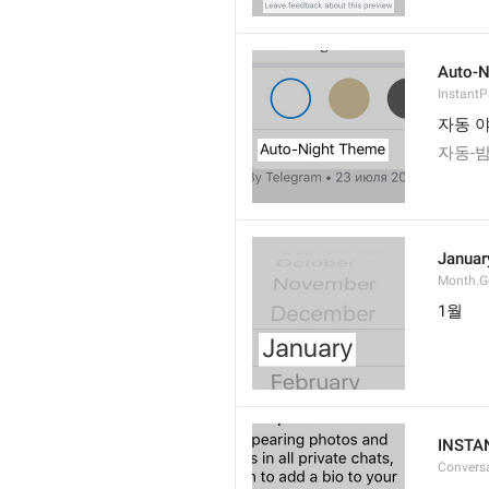
Auto-N
Instant
자동 
자동-
Januar
Month.G
1월
INSTA
Convers