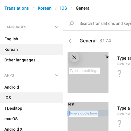
Translations
Korean
iOS
General
LANGUAGES
English
General
3174
Korean
Type s
Other languages...
RichText
?
APPS
Android
iOS
Type a
TDesktop
RichText
macOS
?
Android X