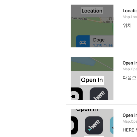
Locati
Map.Loca
위치
Open I
Map.Ope
다음으
Open i
Map.Ope
HERE