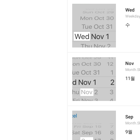
Wed
Weekday
수
Nov
Month.S
11월
Sep
Month.S
9월