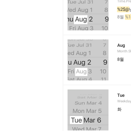
Time.Pr
%2$@
8월 
%1
Aug
Month.S
8월
Tue
Weekday
화