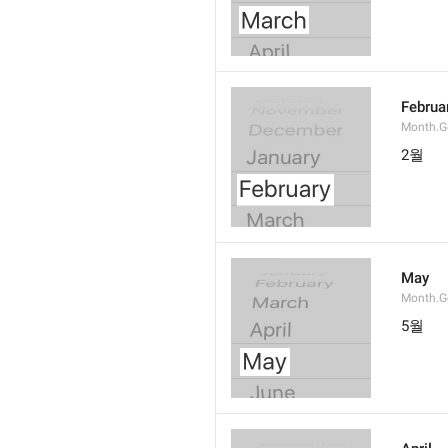
Februa
Month.G
2월
May
Month.
5월