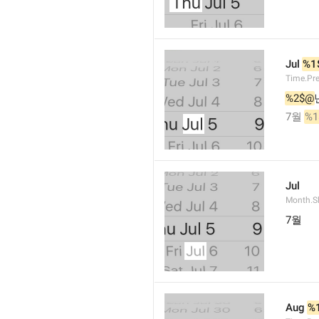
Jul 
%1
Time.Pr
%2$@
7월 
%1
Jul
Month.S
7월
Aug 
%