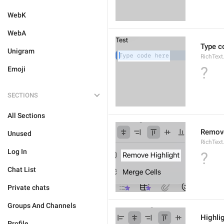
WebK
WebA
Type c
Unigram
RichText
?
Emoji
SECTIONS
All Sections
Remove
Unused
RichText
Log In
?
Chat List
Private chats
Groups And Channels
Highli
Profile