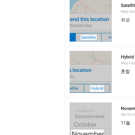
Satelli
Map.Sate
위성
Hybrid
Map.Hyb
혼합
Novem
Month.
11월