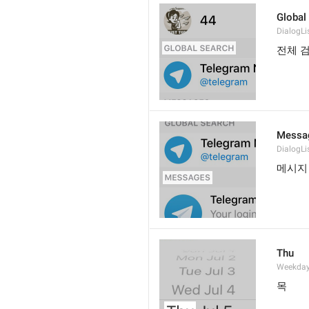
Global
DialogLi
전체 
Messa
DialogLi
메시지
Thu
Weekday
목