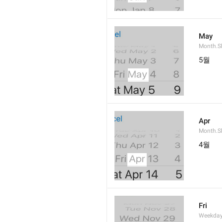
May
Month.S
5월
Apr
Month.Sh
4월
Fri
Weekday