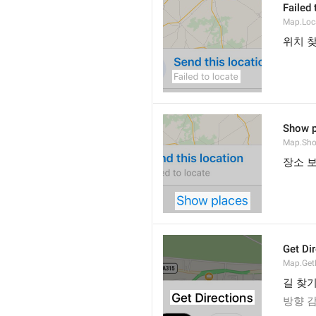
Failed 
Map.Loc
위치 
Show p
Map.Sho
장소 
Get Di
Map.GetD
길 찾
방향 