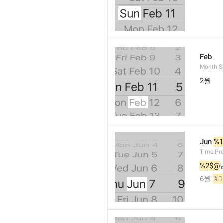
Feb
Month.S
2월
Jun 
%
Time.Pr
%2$@
6월 
%1