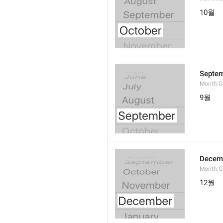
10월
Septe
Month.G
9월
Decem
Month.G
12월