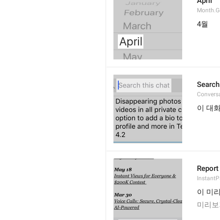
April
Month.G
4월
Search
Conversa
이 대
Report 
Instant
이 미
미리보