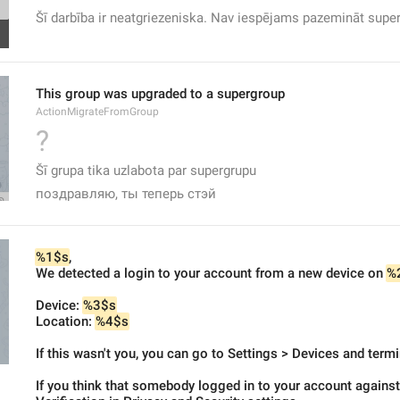
Šī darbība ir neatgriezeniska. Nav iespējams pazemināt super
This group was upgraded to a supergroup
ActionMigrateFromGroup
?
Šī grupa tika uzlabota par supergrupu
поздравляю, ты теперь стэй
%1$s
,
We detected a login to your account from a new device on 
%
Device: 
%3$s
Location: 
%4$s
If this wasn't you, you can go to Settings > Devices and term
If you think that somebody logged in to your account against