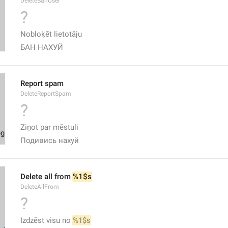
DeleteBanUser
?
Nobloķēt lietotāju
БАН НАХУЙ
Report spam
DeleteReportSpam
?
Ziņot par mēstuli
Подивись нахуй
Delete all from 
%1$s
DeleteAllFrom
?
Izdzēst visu no 
%1$s