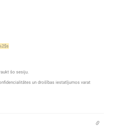
%2$s
raukt šo sesiju.
onfidencialitātes un drošības iestatījumos varat 