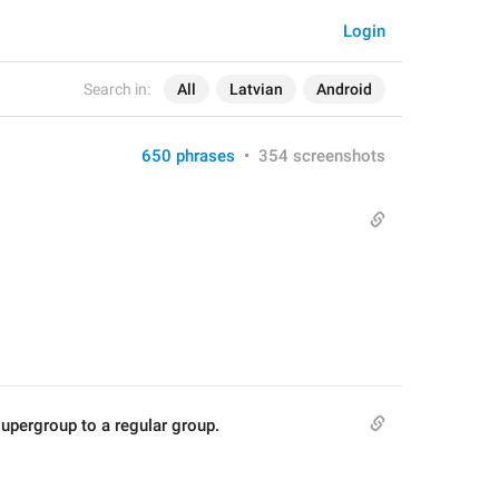
Login
Search in:
All
Latvian
Android
650 phrases
•
354 screenshots
 supergroup to a regular group.