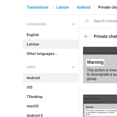
Translations
Latvian
Android
Private ch
LANGUAGES
English
Private cha
Latvian
Other languages...
APPS
Android
iOS
TDesktop
macOS
Android X