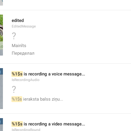
edited
EditedMessage
?
Mainīts
Переделал
%1$s
 is recording a voice message...
IsRecordingAudio
?
%1$s
 ieraksta balss ziņu...
%1$s
 is recording a video message...
IsRecordingRound