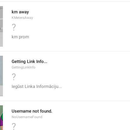
km away
KMetersAway
?
km prom
Getting Link Info...
GettingLinkInfo
?
Iegūst Linka Informāciju...
Username not found.
NoUsernameFound
?