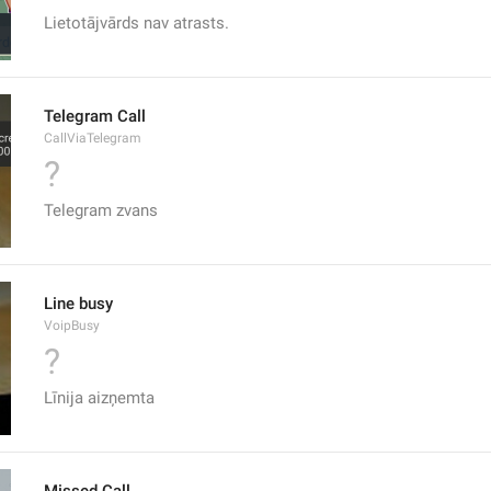
Lietotājvārds nav atrasts.
Telegram Call
CallViaTelegram
?
Telegram zvans
Line busy
VoipBusy
?
Līnija aizņemta