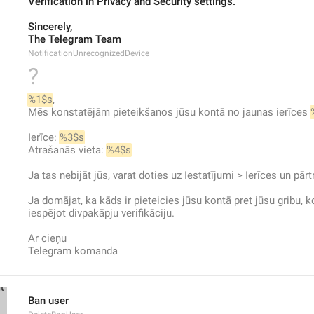
Verification in Privacy and Security settings.
Sincerely,
The Telegram Team
NotificationUnrecognizedDevice
?
%1$s
,
Mēs konstatējām pieteikšanos jūsu kontā no jaunas ierīces 
Ierīce: 
%3$s
Atrašanās vieta: 
%4$s
Ja tas nebijāt jūs, varat doties uz Iestatījumi > Ierīces un pārt
Ja domājat, ka kāds ir pieteicies jūsu kontā pret jūsu gribu, k
iespējot divpakāpju verifikāciju.
Ar cieņu
Telegram komanda
Ban user