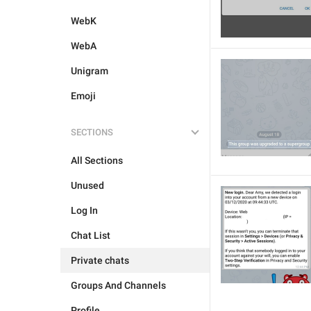
WebK
WebA
Unigram
Emoji
SECTIONS
All Sections
Unused
Log In
Chat List
Private chats
Groups And Channels
Profile