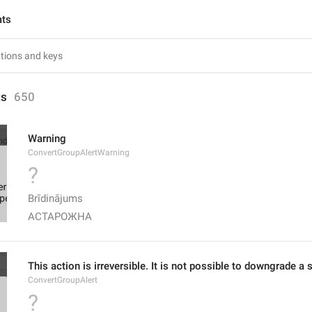
ats
ts
650
Warning
ConvertGroupAlertWarning
?
Brīdinājums
АСТАРОЖНА
This action is irreversible. It is not possible to downgrade a
ConvertGroupAlert
?