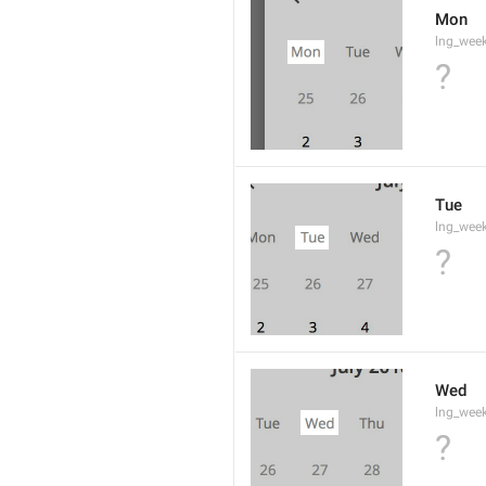
Mon
lng_wee
?
Tue
lng_wee
?
Wed
lng_wee
?