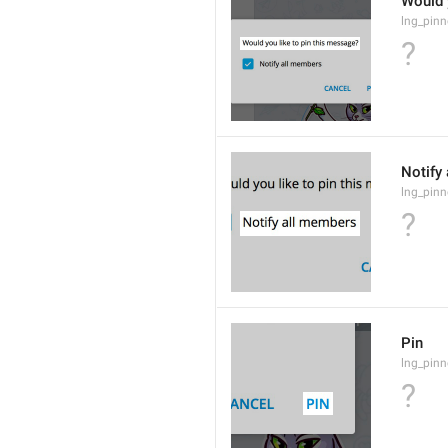
Would 
lng_pinn
?
Notify
lng_pinn
?
Pin
lng_pinn
?