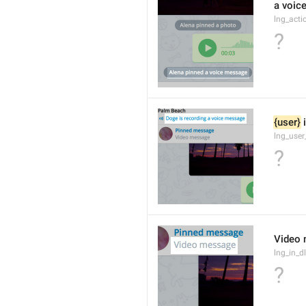
a voic
lng_acti
?
{user}
 
lng_user
?
Video
lng_in_
?