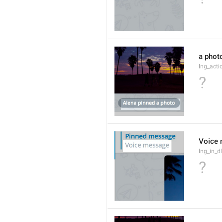
a phot
lng_act
?
Voice
lng_in_d
?