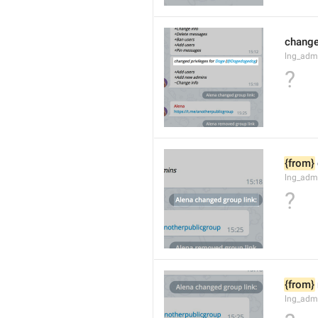
changed
lng_adm
?
{from}
lng_adm
?
{from}
lng_adm