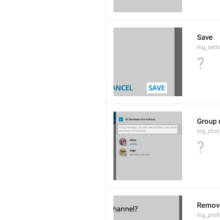
Save
lng_sett
?
Group 
lng_cha
?
Remov
lng_profi