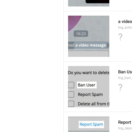
a vide
lng_act
?
Ban Us
lng_ban
?
Report
lng_rep