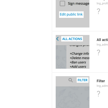
lng_profi
?
All act
lng_admi
?
Filter
lng_admi
?