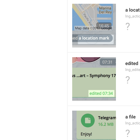
a loca
lng_acti
?
edited
lng_edit
?
a file
lng_acti
?