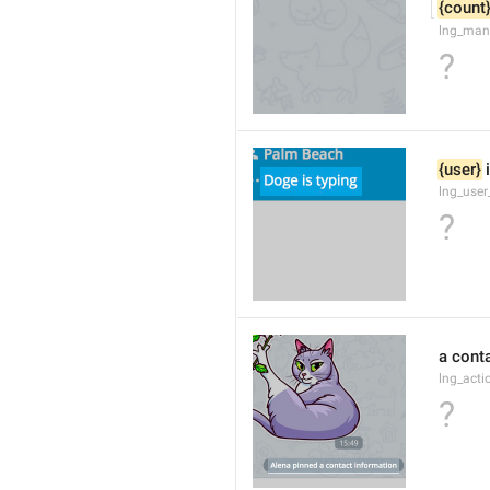
{count
lng_man
?
{user}
 
lng_user
?
a cont
lng_act
?