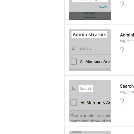
?
Admini
lng_cha
?
Search
lng_parti
?