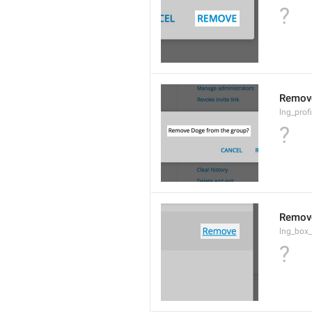
?
Remov
lng_prof
?
Remov
lng_box
?