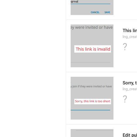
This li
lng_crea
?
Sorry, 
lng_crea
?
Edit pu