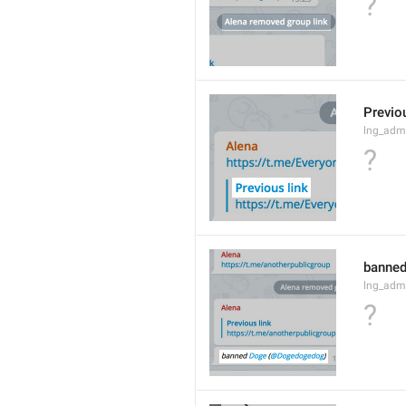
?
Previou
lng_admi
?
banned
lng_adm
?