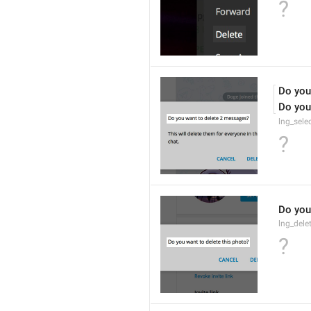
?
Do you
Do you
lng_sele
?
Do you
lng_dele
?