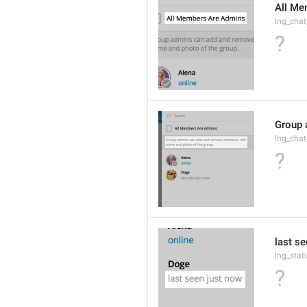
All Me
lng_cha
?
Group 
lng_cha
?
last s
lng_stat
?