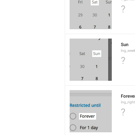
?
Sun
lng_wee
?
Foreve
lng_righ
?