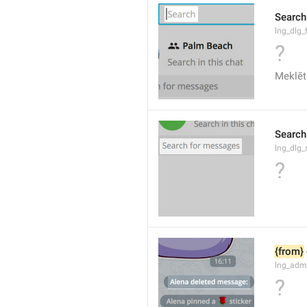
Search
lng_dlg_f
?
Meklēt
Search
lng_dlg
?
{from}
lng_adm
?