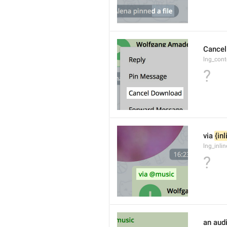
Cancel
lng_con
?
via 
{in
lng_inli
?
an audi