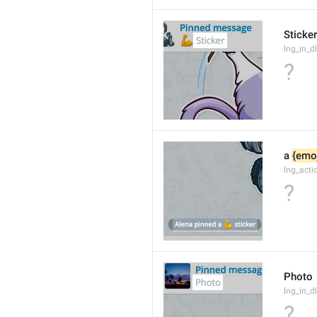
Sticker
lng_in_dl
?
a 
{emoj
lng_acti
?
Photo
lng_in_d
?