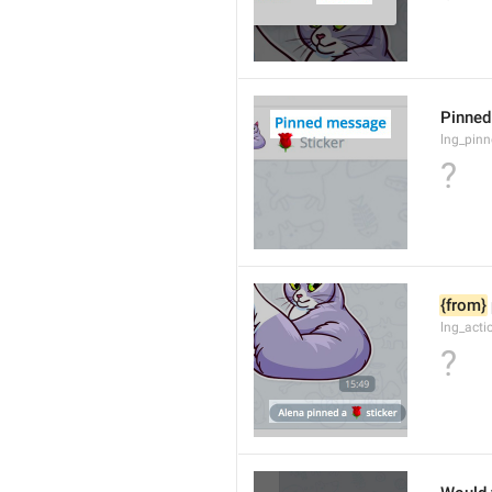
Pinne
lng_pin
?
{from}
lng_act
?