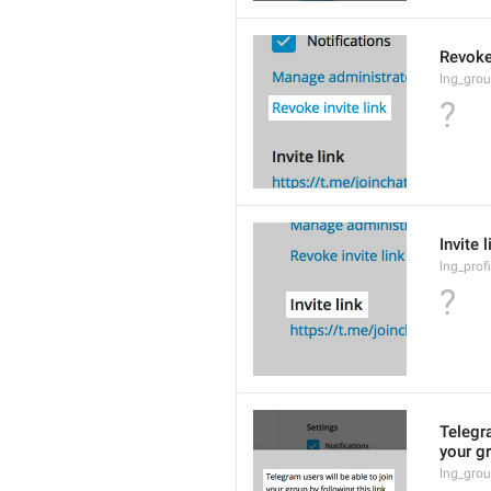
Revoke 
lng_grou
?
Invite l
lng_profi
?
Telegra
your gr
lng_grou