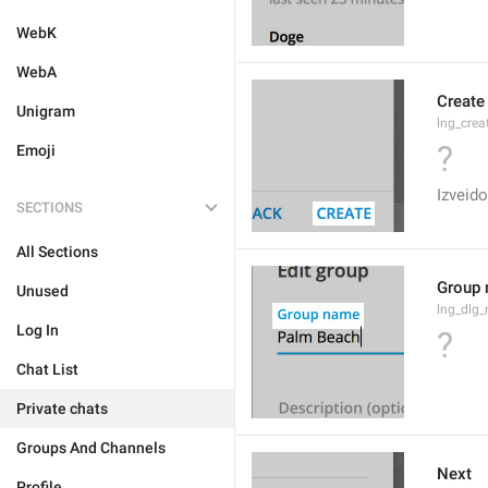
WebK
WebA
Create
Unigram
lng_crea
?
Emoji
Izveido
SECTIONS
All Sections
Group
Unused
lng_dlg
Log In
?
Chat List
Private chats
Groups And Channels
Next
Profile