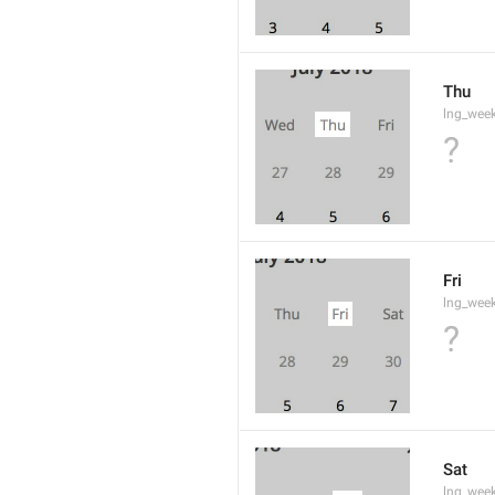
Thu
lng_wee
?
Fri
lng_wee
?
Sat
lng_wee