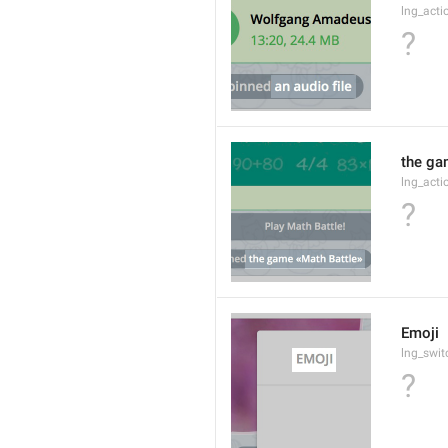
lng_act
?
the ga
lng_act
?
Emoji
lng_swit
?