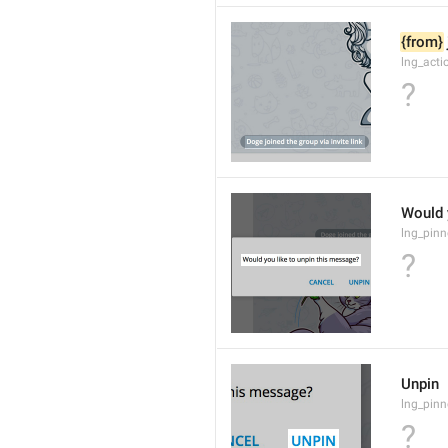
{from}
lng_acti
?
Would 
lng_pinn
?
Unpin
lng_pin
?