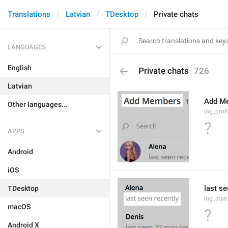
Translations
Latvian
TDesktop
Private chats
LANGUAGES
English
Private chats
726
Latvian
Add M
Other languages...
lng_prof
?
APPS
Android
iOS
last se
TDesktop
lng_stat
macOS
?
Android X