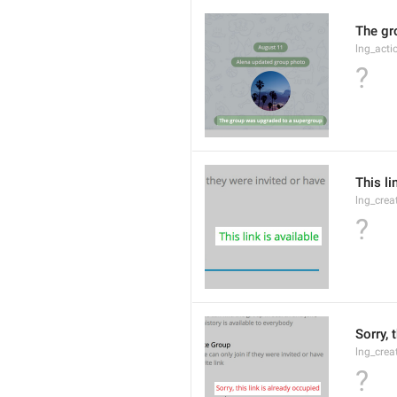
The gr
lng_acti
?
This li
lng_crea
?
Sorry, 
lng_crea
?