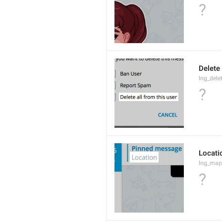
?
Delete 
lng_dele
?
Locati
lng_map
?