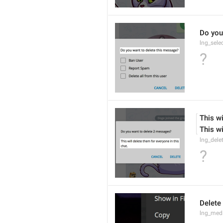
Do you
lng_sele
?
This wi
This wi
lng_dele
?
Delete
lng_medi