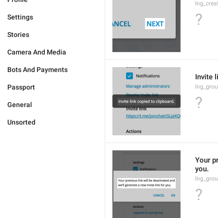
lng_crea
?
Settings
Stories
Camera And Media
Bots And Payments
Invite 
Passport
lng_grou
?
General
Unsorted
Your pr
you.
lng_grou
?