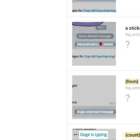
a stick
lng_acti
?
{from}
lng_adm
?
{count