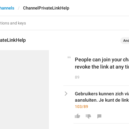
hannels
ChannelPrivateLinkHelp
vateLinkHelp
And
People can join your cha
revoke the link at any t
89
Gebruikers kunnen zich via 
aansluiten. Je kunt de lin
103/89