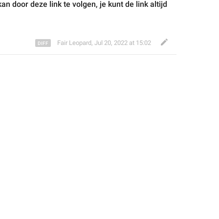
kan door
 deze link 
te volgen,
 je 
kunt de link 
altijd
Fair Leopard
,
Jul 20, 2022 at 15:02