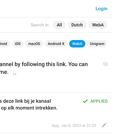
Login
Search in:
All
Dutch
WebA
roid
iOS
macOS
Android X
WebA
Unigram
nnel by following this link. You can 
ime.
deze link bij je kanaal 
APPLIED
k op elk moment intrekken.
Ajay
,
Jan 8, 2023 at 22:25