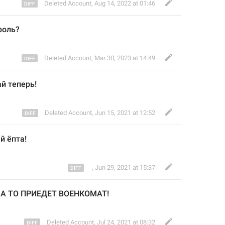
Deleted Account
,
Aug 14, 2022 at 01:46
роль?
Deleted Account
,
Mar 30, 2023 at 14:49
й теперь!
Deleted Account
,
Jun 15, 2021 at 12:52
й ёпта!
ㅤ ㅤ
,
Jun 29, 2021 at 15:37
А ТО ПРИЕДЕТ ВОЕНКОМАТ!
Deleted Account
,
Jul 24, 2021 at 08:32