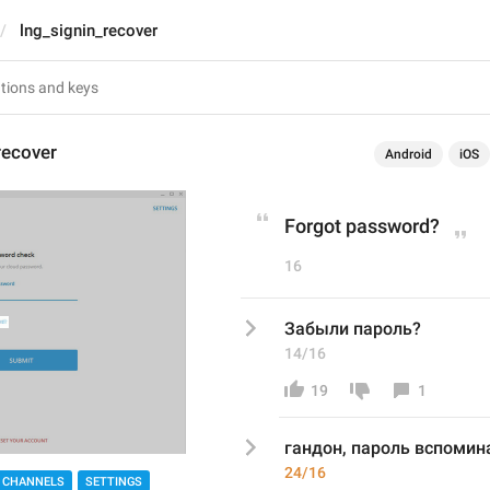
lng_signin_recover
recover
Android
iOS
Forgot password?
16
Забыли пароль?
14/16
19
1
гандон,
 пароль
 вспомин
24/16
 CHANNELS
SETTINGS