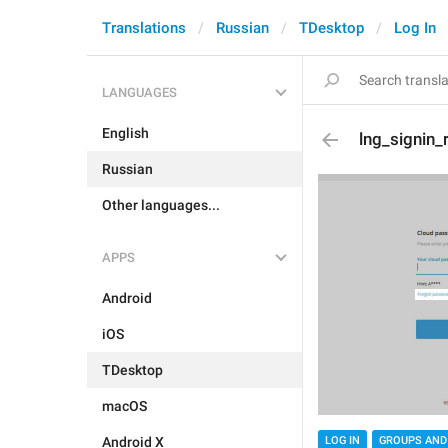
Translations
Russian
TDesktop
Log In
LANGUAGES
English
lng_signin_
Russian
Other languages...
APPS
Android
iOS
TDesktop
macOS
Android X
LOG IN
GROUPS AND