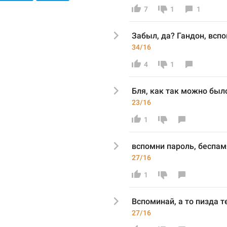
7
1
1
Забыл
, да? Гандон, всп
34/16
4
1
Бля, как так можно был
23/16
1
вспомн
и пароль
, беспа
27/16
1
Вспоминай, а то пизда т
27/16