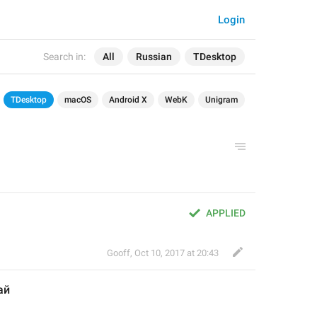
Login
Search in:
All
Russian
TDesktop
TDesktop
macOS
Android X
WebK
Unigram
APPLIED
Gooff
,
Oct 10, 2017 at 20:43
ай