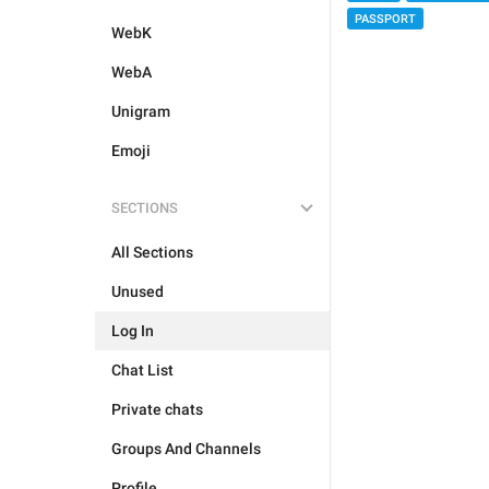
PASSPORT
WebK
WebA
Unigram
Emoji
SECTIONS
All Sections
Unused
Log In
Chat List
Private chats
Groups And Channels
Profile