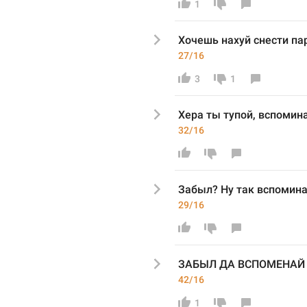
1
Хочешь нахуй снест
и па
27/16
3
1
Хера ты тупой, вспомина
32/16
Забыл
? Ну так вспомина
29/16
З
АБЫЛ ДА ВСПОМЕНАЙ 
42/16
1