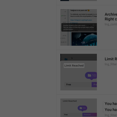
Archiv
Right c
lng_cont
Limit 
lng_filter
You hav
You hav
lng_filte