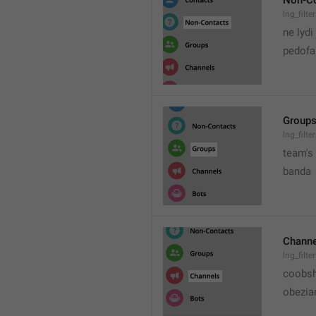
Non-Co
lng_filt
ne lydi
pedofai
Group
lng_filt
team's
banda
Channe
lng_filt
coobs
obezia