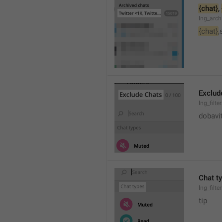
{chat}
, 
lng_arc
{chat}
,
Exclud
lng_filte
dobavi
Chat t
lng_filte
tip