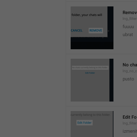
Remov
lng_filt
fuuuu
ubrat
No chat
lng_no_c
pusto
Edit Fo
lng_filte
izmeni