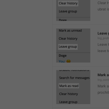
Clear 
ubrat i
Leave 
lng_prof
Leave 
leave t
Mark a
lng_con
Mark a
prochit