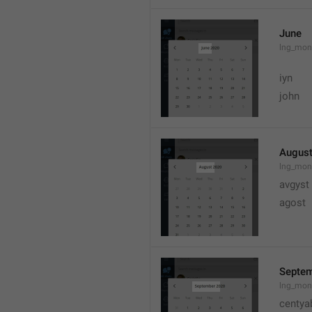
June
lng_mon
iyn
john
Augus
lng_mon
avgyst
agost
Septe
lng_mon
centya