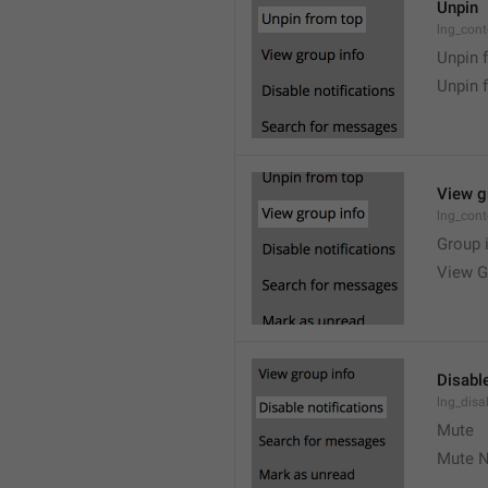
Unpin
lng_cont
Unpin 
Unpin 
View g
lng_cont
Group 
View G
Disable
lng_disa
Mute
Mute N