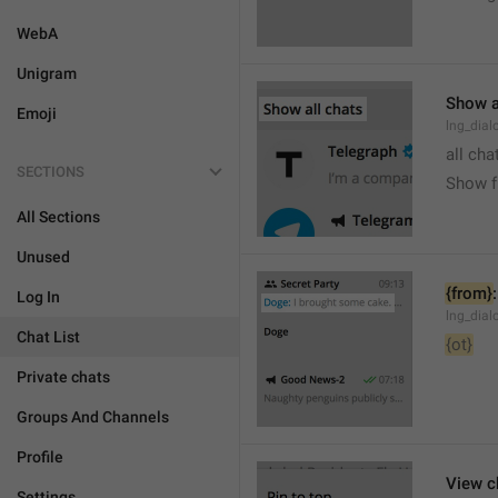
WebA
Unigram
Show a
Emoji
lng_dial
all cha
SECTIONS
Show fu
All Sections
Unused
{from}
:
Log In
lng_dial
Chat List
{ot}
Private chats
Groups And Channels
Profile
View c
Settings