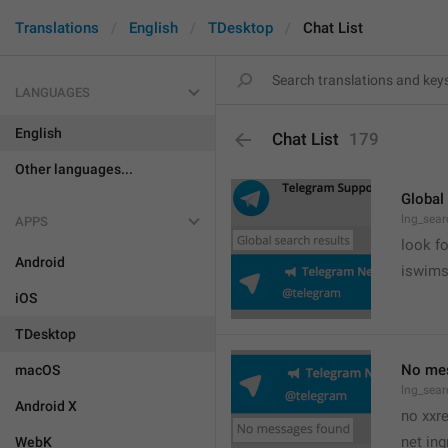
Translations
English
TDesktop
Chat List
LANGUAGES
English
Chat List
179
Other languages...
Global
lng_sear
APPS
look fo
Android
iswim
iOS
TDesktop
No me
macOS
lng_sear
Android X
no xxr
net ing
WebK