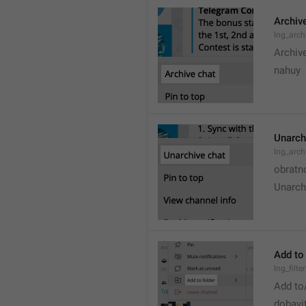
Archiv
lng_arch
Archiv
nahuy
Unarch
lng_arc
obratn
Unarch
Add to 
lng_filt
Add to
dobavi