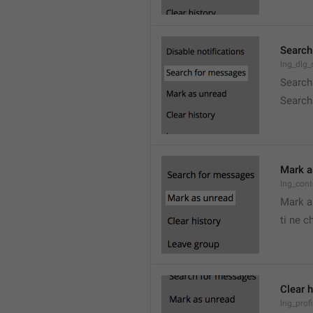
Search
lng_dlg
Search
Search
Mark a
lng_con
Mark a
ti ne c
Clear h
lng_profi