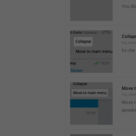
You did
Collap
lng_cont
hz che
Move t
lng_cont
Move t
peredv