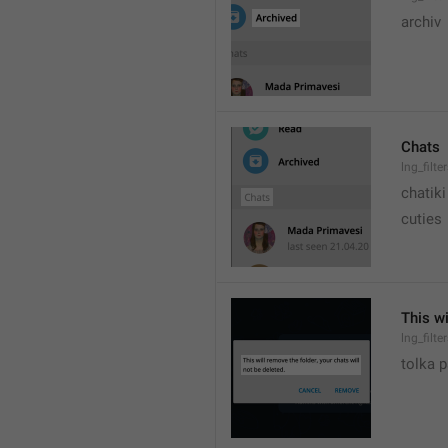
archiv
Chats
lng_filte
chatiki
cuties
This wi
lng_filt
tolka 