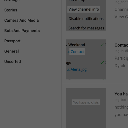
lng_cont
Channe
Stories
View C
Camera And Media
Bots And Payments
Passport
Contac
General
lng_in_d
Partici
Unsorted
Dyrak
You ha
lng_bot_
nothing
you hav