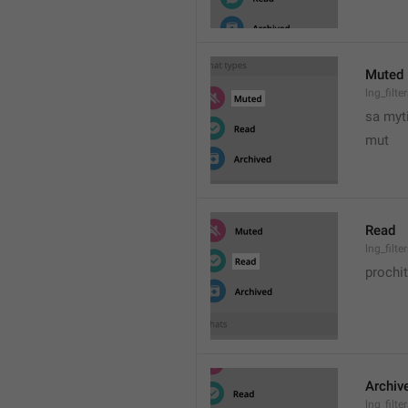
Muted
lng_filt
sa myt
mut
Read
lng_filt
prochi
Archiv
lng_filt