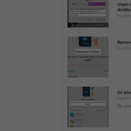
Unpin 
double 
lng_filte
Remove
lng_filt
Do you 
lng_filt
Do you 