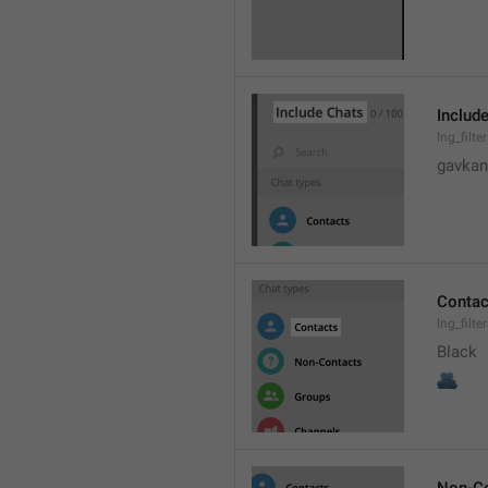
Includ
lng_filte
gavkan
Contac
lng_filt
Black
🫂