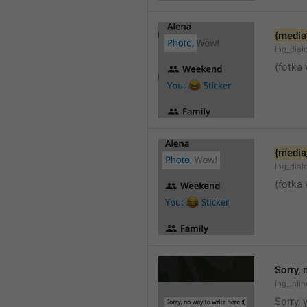
{media
lng_dia
{fotka 
{media
lng_dial
{fotka 
Sorry, 
lng_inli
Sorry, 