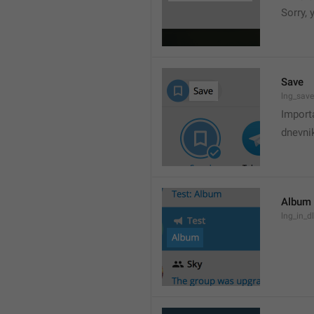
Sorry,
Save
lng_save
Import
dnevni
Album
lng_in_d