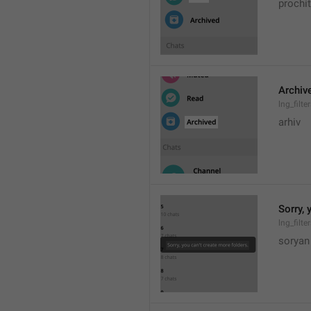
prochi
Archiv
lng_filt
arhiv
Sorry, 
lng_filte
soryan