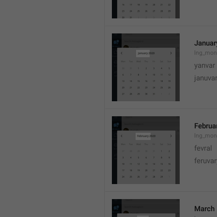
Januar
lng_mon
yanvar
januva
Februa
lng_mon
fevral
feruvar
March