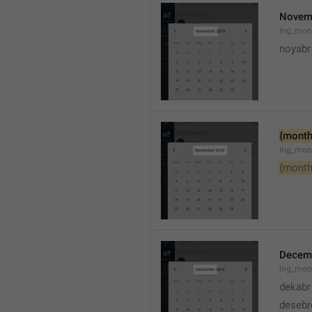
Novem
lng_mon
noyabr
{month
lng_mon
{month
Decem
lng_mon
dekabr
desebr