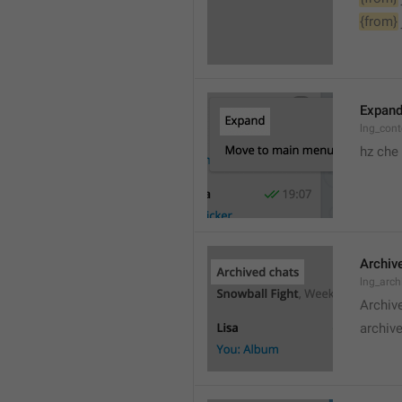
{from}
Expan
lng_cont
hz che
Archiv
lng_arc
Archiv
archive