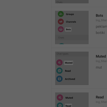
Bots
lng_filte
peklam
botiki
Muted
lng_filt
mut
Read
lng_filt