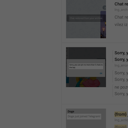
Chat r
lng_arc
Chat r
vilez i
Sorry, 
Sorry, 
lng_err
Sorry, 
Sorry, 
ne poz
Sorry, 
{from}
lng_acti
{from}