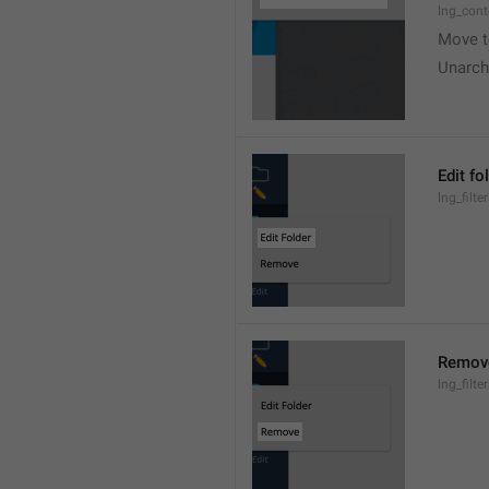
lng_cont
Move t
Unarch
Edit fo
lng_filte
Remov
lng_filt