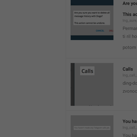
Are yo
This a
lng_sure
Perman
ti ril 
potom 
Calls
lng_call_
ding-d
zvonoc
You ha
lng_call
You hav