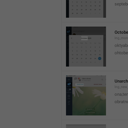
septeb
Octobe
lng_mon
oktyab
ohtobe
Unarch
lng_new
ona,te
obratno