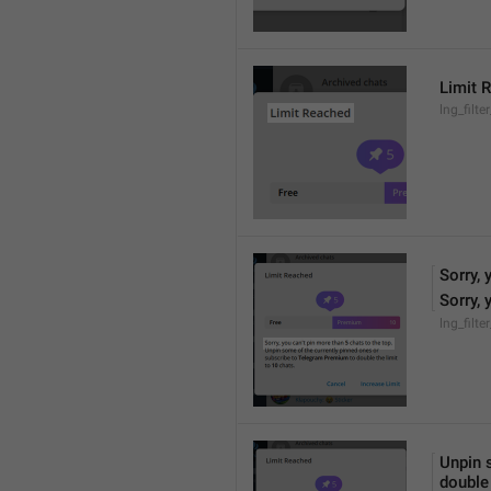
Limit 
lng_filter
Sorry, 
Sorry, 
lng_filte
Unpin 
double 