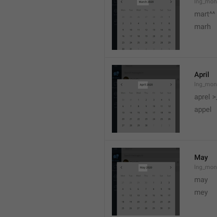
lng_mon
mart^^
marh
April
lng_mon
aprel >
appel
May
lng_mon
may
mey