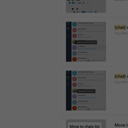
{chat}
 
lng_filt
{chat}
 
lng_filt
Move to