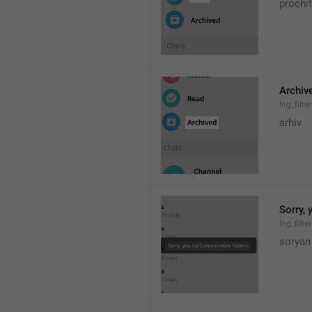
prochi
Archiv
lng_filt
arhiv
Sorry, 
lng_filte
soryan