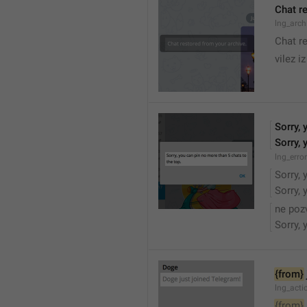
Chat r
lng_arc
Chat r
vilez i
Sorry, 
Sorry, 
lng_err
Sorry, 
Sorry, 
ne poz
Sorry, 
{from}
lng_acti
{from}