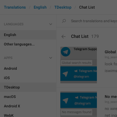
Translations
English
TDesktop
Chat List
LANGUAGES
English
Chat List
179
Other languages...
Global
lng_sear
APPS
look fo
Android
iswim
iOS
TDesktop
No me
macOS
lng_sear
Android X
no xxr
net ing
WebK