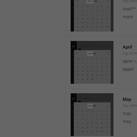
lng_mon
mart^^
marh
April
lng_mon
aprel >
appel
May
lng_mon
may
mey