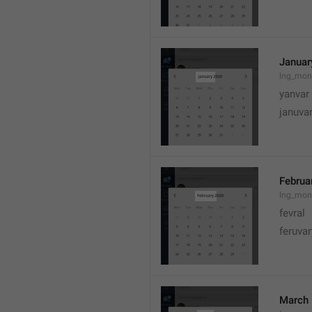
Januar
lng_mon
yanvar
januva
Februa
lng_mon
fevral
feruvar
March