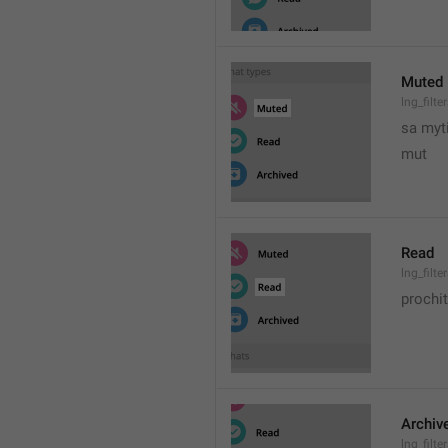
Muted
lng_filt
sa myt
mut
Read
lng_filt
prochi
Archiv
lng_filt