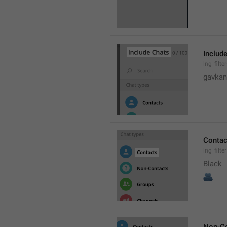
Includ
lng_filte
gavkan
Contac
lng_filt
Black
🫂