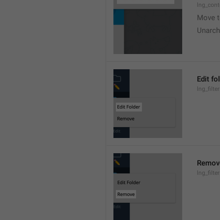
lng_cont
Move t
Unarch
Edit fo
lng_filte
Remov
lng_filt