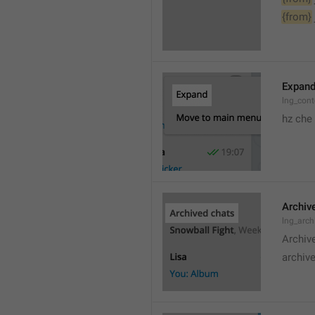
{from}
Expan
lng_cont
hz che
Archiv
lng_arc
Archiv
archive