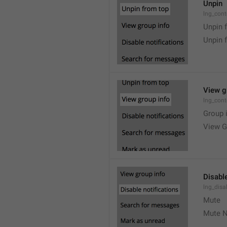
Unpin
lng_cont
Unpin 
Unpin 
View g
lng_cont
Group 
View G
Disable
lng_disa
Mute
Mute N