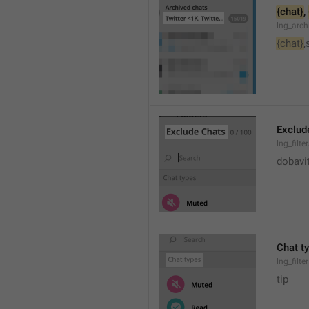
{chat}
, 
lng_arc
{chat}
,
Exclud
lng_filte
dobavi
Chat t
lng_filte
tip