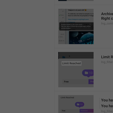
Archiv
Right c
lng_cont
Limit 
lng_filter
You hav
You hav
lng_filte