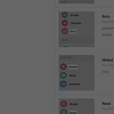
Bots
lng_filte
peklam
botiki
Muted
lng_filt
mut
Read
lng_filt