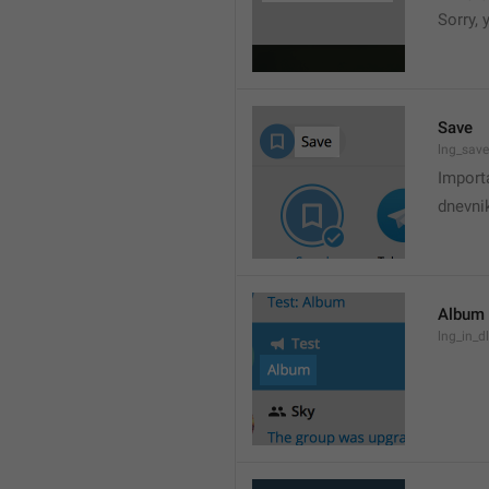
Sorry,
Save
lng_save
Import
dnevni
Album
lng_in_d