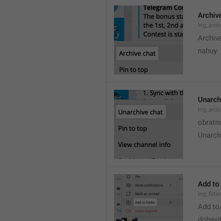
Archiv
lng_arch
Archiv
nahuy
Unarch
lng_arc
obratn
Unarch
Add to 
lng_filt
Add to
dobavi