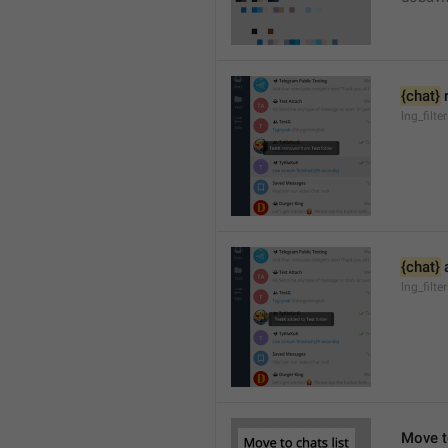
{chat}
 
lng_filt
{chat}
 
lng_filt
Move to