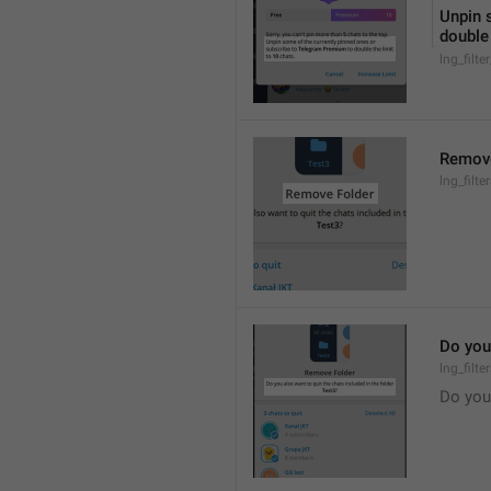
Unpin 
double 
lng_filte
Remove
lng_filt
Do you 
lng_filt
Do you 