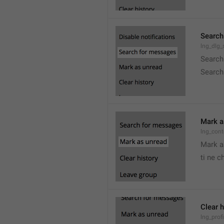
Search
lng_dlg
Search
Search
Mark a
lng_con
Mark a
ti ne c
Clear h
lng_profi