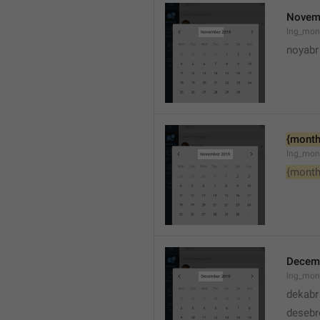
Novem
lng_mon
noyabr
{month
lng_mon
{month
Decem
lng_mon
dekabr
desebr