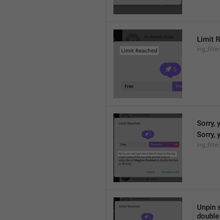
Limit 
lng_filter
Sorry, 
Sorry, 
lng_filte
Unpin 
double 