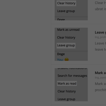
Clear 
ubrat i
Leave 
lng_prof
Leave 
leave t
Mark a
lng_con
Mark a
prochit