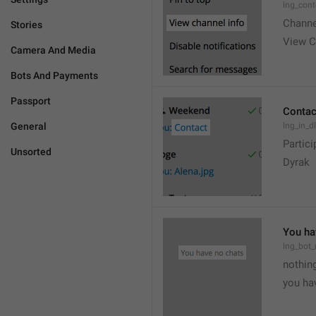
lng_cont
Channe
Stories
View C
Camera And Media
Bots And Payments
Passport
Contac
General
lng_in_d
Partici
Unsorted
Dyrak
You ha
lng_bot_
nothing
you hav