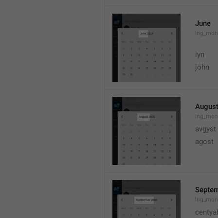
June
lng_mon
iyn
john
Augus
lng_mon
avgyst
agost
Septe
lng_mon
centya