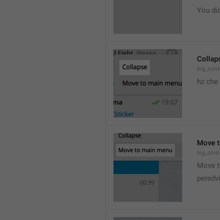
You did
Collap
lng_cont
hz che
Move t
lng_cont
Move t
peredv