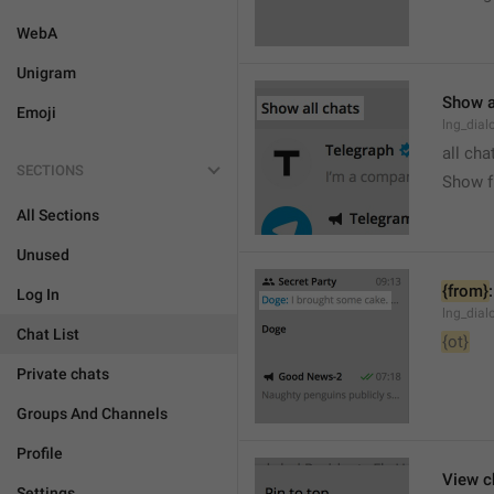
WebA
Unigram
Show a
Emoji
lng_dial
all cha
SECTIONS
Show fu
All Sections
Unused
{from}
:
Log In
lng_dial
Chat List
{ot}
Private chats
Groups And Channels
Profile
View c
Settings