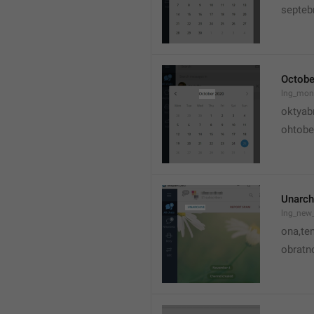
septeb
Octobe
lng_mon
oktyab
ohtobe
Unarch
lng_new
ona,te
obratno