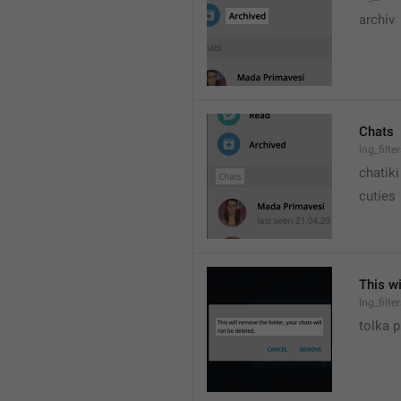
archiv
Chats
lng_filte
chatiki
cuties
This wi
lng_filt
tolka 