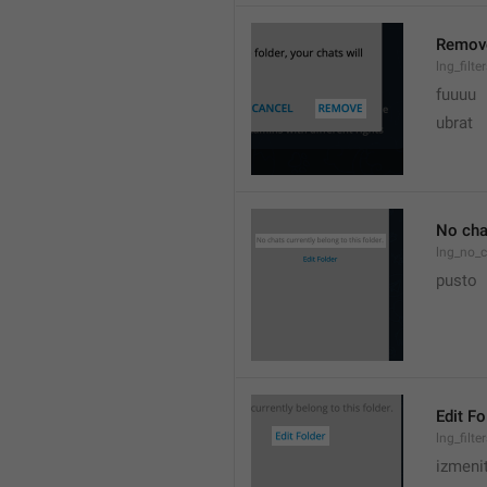
Remov
lng_filt
fuuuu
ubrat
No chat
lng_no_c
pusto
Edit Fo
lng_filte
izmeni