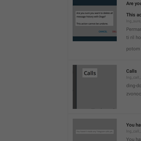
Are yo
This a
lng_sure
Perman
ti ril 
potom 
Calls
lng_call_
ding-d
zvonoc
You ha
lng_call
You hav