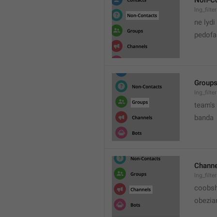
Non-Co
lng_filt
ne lydi
pedofai
Group
lng_filt
team's
banda
Channe
lng_filt
coobs
obezia