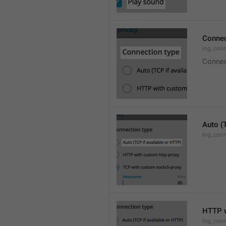
Connec
lng_con
Connec
Auto (
lng_conn
HTTP w
lng_conn