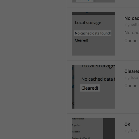
No cac
lng_sett
No cac
Cache 
Cleare
lng_loca
Cache 
OK
lng_box