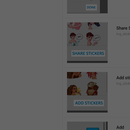
Share 
lng_stic
Add st
lng_stic
Add