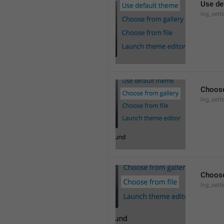
Use de
lng_sett
Choose
lng_sett
Choose
lng_sett