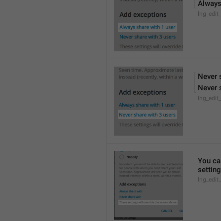
Always
lng_edit
Never 
Never 
lng_edit
You can
settin
lng_edit