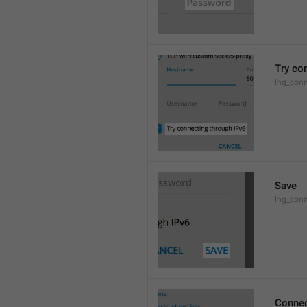
Try co
lng_conn
Save
lng_con
Connec