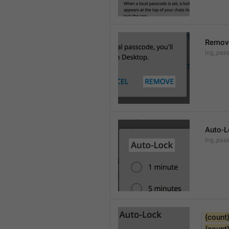
Remov
lng_pas
Auto-L
lng_pas
{count