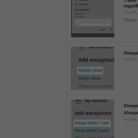
These u
regardl
lng_edit
These 
Always
lng_edit
Always
Always
lng_edit