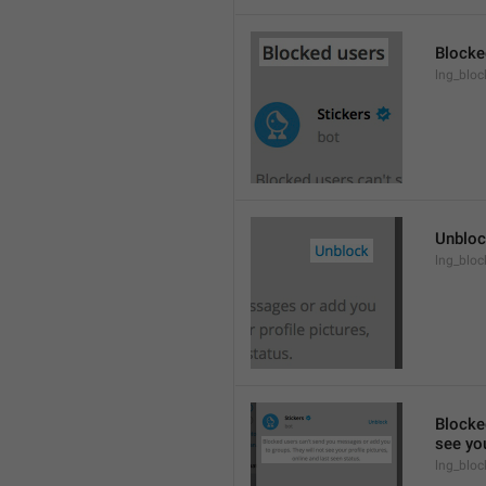
Blocke
lng_block
Unblo
lng_bloc
Blocke
see you
lng_bloc