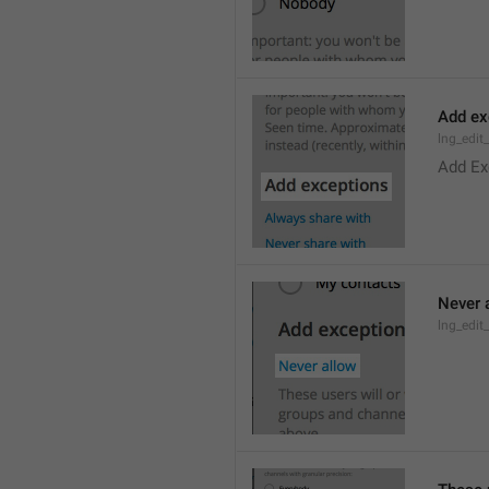
Add ex
lng_edit
Add Ex
Never 
lng_edit