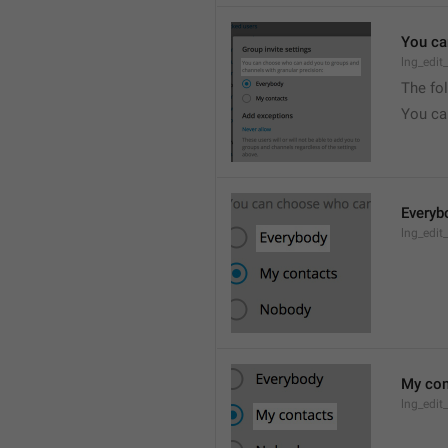
You ca
lng_edit
The fo
You ca
Everyb
lng_edit
My con
lng_edit