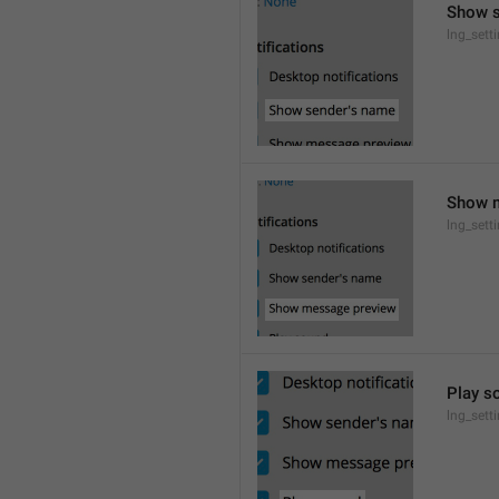
Show 
lng_set
Show 
lng_sett
Play s
lng_sett