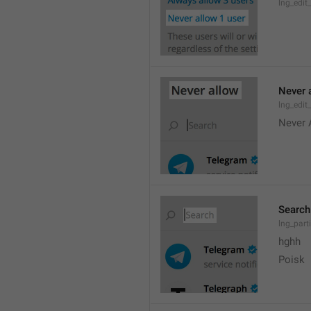
lng_edit
Never 
lng_edit_
Never 
Search
lng_parti
hghh
Poisk