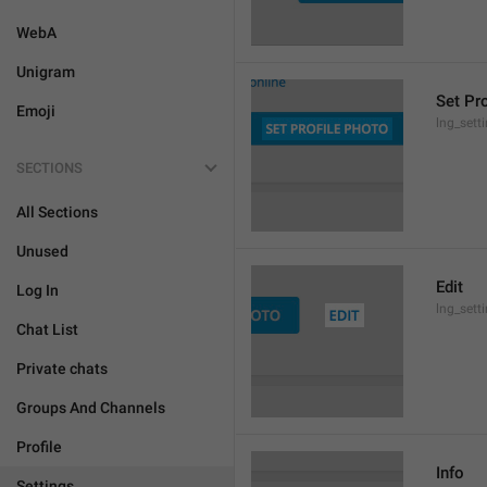
WebA
Unigram
Set Pr
Emoji
lng_sett
SECTIONS
All Sections
Unused
Edit
Log In
lng_sett
Chat List
Private chats
Groups And Channels
Profile
Info
Settings