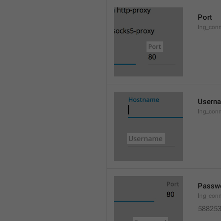
Port
lng_conn
Usern
lng_conn
Passw
lng_con
58825