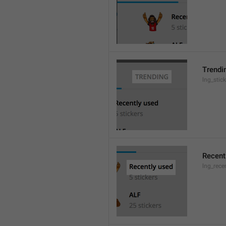
Trendi
lng_stic
Recent
lng_rece