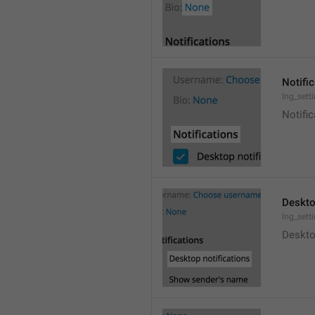
Notifi
lng_sett
Notific
Deskto
lng_sett
Deskto