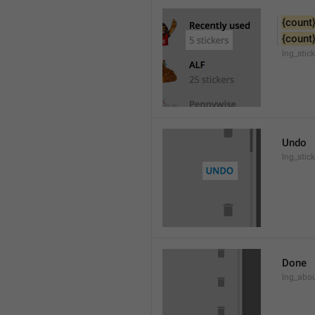
{count
{count
lng_stic
Undo
lng_stic
Done
lng_abo