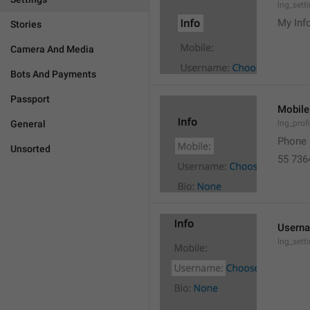
lng_sett
My Inf
Stories
Camera And Media
Bots And Payments
Passport
Mobile
General
lng_prof
Phone 
Unsorted
55 736
Usern
lng_set