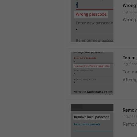
Wrong
lng_pas
Wrong 
Too man
lng_floo
Too man
Attempt
Remove
lng_pas
Remov