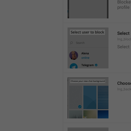
Blocke
profile
Select 
lng_bloc
Select
Choose
lng_bac