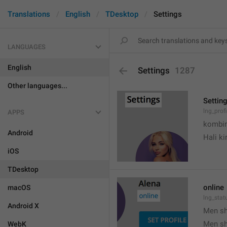
Translations
English
TDesktop
Settings
LANGUAGES
English
Settings
1287
Other languages...
Settin
lng_prof
APPS
kombin
Android
Hali k
iOS
TDesktop
online
macOS
lng_stat
Android X
Men s
Men s
WebK