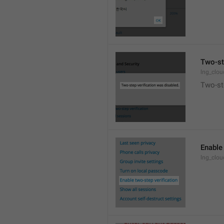
Two-st
lng_clo
Two-ste
Enable 
lng_clo