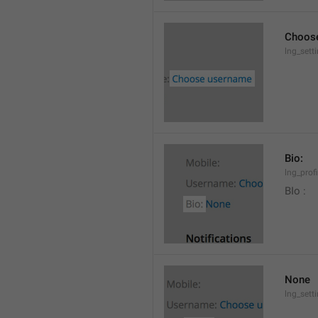
Choos
lng_set
Bio:
lng_profi
BIo : 
None
lng_sett