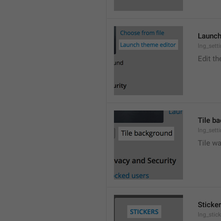
Launch
lng_sett
Edit t
Tile b
lng_sett
Tile wa
Sticke
lng_stic