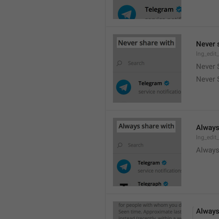
Never 
lng_edit
Never 
Never 
Always
lng_edit
Always
Always