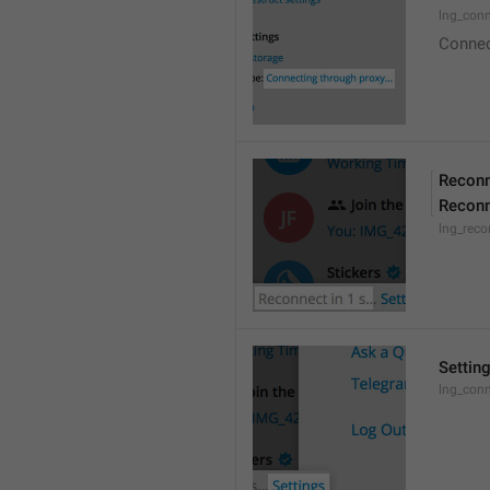
lng_conn
Connect
Reconn
Reconn
lng_reco
Settin
lng_conn