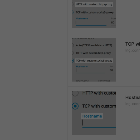
TCP wi
lng_conn
Hostn
lng_con