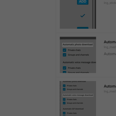
lng_stic
Automa
lng_med
Automa
Automa
lng_med