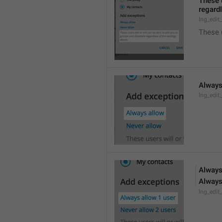
These u
regardl
lng_edit
These 
Always
lng_edit
Always
Always
lng_edit