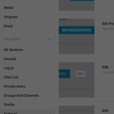
WebA
Unigram
Set Pr
Emoji
lng_sett
SECTIONS
All Sections
Unused
Edit
Log In
lng_sett
Chat List
Private chats
Groups And Channels
Profile
Info
Settings