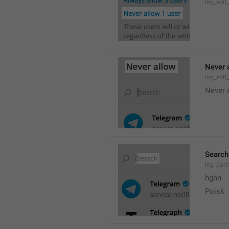
lng_edit
Never 
lng_edit_
Never 
Search
lng_parti
hghh
Poisk