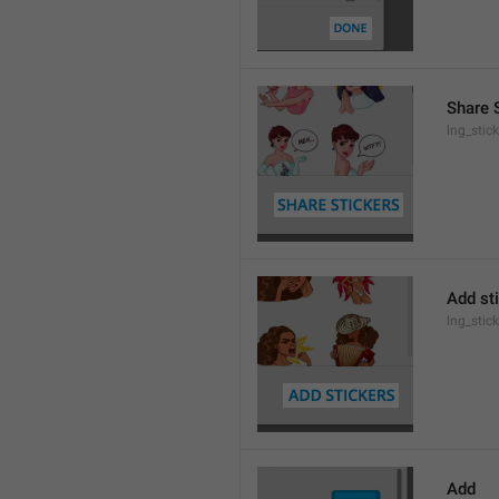
Share 
lng_stic
Add st
lng_stic
Add