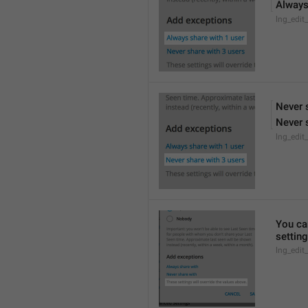
Always
lng_edit
Never 
Never 
lng_edit
You can
settin
lng_edit