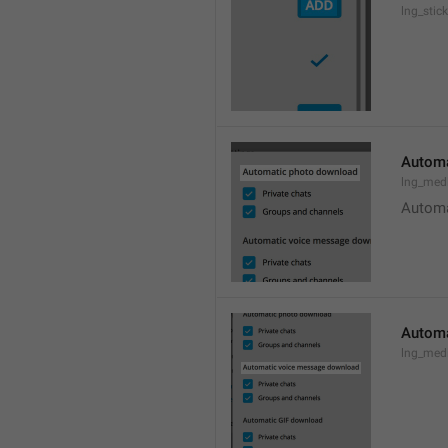
lng_stic
Automa
lng_med
Automa
Automa
lng_med