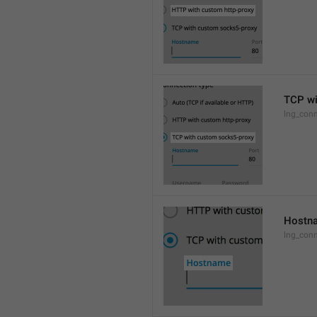
TCP wi
lng_conn
Hostn
lng_con