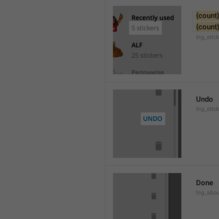
{count
{count
lng_stic
Undo
lng_stic
Done
lng_abo