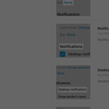
Notifi
lng_sett
Notific
Deskto
lng_sett
Deskto