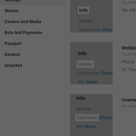
lng_sett
My Inf
Stories
Camera And Media
Bots And Payments
Passport
Mobile
General
lng_prof
Phone 
Unsorted
55 736
Usern
lng_set