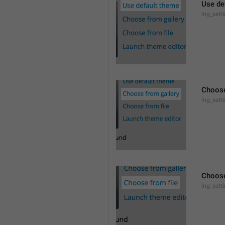
Use de
lng_sett
Choose
lng_sett
Choose
lng_sett