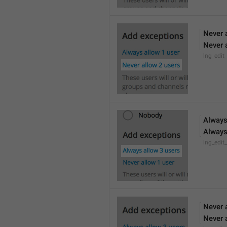
Never 
Never 
lng_edit
Always
Always
lng_edit
Never 
Never 