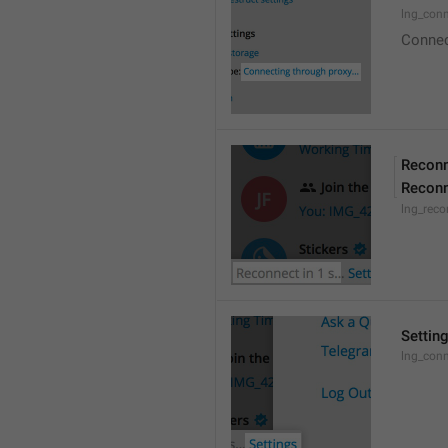
lng_conn
Connect
Reconn
Reconn
lng_reco
Settin
lng_conn