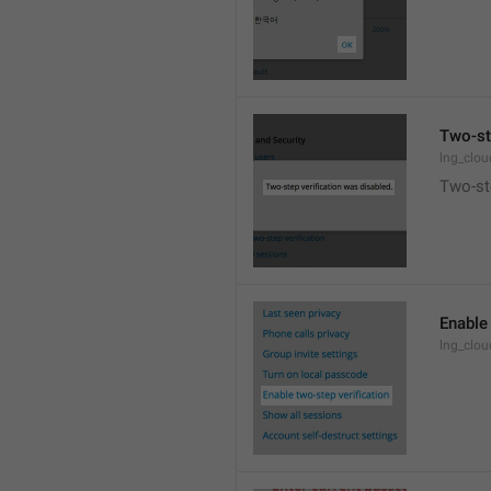
Two-st
lng_clo
Two-ste
Enable 
lng_clo