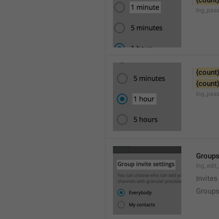
{count
lng_pas
{count
{count
lng_pas
Groups
lng_edit
Invites
Groups