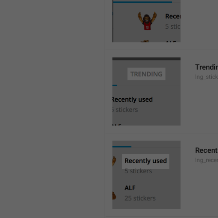
Trendi
lng_stic
Recent
lng_rece