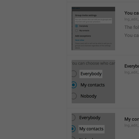
You ca
lng_edit
The fo
You ca
Everyb
lng_edit
My con
lng_edit