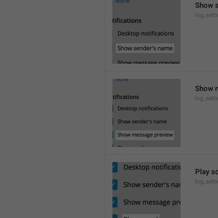
Show 
lng_set
Show 
lng_sett
Play s
lng_sett