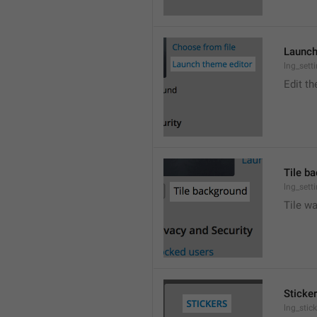
Launch
lng_sett
Edit t
Tile b
lng_sett
Tile wa
Sticke
lng_stic