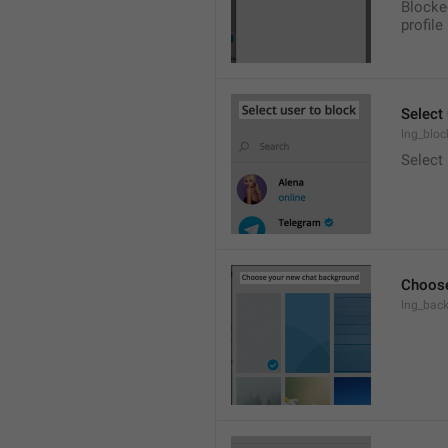
Blocke
profile
Select 
lng_bloc
Select
Choose
lng_bac