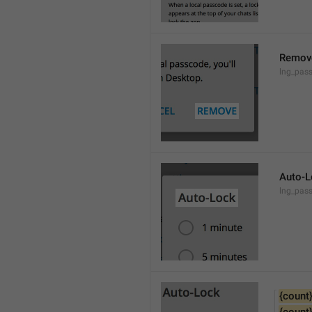
Remov
lng_pas
Auto-L
lng_pas
{count