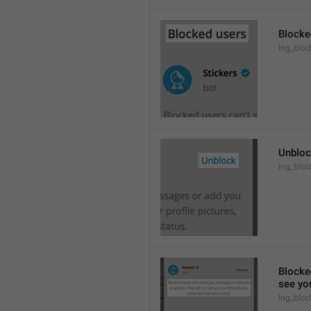
Blocke
lng_block
Unblo
lng_bloc
Blocke
see you
lng_bloc