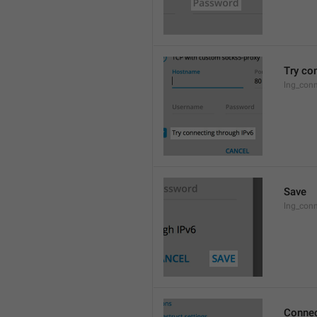
Try co
lng_conn
Save
lng_con
Connec