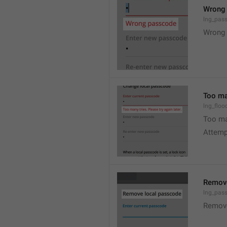
Wrong
lng_pas
Wrong 
Too man
lng_floo
Too man
Attempt
Remove
lng_pas
Remov