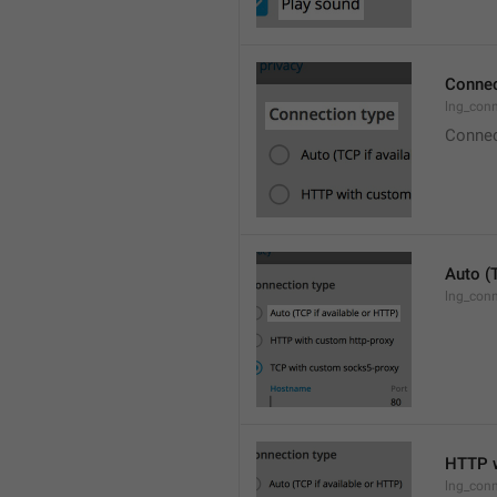
Connec
lng_con
Connec
Auto (
lng_conn
HTTP w
lng_conn