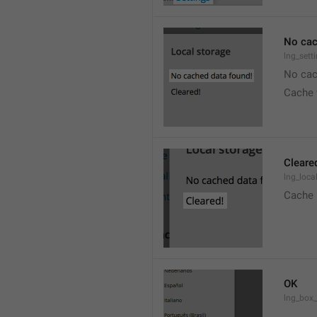
No cac
lng_sett
No cac
Cache 
Cleare
lng_loca
Cache 
OK
lng_box