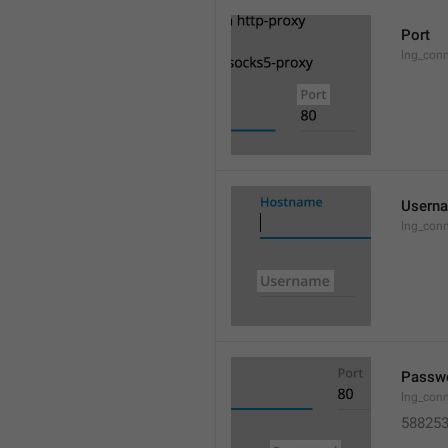
Port
lng_conn
Usern
lng_conn
Passw
lng_con
58825