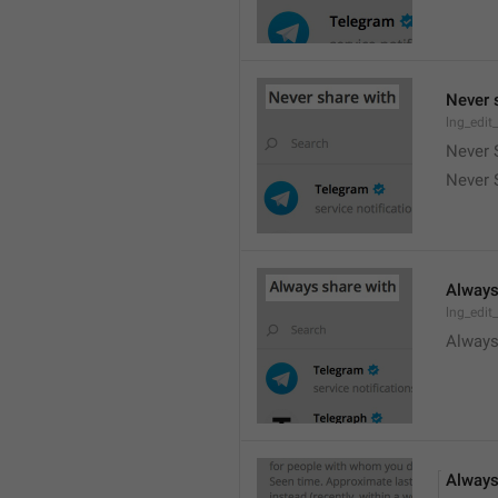
Never 
lng_edit
Never 
Never 
Always
lng_edit
Always
Always