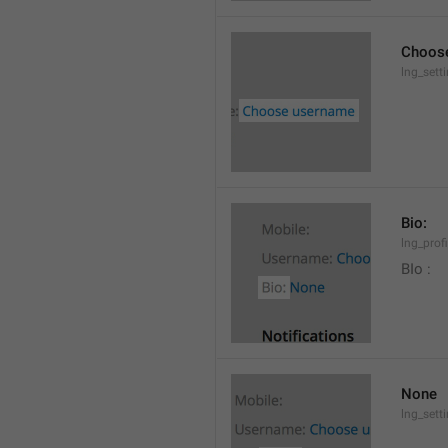
Choos
lng_set
Bio:
lng_profi
BIo : 
None
lng_sett