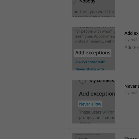
Add ex
lng_edit
Add Ex
Never 
lng_edit