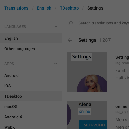
Translations
English
TDesktop
Settings
LANGUAGES
English
Settings
1287
Other languages...
Settin
lng_prof
APPS
kombin
Android
Hali k
iOS
TDesktop
online
macOS
lng_stat
Android X
Men s
Men s
WebK