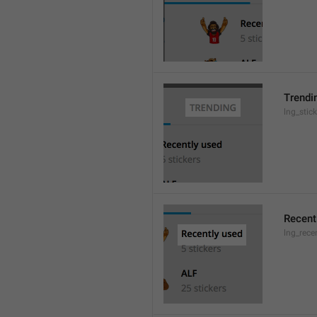
Trendi
lng_stic
Recent
lng_rece