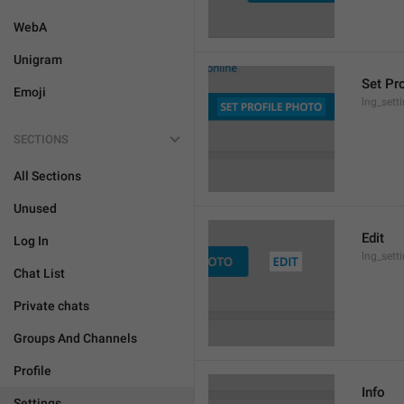
WebA
Unigram
Set Pr
Emoji
lng_sett
SECTIONS
All Sections
Unused
Edit
Log In
lng_sett
Chat List
Private chats
Groups And Channels
Profile
Info
Settings