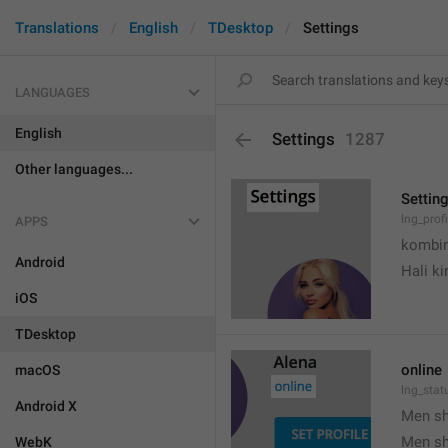
Translations
English
TDesktop
Settings
LANGUAGES
English
Settings
1287
Other languages...
Settin
lng_prof
APPS
kombin
Android
Hali k
iOS
TDesktop
online
macOS
lng_stat
Android X
Men s
Men s
WebK