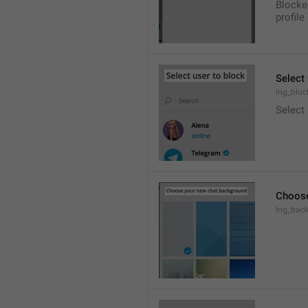
Blocke
profile
Select 
lng_bloc
Select
Choose
lng_bac