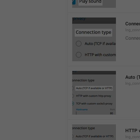
Connec
lng_con
Connec
Auto (
lng_conn
HTTP w
lng_conn