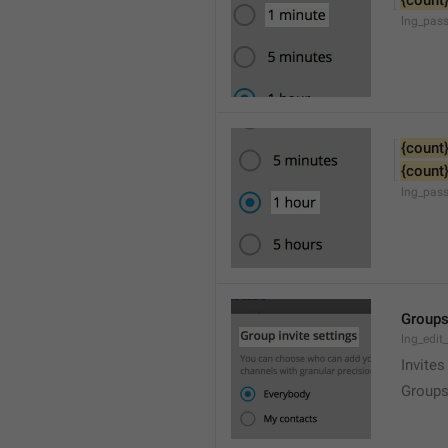
{count
lng_pas
{count
{count
lng_pas
Groups
lng_edit
Invites
Groups