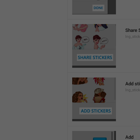
Share 
lng_stic
Add st
lng_stic
Add