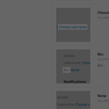
Choos
lng_set
Bio:
lng_profi
BIo : 
None
lng_sett