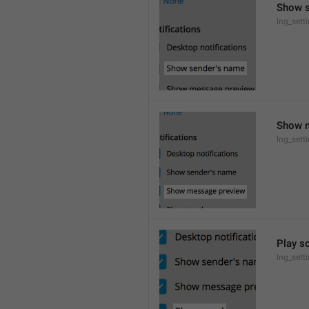
Show 
lng_set
Show 
lng_sett
Play s
lng_sett