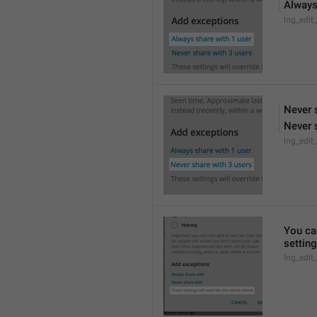
Always
lng_edit
Never 
Never 
lng_edit
You can
settin
lng_edit