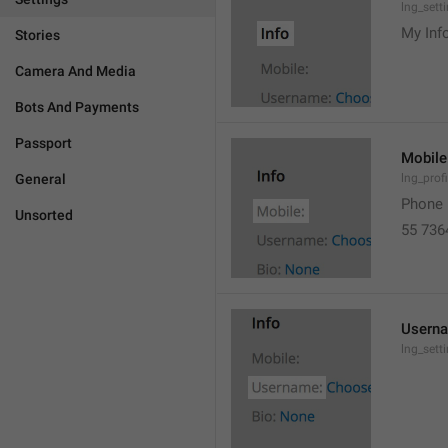
lng_sett
My Inf
Stories
Camera And Media
Bots And Payments
Passport
Mobile
General
lng_prof
Phone 
Unsorted
55 736
Usern
lng_set