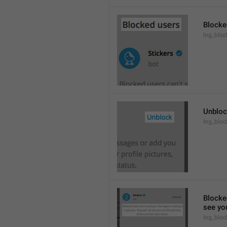
Blocke
lng_block
Unblo
lng_bloc
Blocke
see you
lng_bloc