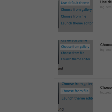
Use de
lng_sett
Choose
lng_sett
Choose
lng_sett