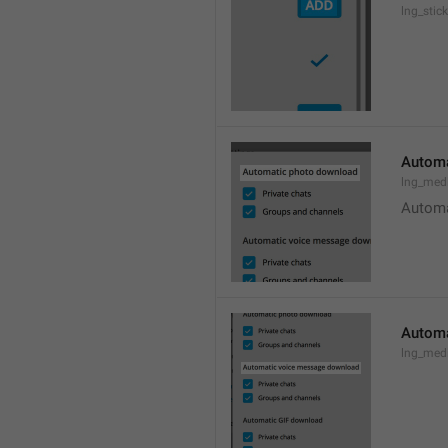
lng_stic
Automa
lng_med
Automa
Automa
lng_med