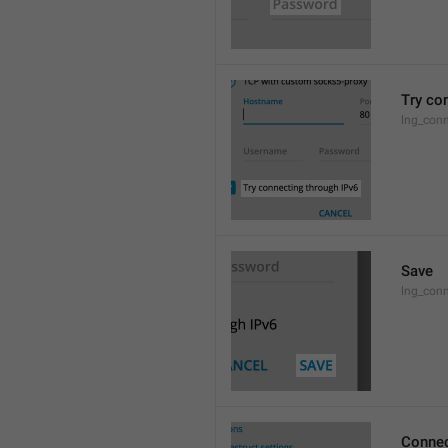
Try co
lng_conn
Save
lng_con
Connec