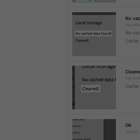
No cac
lng_sett
No cac
Cache 
Cleare
lng_loca
Cache 
OK
lng_box