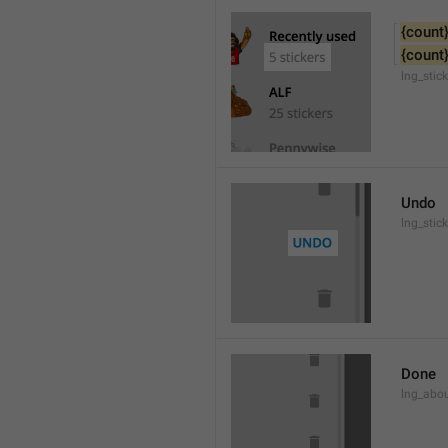
{count
{count
lng_stic
Undo
lng_stic
Done
lng_abo