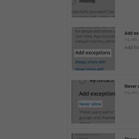
Add ex
lng_edit
Add Ex
Never 
lng_edit