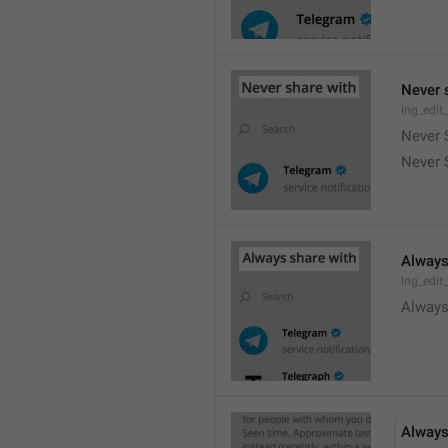
Never 
lng_edit
Never 
Never 
Always
lng_edit
Always
Always