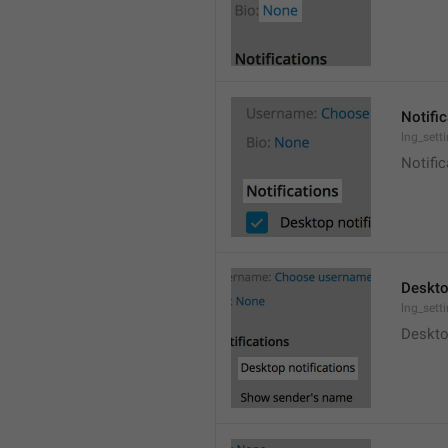
Notifi
lng_sett
Notific
Deskto
lng_sett
Deskto