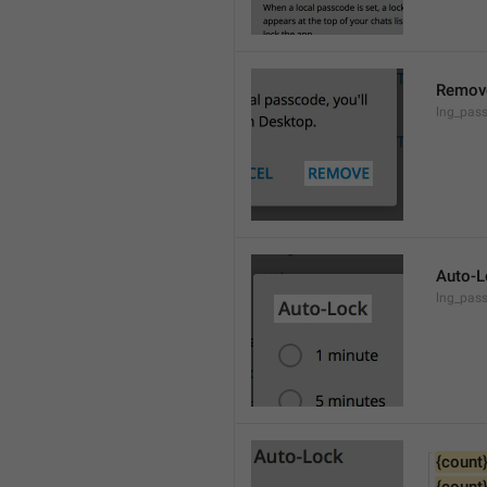
Remov
lng_pas
Auto-L
lng_pas
{count