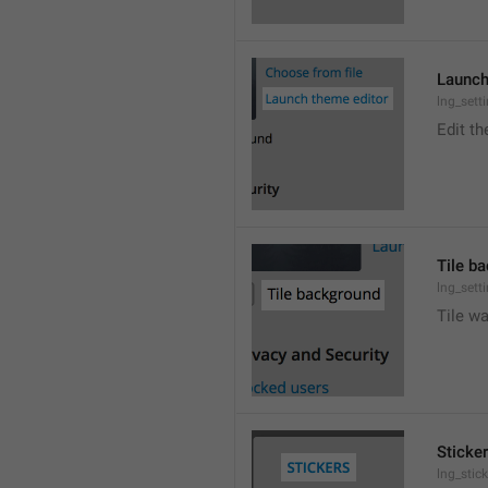
Launch
lng_sett
Edit t
Tile b
lng_sett
Tile wa
Sticke
lng_stic