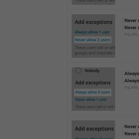
Never 
Never 
lng_edit
Always
Always
lng_edit
Never 
Never 