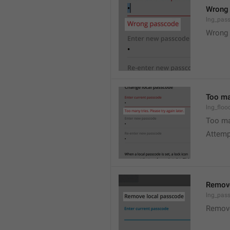
Wrong
lng_pas
Wrong 
Too man
lng_floo
Too man
Attempt
Remove
lng_pas
Remov