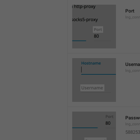
Port
lng_conn
Usern
lng_conn
Passw
lng_con
58825