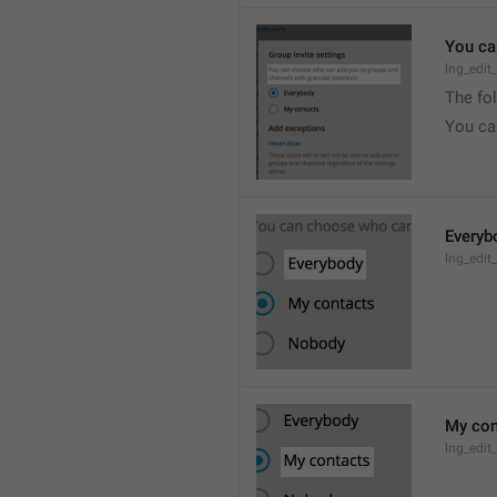
You ca
lng_edit
The fo
You ca
Everyb
lng_edit
My con
lng_edit