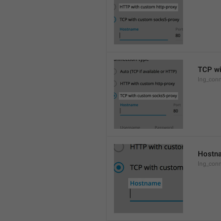
TCP wi
lng_conn
Hostn
lng_con