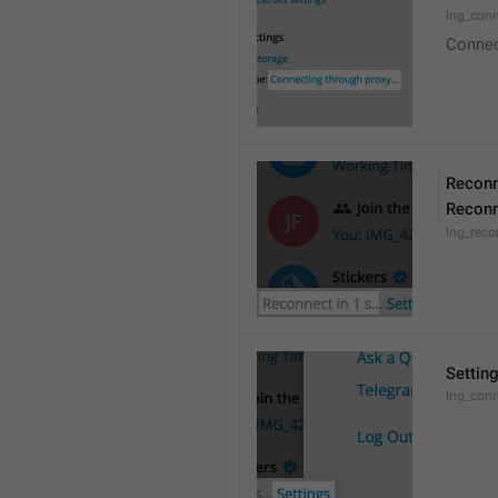
lng_conn
Connect
Reconn
Reconn
lng_reco
Settin
lng_conn