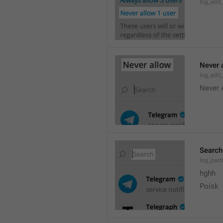
lng_edit
Never 
lng_edit_
Never 
Search
lng_parti
hghh
Poisk