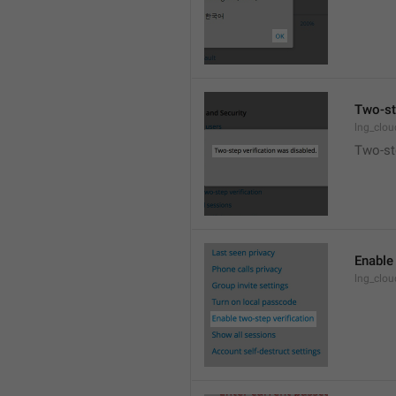
Two-st
lng_clo
Two-ste
Enable 
lng_clo