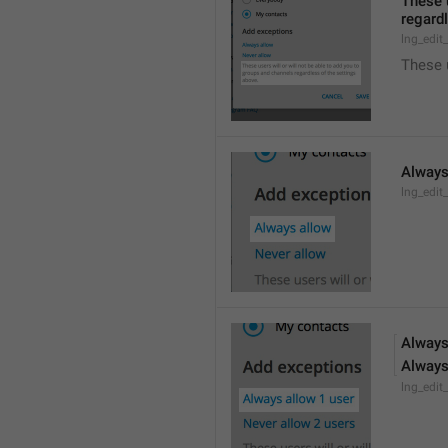
These u
regardl
lng_edit
These 
Always
lng_edit
Always
Always
lng_edit