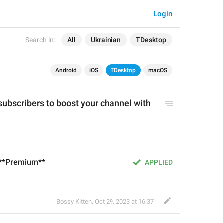
Login
Search in:
All
Ukrainian
TDesktop
Android
iOS
TDesktop
macOS
ubscribers to boost your channel with 
 **Premium**
APPLIED
Bossy Kitten
,
Oct 29, 2023 at 16:37