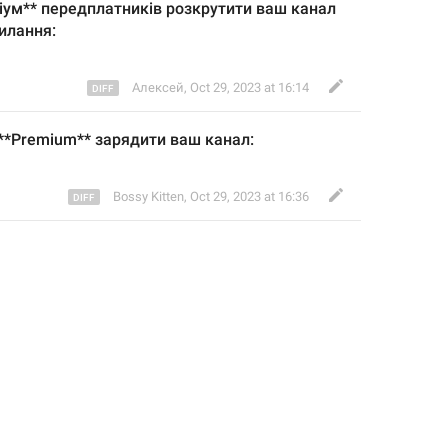
іум** передплатників розкрут
ити ваш канал
силання
:
Алексей
,
Oct 29, 2023 at 16:14
 **Premium**
зарядити ваш канал:
Bossy Kitten
,
Oct 29, 2023 at 16:36