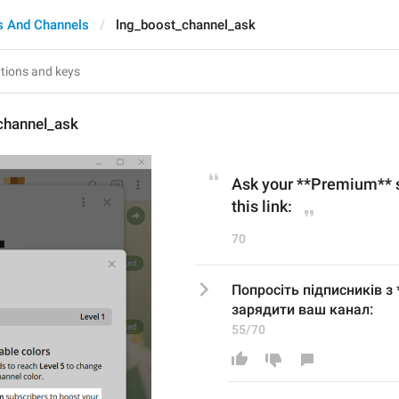
s And Channels
lng_boost_channel_ask
channel_ask
Ask your **Premium** s
this link:
70
Попросіть підписників з
зарядити ваш канал:
55/70