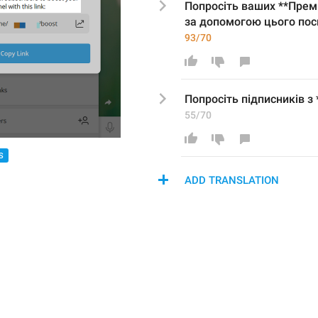
Попросіть 
ваших **Прем
за допомогою цього по
93/70
Попросіть підписників з
55/70
S
ADD TRANSLATION