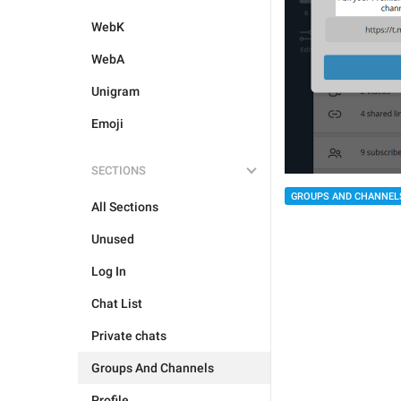
WebK
WebA
Unigram
Emoji
SECTIONS
GROUPS AND CHANNEL
All Sections
Unused
Log In
Chat List
Private chats
Groups And Channels
Profile