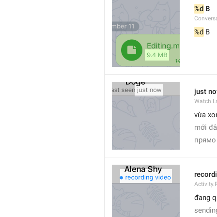
%d
 B
Conversa
%d
 B
just n
Watch.L
vừa xo
mới đâ
прямо
record
Activity
đang q
sendin