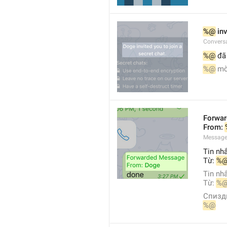
%@
 in
Conversa
%@
 đã
%@
 mờ
Forwa
From: 
Message
Tin nh
Từ: 
%
Tin nh
Từ: 
%
Спизд
%@