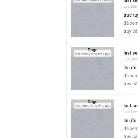
last s
LastSee
trực t
đã xem
truy cậ
last s
LastSeen
lâu rồi
đã xem 
truy cậ
last s
LastSee
lâu rồi
đã xem 
truy cậ