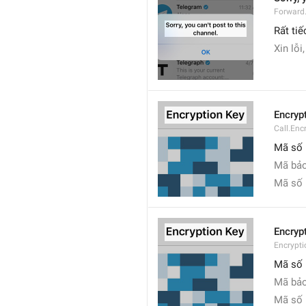
Forward
Rất tiế
Xin lỗi
Encryp
Call.Enc
Mã số
Mã bả
Mã số
Encryp
Encrypti
Mã số
Mã bả
Mã số