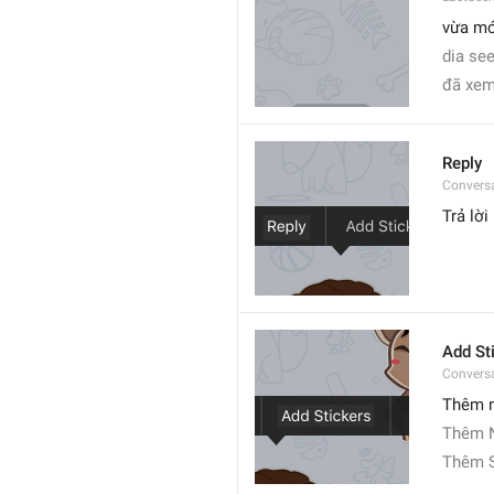
vừa mớ
dia see
đã xem
Reply
Convers
Trả lời
Add St
Convers
Thêm 
Thêm 
Thêm S