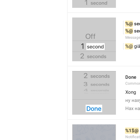
%@
 se
%@
 se
Message
%@
 gi
Done
Common
Xong
ну нах
Нах на
%1$@
Notific