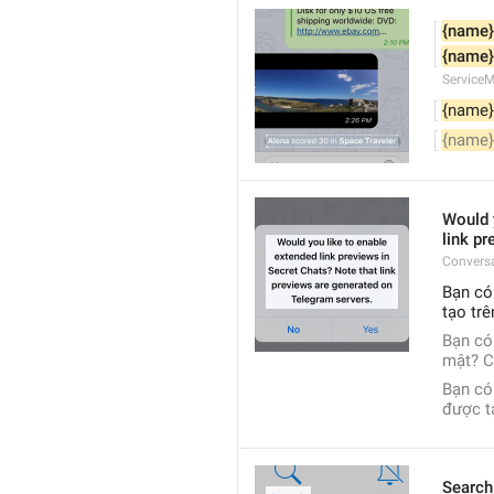
{name}
{name}
Service
{name}
{name}
Would y
link p
Conversa
Bạn có
tạo tr
Bạn có
mật? C
Bạn có
được t
Search