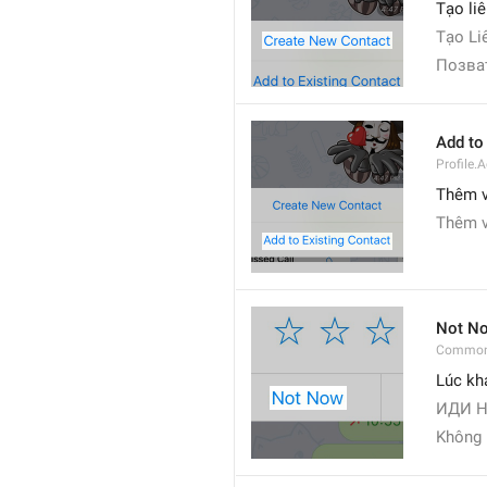
Tạo li
Tạo Li
Позва
Add to
Profile.
Thêm v
Thêm v
Not N
Common
Lúc kh
ИДИ НА
Không