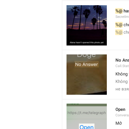
%@
 ha
SecretI
%@
 ch
%@
 ch
No An
Call.St
Không t
Không 
не взя
Open
Convers
Mở