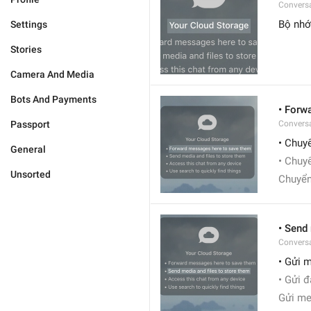
Conversa
Bộ nh
Settings
Stories
Camera And Media
Bots And Payments
• Forw
Passport
Conversa
• Chuyể
General
• Chuyể
Unsorted
Chuyển
• Send
Conversa
• Gửi m
• Gửi đ
Gửi med