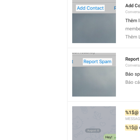
Add Co
Convers
Thêm l
member
Thêm L
Report
Conversa
Báo s
Báo c
%1$@
MESSAG
%1$@
 