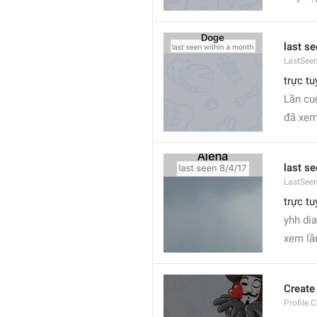
last s
LastSee
trực t
Lần cu
đã xem
last se
LastSee
trực tu
yhh dia
xem lầ
Create
Profile.