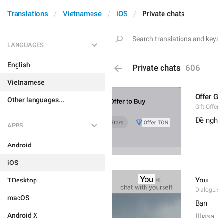
Translations
Vietnamese
iOS
Private chats
LANGUAGES
English
Private chats
606
Vietnamese
Offer 
Other languages...
Gift.Offe
Đề ngh
APPS
Android
iOS
You
TDesktop
DialogLi
macOS
Bạn
Android X
Шиза