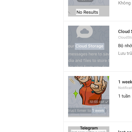
Không 
Cloud 
CloudSto
Bộ nh
Lưu tr
1 wee
Notifica
1 tuần