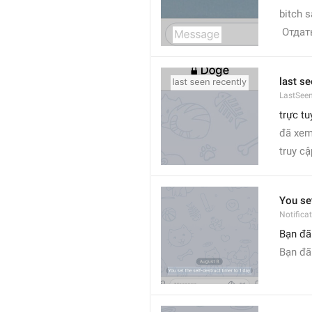
bitch 
 Отдат
last se
LastSeen
trực t
đã xem
truy c
You set
Notific
Bạn đã 
Bạn đã 