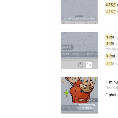
%1$@
 
%1$@
 
%@
s
%@
s
Message
%@
gi
%@
s
1 minu
Notifica
1 phút