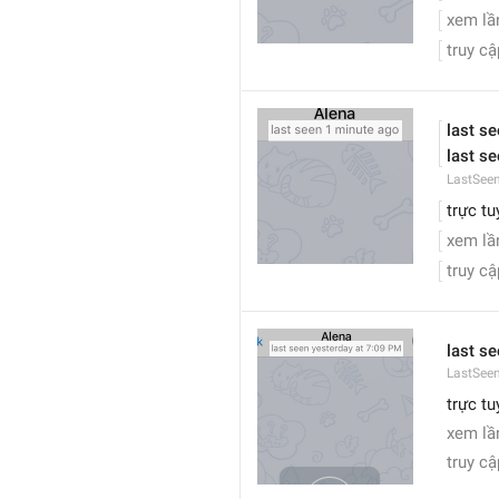
xem lầ
truy cậ
last s
last se
LastSee
trực tu
xem lầ
truy cậ
last se
LastSeen
trực t
xem lầ
truy cậ