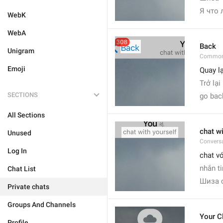
Я что 
WebK
WebA
Back
Unigram
Common
Emoji
Quay lạ
Trở lại
SECTIONS
go bac
All Sections
chat wi
Unused
Convers
Log In
chat v
nhắn ti
Chat List
Шиза 
Private chats
Groups And Channels
Your C
Profile