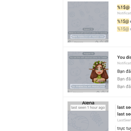
%1$@
Notific
%1$@
 
%1$@
 
You dis
Notific
Bạn đã 
Bạn đã
Bạn đã 
last s
last se
LastSee
trực tu