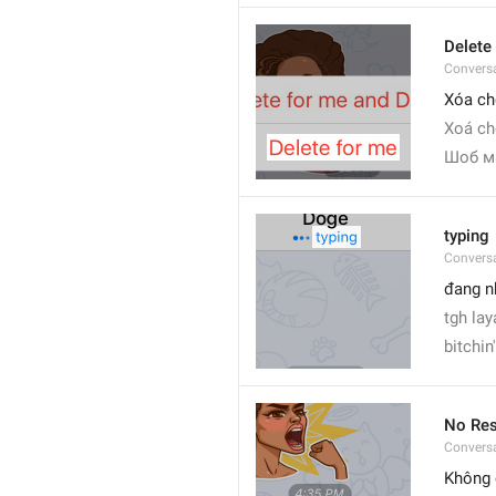
Delete
Convers
Xóa ch
Xoá ch
Шоб м
typing
Convers
đang n
tgh lay
bitchin'
No Res
Convers
Không