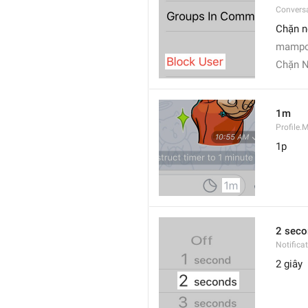
Conversa
Chặn n
mampo
Chặn N
1m
Profile
1p
2 seco
Notifica
2 giây