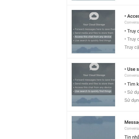
• Acce
Conversa
• Truy 
• Truy 
Truy cậ
• Use s
Conversa
• Tìm 
• Sử d
Sử dụn
Messa
Conversa
Tin nh