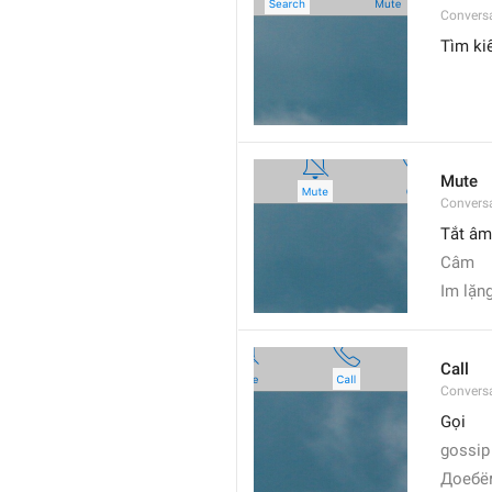
Convers
Tìm k
Mute
Convers
Tắt âm
Câm
Im lặn
Call
Conversa
Gọi
gossip
Доебё