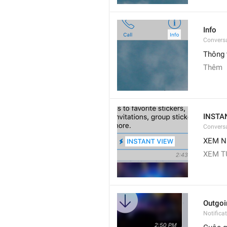
Info
Conversa
Thông 
Thêm
INSTA
Convers
XEM 
XEM T
Outgoi
Notifica