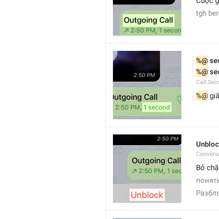
Cuộc g
tgh be
%@
 se
%@
 se
Call.Sec
%@
 gi
Unblo
Convers
Bỏ chặ
понять
Разбл