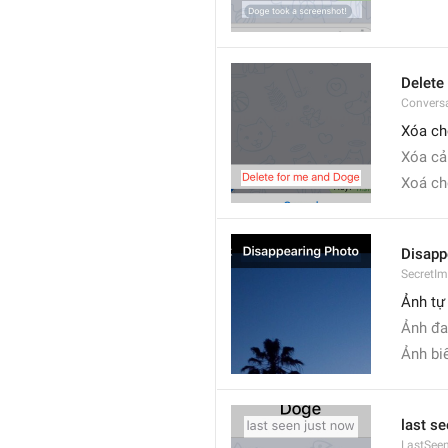
Delete
Convers
Xóa cho
Xóa cả 
Xoá cho
Disapp
SecretIm
Ảnh tự
Ảnh đa
Ảnh bi
last s
LastSee