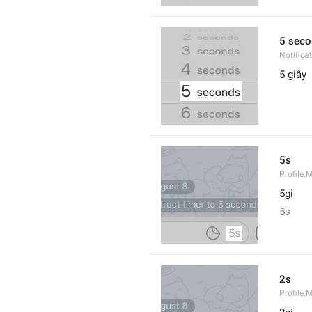
5 seco
Notifica
5 giây
5s
Profile.
5gi
5s
2s
Profile.