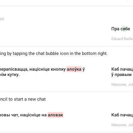
nt2
Пра с
я
бе
Eduard Račkoŭ
ng by tapping the chat bubble icon in the bottom right.
перапісвацца, націсніце кнопку 
алоўка
 ў 
Каб пачац
ім кутку.
ў правым 
Максим
,
Jul
ncil to start a new chat
овы чат, націсніце на 
аловак
Каб пачац
Максим
,
Jul