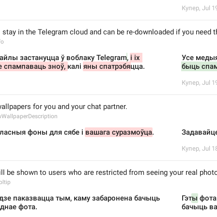
Купер
,
Jul 1
l stay in the Telegram cloud and can be re-downloaded if you need 
fo
йлы застануцца ў воблаку Telegram
, 
і іх 
Усе медыя
 спампаваць зноў, 
калі 
яны спатрэбя
цца.
быць спа
Купер
,
Jul 1
llpapers for you and your chat partner.
WallpaperDescription
ласныя фоны для сябе і 
вашага суразмоўца
.
Задавайце
Купер
,
Jul 1
ll be shown to users who are restricted from seeing your real phot
ltip
удзе паказвацца тым, каму забаронена бачыць 
Гэт
ы
 фота
днае фота.
бачыць ва