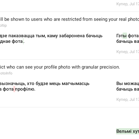
Купер
,
Jul 1
ll be shown to users who are restricted from seeing your real phot
ltip
удзе паказвацца тым, каму забаронена бачыць 
Гэт
ы
 фота
ўднае фота
.
бачыць ва
Купер
,
Jul 1
ict who can see your profile photo with granular precision.
hotoInfo
ызначыць, хто будзе мець магчымасць 
Вы можаце
а фота
профілю.
бачыць в
Купер
,
Jul 1
Вельмі ху