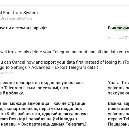
ld Font from System
UseSystemBoldFont
лусты сістэмны шрыфт
Вы
ключы
Anton
,
Jul 21
 will irreversibly delete your Telegram account and all the data you 
u can Cancel now and export your data first instead of losing it. (To
go to Settings > Advanced > Export Telegram data.)
eAccount
 дзеянне незваротна выдаліць увесь ваш 
Увага! Гэ
с Telegram з тымі звесткамі, што 
уліковы за
 ў воблаку.
захоўваюц
 вы можаце адмовіцца і, каб не страціць 
Важна: за
і, экспартаваць іх, перш чым выдаляць 
вашы звес
с. (Каб зрабіць гэта, адкрыйце актуальную 
уліковы за
ram Desktop і перайдзіце ў «Налады > 
версію Tel
налады > Экспартаваць даныя Telegram
.)
Пашыраны