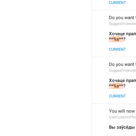
CURRENT
Do you want t
SuggestVideoAl
Хочаце прап
**
%s
**
?
CURRENT
Do you want t
SuggestVideoAl
Хочаце прап
**
%s
**
?
CURRENT
You will now 
UserCustomPho
Вы заўсёды 