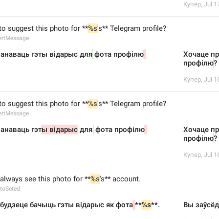
Купер
,
Jul 1
o suggest this photo for **
%s
's** Telegram profile?
ertMessage
анаваць гэты відарыс для
 фота профілю
Хочаце пр
профілю
?
Купер
,
Jul 1
o suggest this photo for **
%s
's** Telegram profile?
ertMessage
анаваць гэт
ы відарыс
 для
 фота профілю
Хочаце пр
профілю
?
Купер
,
Jul 1
always see this photo for **
%s
's** account.
toSeted
будзеце бачыць гэты відарыс як фота
**
%s
**.
Вы заўсёд