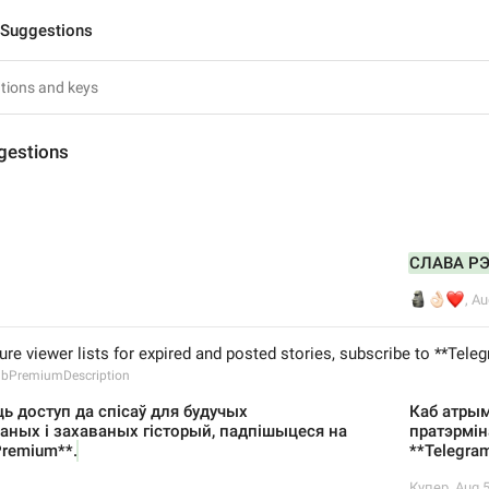
 Suggestions
gestions
СЛАВА Р
🗿
👌🏻
❤️
,
Au
ure viewer lists for expired and posted stories, subscribe to **Tel
ubPremiumDescription
ь доступ да спісаў для будучых 
Каб атрым
аных і захаваных гісторый, падпішыцеся на 
пратэрмін
Premium**.
**Telegra
Купер
,
Aug 5