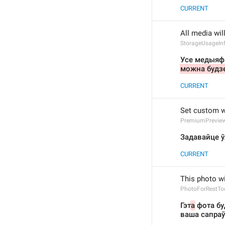
CURRENT
All media wil
StorageUsageIn
Усе медыяфа
можна будзе
CURRENT
Set custom wa
PremiumPreview
Задавайце ў
CURRENT
This photo wi
PhotoForRestToo
Гэт
а
 фота б
ваша сапраў