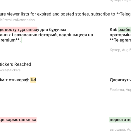
ure viewer lists for expired and posted stories, subscribe to **Tel
ubPremiumDescription
ь доступ да спіса
ў для будучых 
Каб 
разбл
аных і захаваных гісторый, падпішыцеся на 
пратэрмін
Premium**.
**Telegra
Купер
,
Aug 5
Stickers Reached
oriteStickers
іміт стыкераў: 
%d
Дасягнуты
Feelema
,
Aug
ць карыстальніка
перестать
высшый
,
Au