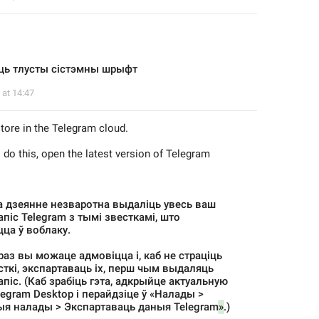
ць тлусты сістэмны шрыфт
 at 14:47
store in the Telegram cloud.
 do this, open the latest version of Telegram 
та дзеянне незваротна выдаліць увесь ваш 
піс Telegram з тымі звесткамі, што 
ца ў воблаку.
раз вы можаце адмовіцца і, каб не страціць 
ткі, экспартаваць іх, перш чым выдаляць 
піс. (Каб зрабіць гэта, адкрыйце актуальную 
egram Desktop і перайдзіце ў «Налады > 
я налады > Экспартаваць даныя Telegram
»
.)