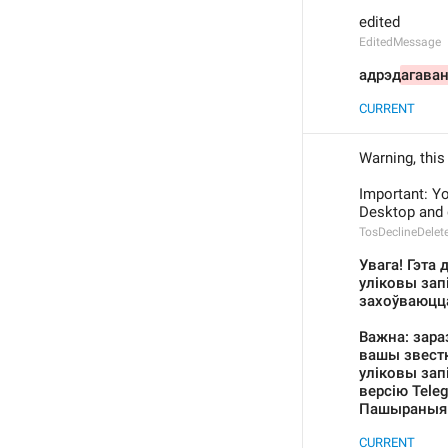
edited
EditedMessage
адрэд
агава
CURRENT
Warning, this
Important: Yo
Desktop and 
TosDeclineDelet
Увага! Гэта
уліковы запі
захоўваюцца
Важна: зараз
вашы звестк
уліковы запі
версію Tele
Пашыраныя
CURRENT