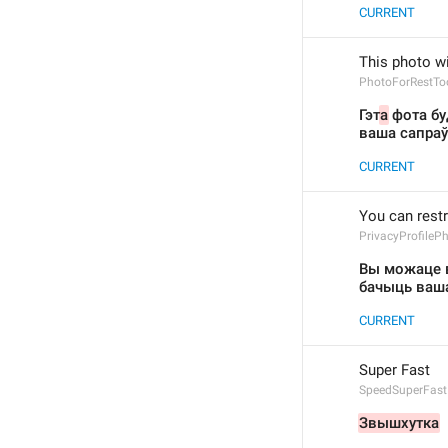
CURRENT
This photo wi
PhotoForRestToo
Гэт
а
 фота б
ваша сапра
CURRENT
You can restr
PrivacyProfileP
Вы можаце в
бачыць ваш
CURRENT
Super Fast
SpeedSuperFast
Звышхутка