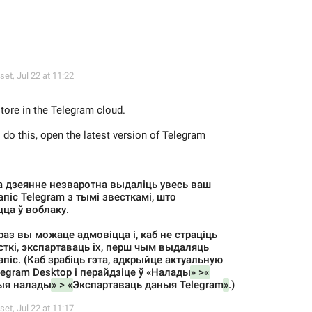
set
,
Jul 22 at 11:22
store in the Telegram cloud.
 do this, open the latest version of Telegram 
та дзеянне незваротна выдаліць увесь ваш 
піс Telegram з тымі звесткамі, што 
ца ў воблаку.
раз вы можаце адмовіцца і, каб не страціць 
ткі, экспартаваць іх, перш чым выдаляць 
піс. (Каб зрабіць гэта, адкрыйце актуальную 
legram Desktop і перайдзіце ў «Налады
» >«
я налады
» > «
Экспартаваць даныя Telegram
»
.)
set
,
Jul 22 at 11:17