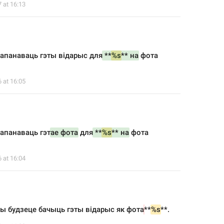
7 at 16:13
апанаваць гэты відарыс для
 **
%s
** на
 фота 
6 at 16:05
апанаваць гэт
ае фота
 для
 **
%s
** на
 фота 
6 at 16:04
ы будзеце бачыць гэты відарыс як фота
**
%s
**.