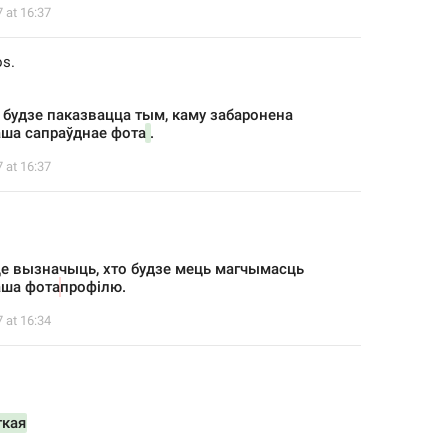
7 at 16:37
os.
 будзе паказвацца тым, каму забаронена 
ша сапраўднае фота
.
7 at 16:37
 вызначыць, хто будзе мець магчымасць 
аша фота
профілю.
7 at 16:34
ткая