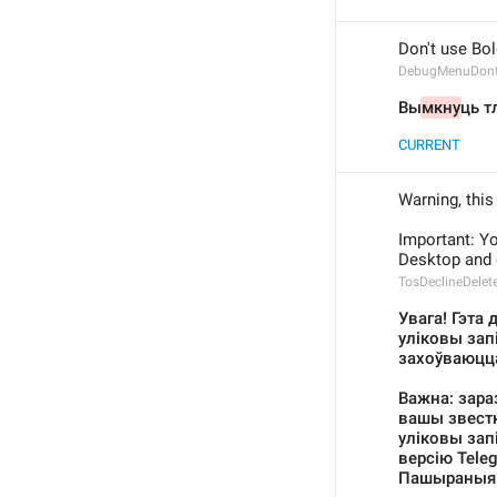
Don't use Bo
DebugMenuDont
Вы
мкну
ць т
CURRENT
Warning, this
Important: Yo
Desktop and 
TosDeclineDelet
Увага! Гэта
уліковы запі
захоўваюцца
Важна: зараз
вашы звестк
уліковы запі
версію Teleg
Пашыраныя 