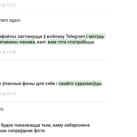
9 at 13:12
them again.
файлы застануцца ў воблаку Telegram
 і могуць 
мпаваны нанава
, 
калі 
вам гэта спатрэбі
цца.
9 at 13:04
 ўласныя фоны для сябе і 
свайго суразмоўцы
.
8 at 07:14
os.
 будзе паказвацца тым, каму забаронена 
ша сапраўднае фота.