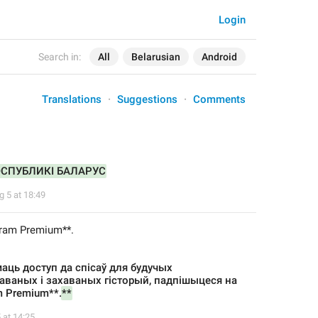
Login
Search in:
All
Belarusian
Android
Translations
Suggestions
Comments
ЭСПУБЛИКІ БАЛАРУС
g 5 at 18:49
egram Premium**.
аць доступ да спісаў для будучых 
аваных і захаваных гісторый, падпішыцеся на 
m Premium**.
**
 at 14:25