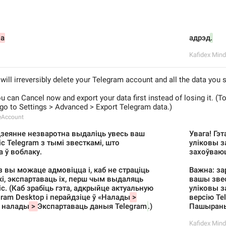
на
адрэд
.
Kafidex Mind
 will irreversibly delete your Telegram account and all the data you 
u can Cancel now and export your data first instead of losing it. (To
go to Settings > Advanced > Export Telegram data.)
eAccount
 дзеянне незваротна выдаліць увесь ваш 
Увага! Гэ
с Telegram з тымі звесткамі, што 
уліковы за
 ў воблаку.
захоўваюц
 вы можаце адмовіцца і, каб не страціць 
Важна: за
і, экспартаваць іх, перш чым выдаляць 
вашы звес
с. (Каб зрабіць гэта, адкрыйце актуальную 
уліковы за
gram Desktop і перайдзіце ў «Налады
 >
версію Te
 налады
 > 
Экспартаваць даныя Telegram
.)
Пашыраны
Kafidex Mind