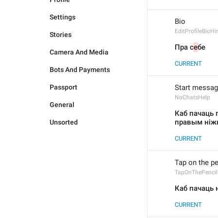
Settings
Bio
EditProfileBioHi
Stories
Пра с
е
бе
Camera And Media
CURRENT
Bots And Payments
Passport
Start messagi
NoChatsHelp
General
Каб пачаць 
правым ніжн
Unsorted
CURRENT
Tap on the pe
TapOnThePencil
Каб пачаць н
CURRENT