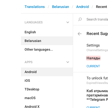
Translations
Belarusian
Android
Recent
LANGUAGES
English
Recent Sug
Belarusian
Settings
Other languages...
ChannelSettings
Налады
APPS
CURRENT
Android
To unlock fut
iOS
ExpiredViewsSt
TDesktop
Каб атрымац
пратэрмінав
macOS
**Telegram 
Android X
CURRENT