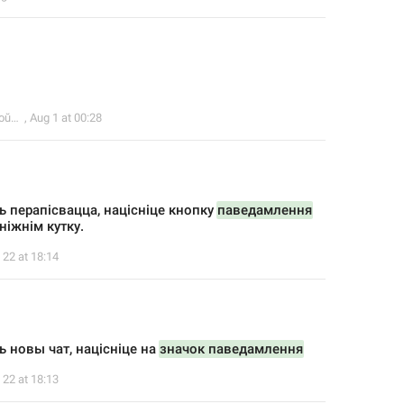
ski
,
Aug 1 at 00:28
ь перапісвацца, націсніце кнопку 
паведамлення
ніжнім кутку.
 22 at 18:14
ь новы чат, націсніце на 
значок паведамлення
 22 at 18:13