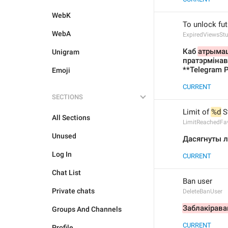
WebK
To unlock fut
WebA
ExpiredViewsSt
Каб 
атрымац
Unigram
пратэрмінав
**Telegram 
Emoji
CURRENT
SECTIONS
Limit of 
%d
 
All Sections
LimitReachedFav
Unused
Дасягнуты л
Log In
CURRENT
Chat List
Ban user
Private chats
DeleteBanUser
Заблакірава
Groups And Channels
CURRENT
Profile