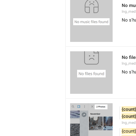
No mus
lng_med
No s'ha
No fil
lng_medi
No s'ha
{count
{count
lng_med
{count