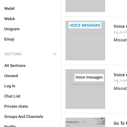
WebK
WebA
Voice
Unigram
lng_prof
Emoji
Missat
SECTIONS
All Sections
Voice
Unused
lng_med
Log In
Missat
Chat List
Private chats
Groups And Channels
Go To
Profile