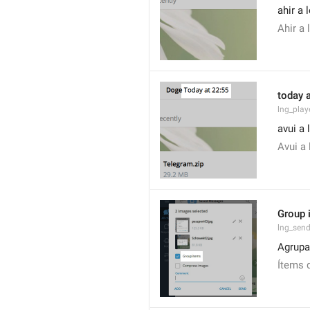
ahir a 
Ahir a 
today a
lng_pla
avui a 
Avui a 
Group 
lng_sen
Agrupa
Ítems 