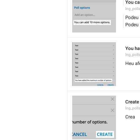
You ca
lng_poll
Podeu 
Podeu 
You ha
lng_pol
Heu af
Create
lng_poll
Crea