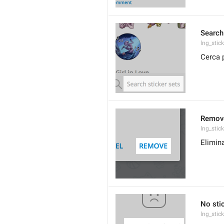
Search
lng_stic
Cerca 
Remov
lng_stic
Elimina
No sti
lng_stic