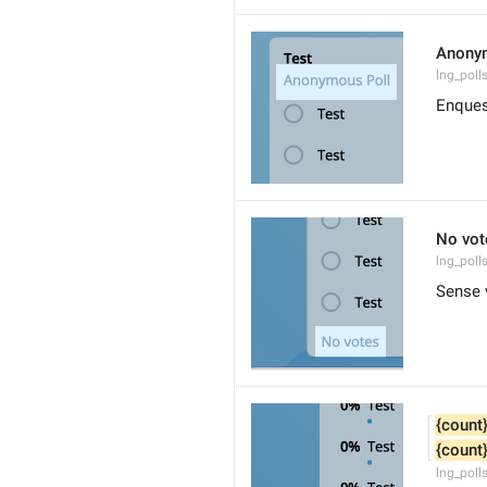
Anony
lng_pol
Enques
No vot
lng_poll
Sense 
{count
{count
lng_poll