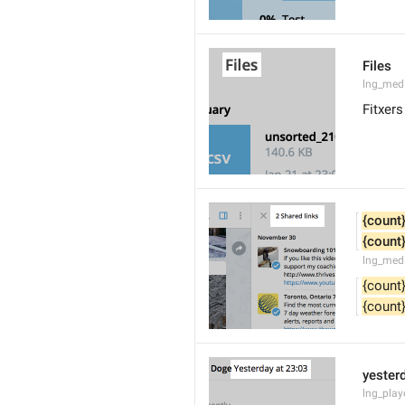
Files
lng_media
Fitxers
{count
{count
lng_medi
{count
{count
yesterd
lng_pla