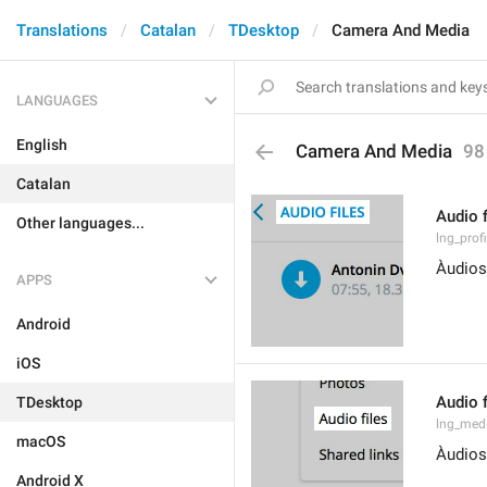
Translations
Catalan
TDesktop
Camera And Media
LANGUAGES
English
Camera And Media
98
Catalan
Audio f
Other languages...
lng_prof
Àudios
APPS
Android
iOS
Audio f
TDesktop
lng_med
macOS
Àudios
Android X