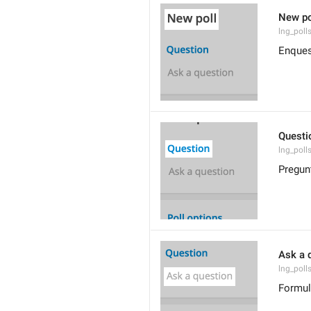
New po
lng_polls
Enques
Questi
lng_poll
Pregun
Ask a 
lng_poll
Formul