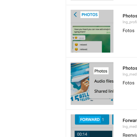
Photo
lng_prof
Fotos
Photo
lng_med
Fotos
Forwar
lng_med
Reenvi