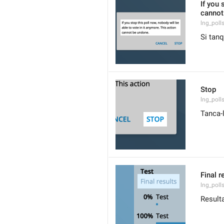
If you 
cannot
lng_poll
Si tanq
Stop
lng_poll
Tanca-
Final r
lng_poll
Resulta