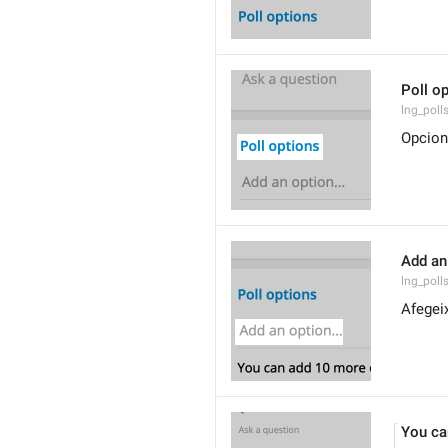
Poll o
lng_poll
Opcion
Add an 
lng_poll
Afegeix
You ca