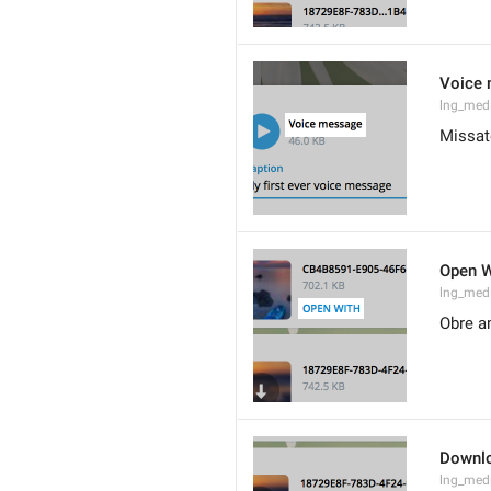
Voice
lng_med
Missat
Open W
lng_med
Obre 
Downl
lng_med