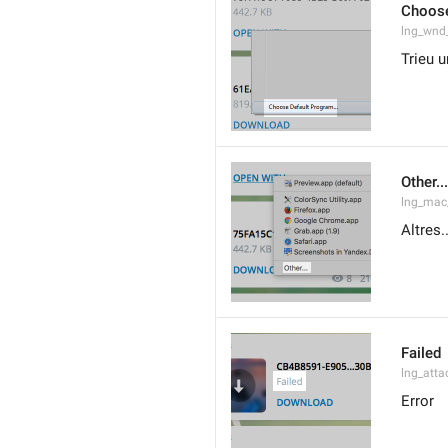
Choose
lng_wnd
Trieu 
Other...
lng_mac
Altres..
Failed
lng_atta
Error