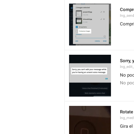
Compr
lng_sen
Compri
Sorry,
lng_edit
No pod
No pod
Rotate
lng_medi
Gira el