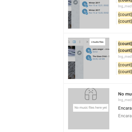
{count
lng_medi
{count
{count
{count
{count
lng_med
{count
{count
No mus
lng_med
Encara
Encara 