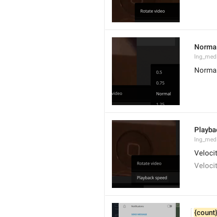
Norma
lng_med
Norma
Playba
lng_med
Velocit
Veloci
{count