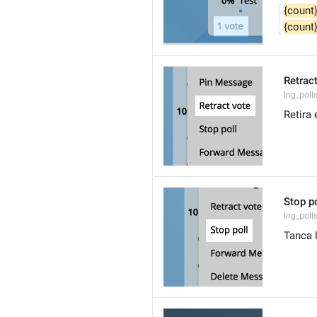
{count
{count
Retrac
lng_polls
Retira 
Stop po
lng_poll
Tanca 