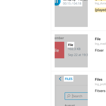
lng_dura
{played
File
lng_med
Fitxer
Files
lng_profi
Fitxers