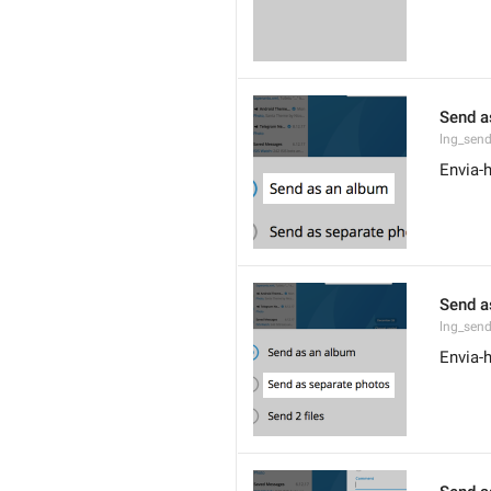
Send a
lng_sen
Envia-
Send a
lng_sen
Envia-