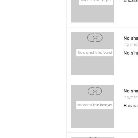
Encara 
No sha
lng_med
No s'ha
No sha
lng_med
Encara