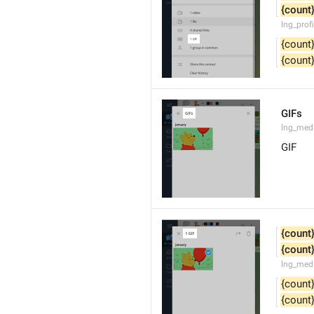
{count
lng_profi
{count
{count
GIFs
lng_medi
GIF
{count
{count
lng_medi
{count
{count