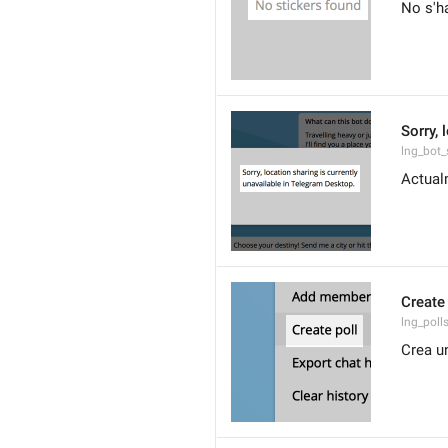
No s'h
Sorry, 
lng_bot_
Actual
Create 
lng_poll
Crea u