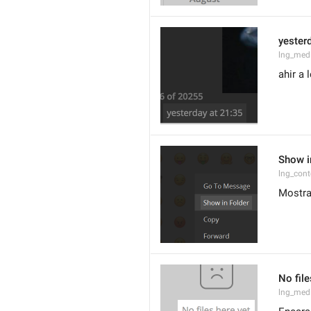
yesterd
lng_med
ahir a 
Show i
lng_cont
Mostra
No file
lng_medi