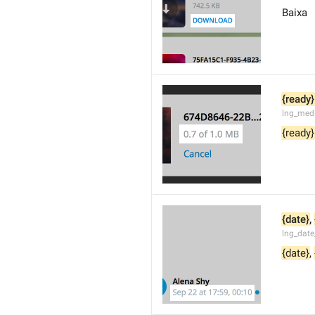
Baixa
{ready}
lng_med
{ready}
{date}
, 
lng_date
{date}
, 