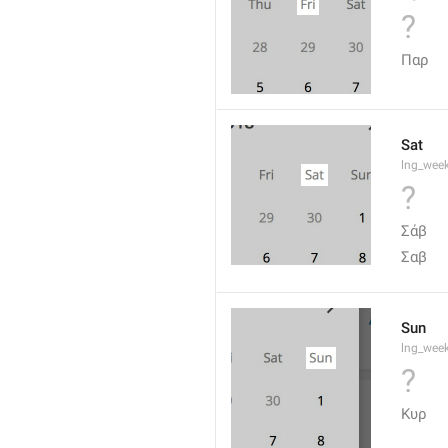
?
Παρ
Sat
lng_wee
?
Σάβ
Σαβ
Sun
lng_wee
?
Κυρ