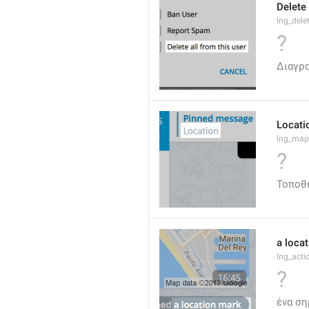
Delete 
lng_dele
?
Διαγρ
Locati
lng_map
?
Τοποθ
a loca
lng_acti
?
ένα ση