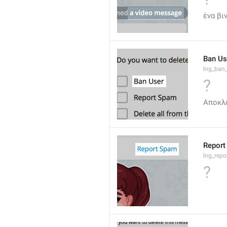
ένα βι
Ban Us
lng_ban
?
Αποκλ
Report
lng_rep
?