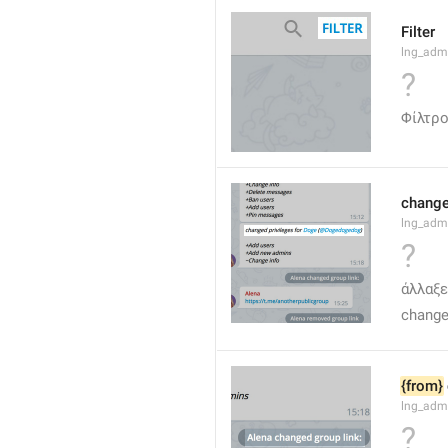
Filter
lng_admi
?
Φίλτρ
changed
lng_adm
?
άλλαξε
changed
{from}
lng_adm
?