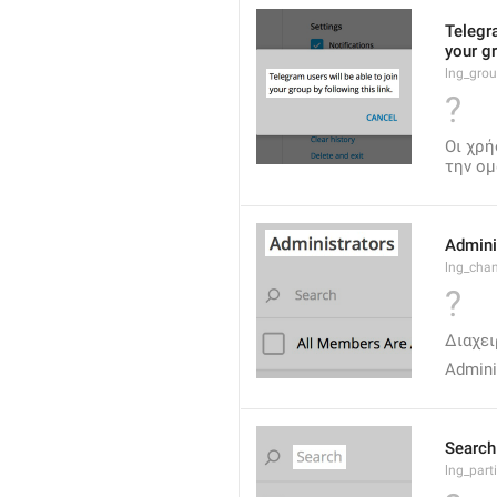
Telegra
your gr
lng_grou
?
Οι χρή
την ομ
Admini
lng_cha
?
Διαχει
Admini
Search
lng_parti