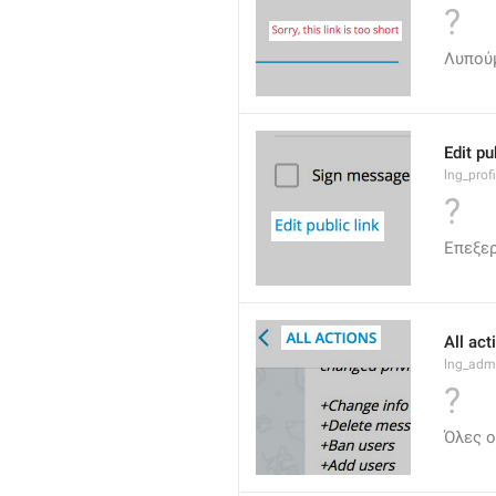
?
Λυπούμ
Edit pu
lng_profi
?
Επεξε
All act
lng_admi
?
Όλες ο