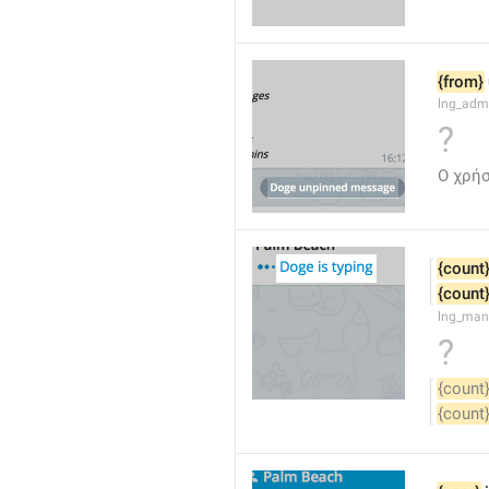
{from}
lng_adm
?
Ο χρήσ
{count
{count
lng_man
?
{count
{count