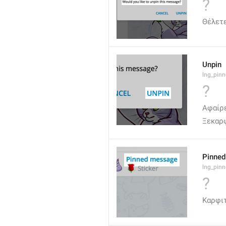
?
Θέλετε
Unpin
lng_pin
?
Αφαίρ
Ξεκαρ
Pinne
lng_pin
?
Καρφι