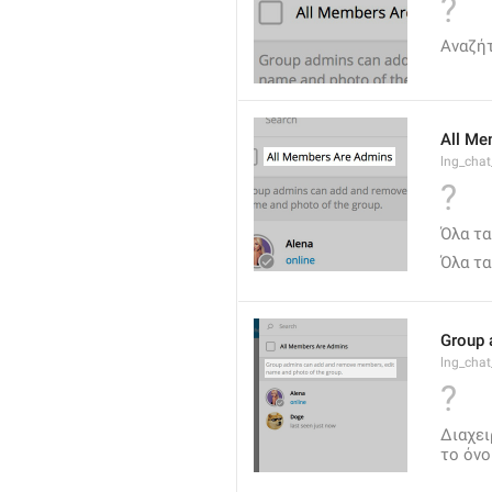
?
Αναζή
All Me
lng_cha
?
Όλα τα
Όλα τα
Group 
lng_cha
?
Διαχει
το όνο