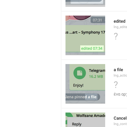
edited
lng_edit
?
a file
lng_acti
?
ένα αρ
Cancel
lng_con