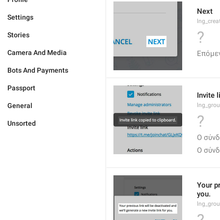
Next
Settings
lng_crea
?
Stories
Camera And Media
Επόμε
Bots And Payments
Passport
Invite 
General
lng_grou
?
Unsorted
Ο σύν
Ο σύν
Your pr
you.
lng_grou