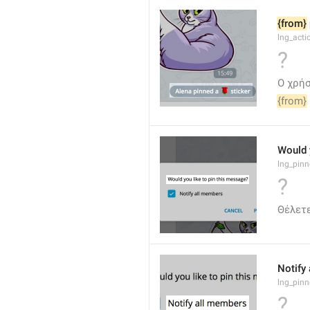
{from}
lng_act
?
Ο χρήσ
{from}
Would 
lng_pinn
?
Θέλετε
Notify
lng_pinn
?