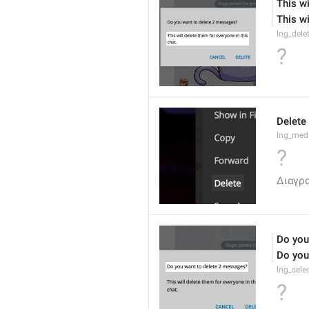
This wi
This wi
lng_dele
?
Delete
lng_medi
?
Διαγρ
Do you
Do you
lng_sele
?