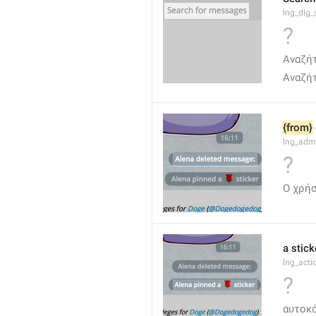
lng_dlg
?
Αναζή
Αναζήτ
{from}
lng_adm
?
Ο χρήσ
a stick
lng_acti
?
αυτοκ