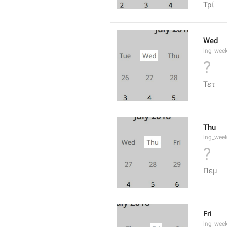
Τρί
Wed
lng_wee
?
Τετ
Thu
lng_wee
?
Πεμ
Fri
lng_wee