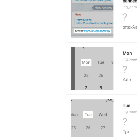
banned
lng_adm
?
απέκλε
Mon
lng_wee
?
Δευ
Tue
lng_wee
?
Τρι