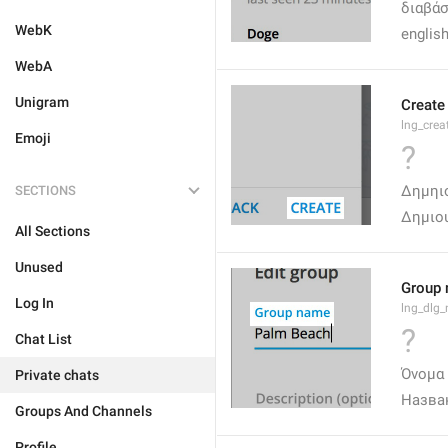
διαβά
WebK
englis
WebA
Unigram
Create
lng_crea
Emoji
?
Δημηι
SECTIONS
Δημιο
All Sections
Unused
Group
Log In
lng_dlg
?
Chat List
Όνομα
Private chats
Назва
Groups And Channels
Profile