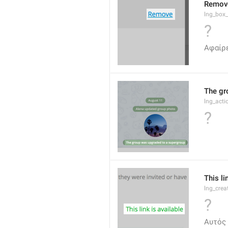
Remov
lng_box
?
Αφαίρ
The gr
lng_acti
?
This li
lng_crea
?
Αυτός 