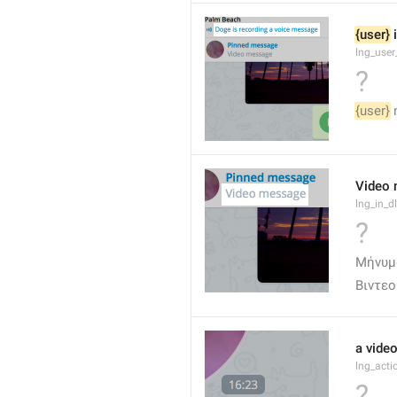
{user}
 
lng_user
?
{user}
 
Video
lng_in_
?
Μήνυμ
Βιντε
a vide
lng_act
?