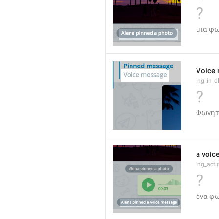
?
μια φ
Voice
lng_in_d
?
Φωνητ
a voic
lng_acti
?
ένα φ