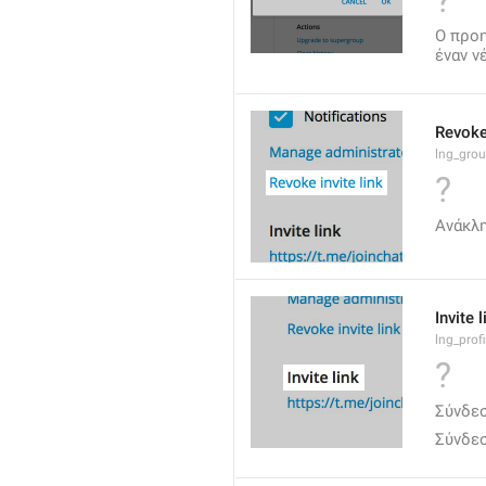
?
Ο προη
έναν ν
Revoke 
lng_grou
?
Ανάκλ
Invite l
lng_profi
?
Σύνδε
Σύνδε