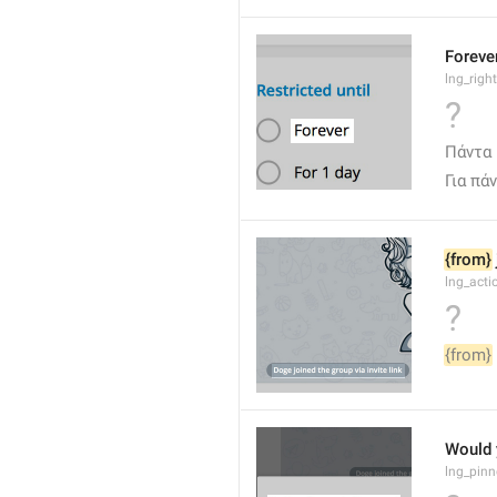
Foreve
lng_righ
?
Πάντα
Για πά
{from}
lng_acti
?
{from}
Would 
lng_pinn