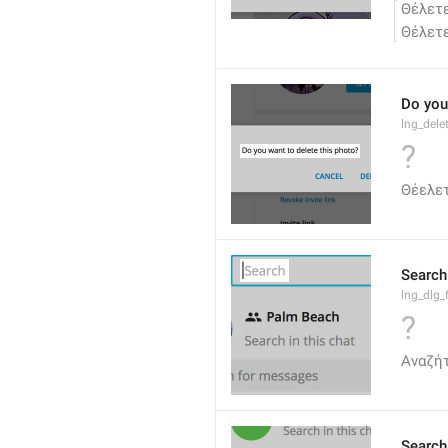
Θέλετε
Θέλετε
Do you
lng_dele
?
Θέελετ
Search
lng_dlg_f
?
Αναζή
Search