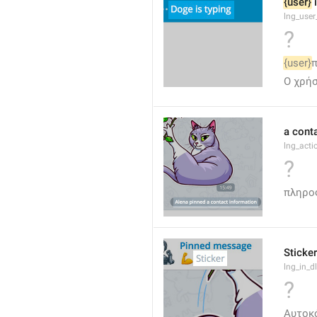
{user}
 
lng_user
?
{user}
Ο χρήσ
a cont
lng_act
?
πληρο
Sticker
lng_in_dl
?
Αυτοκ