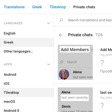
Translations
Greek
TDesktop
Private chats
LANGUAGES
English
Private chats
726
Greek
Add M
Other languages...
lng_prof
?
APPS
Προσθ
Android
iOS
last se
TDesktop
lng_stat
macOS
?
Android X