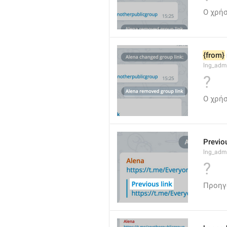
Ο χρήσ
{from}
lng_adm
?
Ο χρήσ
Previou
lng_admi
?
Προηγ