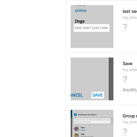
last s
lng_stat
?
Save
lng_sett
?
Αποθή
Group 
lng_cha
?