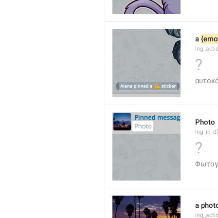
a 
{emoj
lng_acti
?
αυτοκ
Photo
lng_in_d
?
Φωτογ
a phot
lng_act