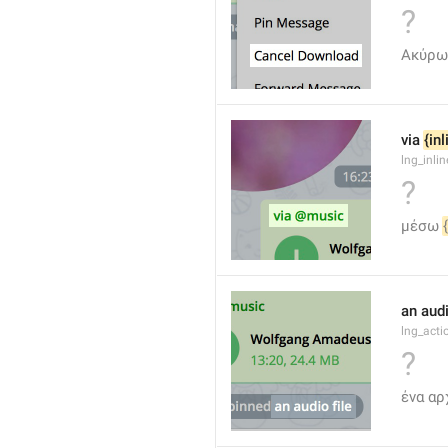
?
Ακύρω
via 
{in
lng_inli
?
μέσω 
an audi
lng_act
?
ένα αρ