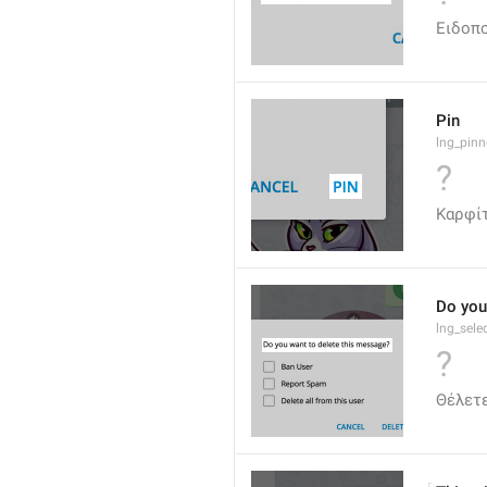
Ειδοπ
Pin
lng_pinn
?
Καρφί
Do you
lng_sele
?
Θέλετε